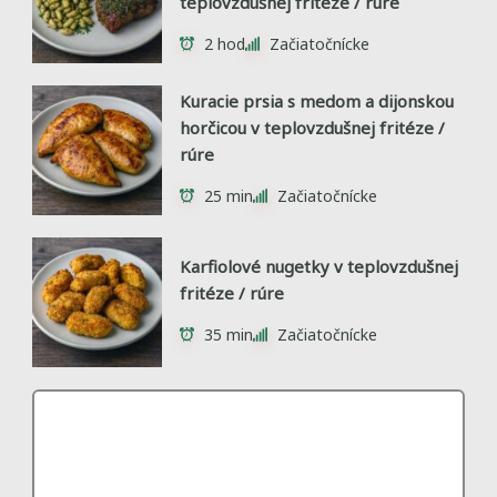
teplovzdušnej fritéze / rúre
2 hod
Začiatočnícke
Kuracie prsia s medom a dijonskou
horčicou v teplovzdušnej fritéze /
rúre
25 min
Začiatočnícke
Karfiolové nugetky v teplovzdušnej
fritéze / rúre
35 min
Začiatočnícke