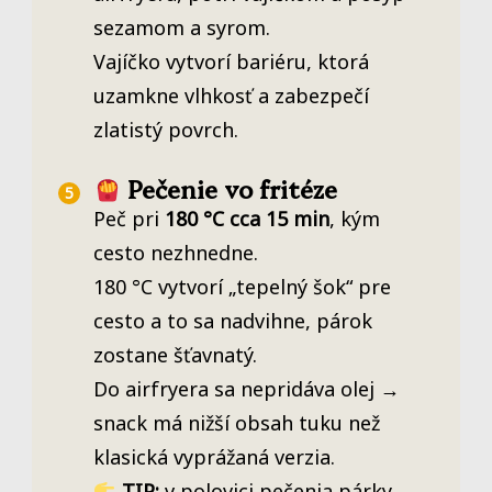
sezamom a syrom.
Vajíčko vytvorí bariéru, ktorá
uzamkne vlhkosť a zabezpečí
zlatistý povrch.
Pečenie vo fritéze
Peč pri
180 °C cca 15 min
, kým
cesto nezhnedne.
180 °C vytvorí „tepelný šok“ pre
cesto a to sa nadvihne, párok
zostane šťavnatý.
Do airfryera sa nepridáva olej →
snack má nižší obsah tuku než
klasická vyprážaná verzia.
TIP:
v polovici pečenia párky