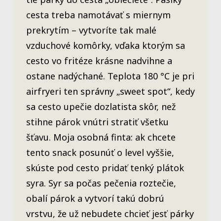
cesta treba namotávať s miernym
prekrytím – vytvoríte tak malé
vzduchové komôrky, vďaka ktorým sa
cesto vo fritéze krásne nadvihne a
ostane nadýchané. Teplota 180 °C je pri
airfryeri ten správny „sweet spot“, kedy
sa cesto upečie dozlatista skôr, než
stihne párok vnútri stratiť všetku
šťavu. Moja osobná finta: ak chcete
tento snack posunúť o level vyššie,
skúste pod cesto pridať tenký plátok
syra. Syr sa počas pečenia roztečie,
obalí párok a vytvorí takú dobrú
vrstvu, že už nebudete chcieť jesť párky