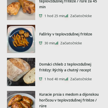
teplovzdušnej fritéze / rúre za 45
min
1 hod 25 min
Začiatočnícke
Fašírky v teplovzdušnej fritéze
30 min
Začiatočnícke
Domáci chlieb z teplovzdušnej
fritézy: Rýchly a chutný recept
1 hod 40 min
Začiatočnícke
Kuracie prsia s medom a dijonskou
horčicou v teplovzdušnej fritéze /
rúre