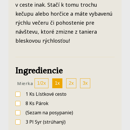
v ceste inak. Stačí k tomu trochu
kečupu alebo horčice a máte vybavenú
rýchlu večeru či pohostenie pre
návštevu, ktoré zmizne z taniera
bleskovou rýchlosťou!
Ingrediencie
Mierka
1/2x
1x
2x
3x
1
Ks
Lístkové cesto
8
Ks
Párok
(Sezam na posypanie)
3
Pl
Syr
(strúhaný)