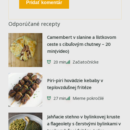
Odporúčané recepty
Camembert v slanine a lístkovom
ceste s cibuľovým chutney – 20
min(video)
20 min
Začiatočnícke
Piri-piri hovädzie kebaby v
teplovzdušnej fritéze
27 min
Mierne pokročilé
Jahňacie stehno v bylinkovej kruste
a flageolety s čerstvými bylinkami v