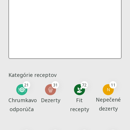
Kategórie receptov
21
31
72
11
N
Nepečené
Chrumkavo
Dezerty
Fit
dezerty
odporúča
recepty