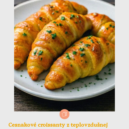
Cesnakové croissanty z teplovzdušnej