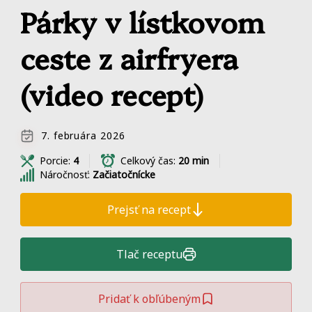
Párky v lístkovom
ceste z airfryera
(video recept)
7. februára 2026
Porcie:
4
Celkový čas:
20 min
Náročnosť:
Začiatočnícke
Prejsť na recept
Tlač receptu
Pridať k obľúbeným