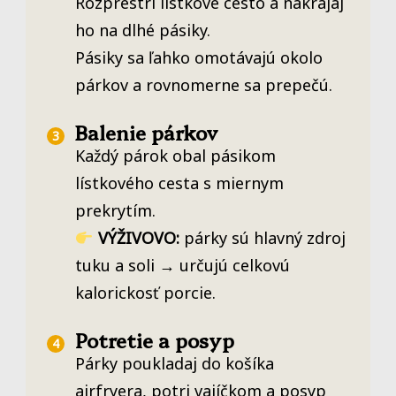
Rozprestri lístkové cesto a nakrájaj
ho na dlhé pásiky.
Pásiky sa ľahko omotávajú okolo
párkov a rovnomerne sa prepečú.
Balenie párkov
Každý párok obal pásikom
lístkového cesta s miernym
prekrytím.
VÝŽIVOVO:
párky sú hlavný zdroj
tuku a soli → určujú celkovú
kalorickosť porcie.
Potretie a posyp
Párky poukladaj do košíka
airfryera, potri vajíčkom a posyp