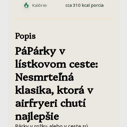
Kalórie:
cca 310 kcal porcia
Popis
PáPárky v
lístkovom ceste:
Nesmrteľná
klasika, ktorá v
airfryeri chutí
najlepšie
Párky v rožku alebo v ceste sú