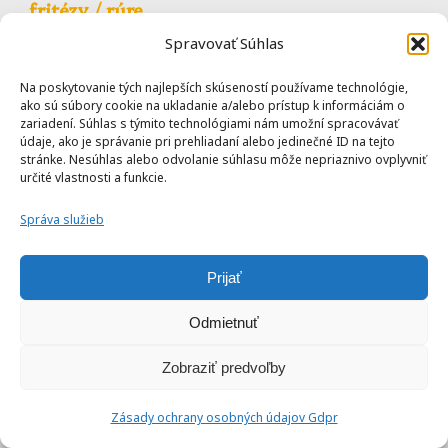
fritézy / rúre
Spravovať Súhlas
Na poskytovanie tých najlepších skúseností používame technológie,
ako sú súbory cookie na ukladanie a/alebo prístup k informáciám o
zariadení. Súhlas s týmito technológiami nám umožní spracovávať
údaje, ako je správanie pri prehliadaní alebo jedinečné ID na tejto
stránke. Nesúhlas alebo odvolanie súhlasu môže nepriaznivo ovplyvniť
20 min
určité vlastnosti a funkcie.
Správa služieb
Prijať
Odmietnuť
Začiatočnícke
Zobraziť predvoľby
Zásady ochrany osobných údajov Gdpr