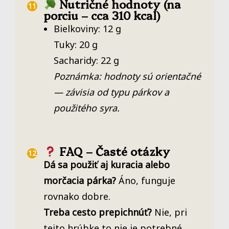
Nutričné hodnoty (na
porciu – cca 310 kcal)
Bielkoviny: 12 g
Tuky: 20 g
Sacharidy: 22 g
Poznámka: hodnoty sú orientačné
— závisia od typu párkov a
použitého syra.
FAQ – Časté otázky
Dá sa použiť aj kuracia alebo
morčacia párka?
Áno, funguje
rovnako dobre.
Treba cesto prepichnúť?
Nie, pri
tejto hrúbke to nie je potrebné.