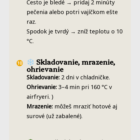
Cesto je bledé → pridaj 2 minúty
pečenia alebo potri vajíčkom ešte
raz.
Spodok je tvrdý → zníž teplotu o 10
°C.
Skladovanie, mrazenie,
ohrievanie
Skladovanie:
2 dni v chladničke.
Ohrievanie:
3–4 min pri 160 °C v
airfryeri. )
Mrazenie:
môžeš mraziť hotové aj
surové (už zabalené).