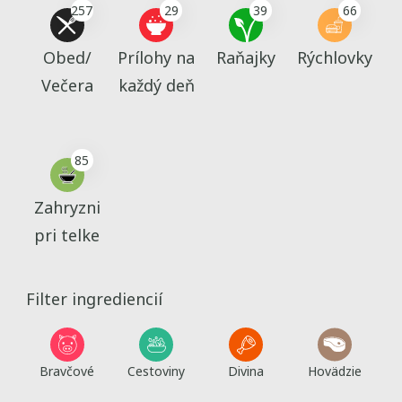
257
29
39
66
Obed/
Prílohy na
Raňajky
Rýchlovky
Večera
každý deň
85
Zahryzni
pri telke
Filter ingrediencií
Bravčové
Cestoviny
Divina
Hovädzie