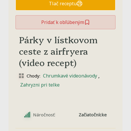
Tlač receptu
Pridať k obľúbeným
Párky v lístkovom
ceste z airfryera
(video recept)
,
Chrumkavé videonávody
Chody:
Zahryzni pri telke
Náročnosť:
Začiatočnícke