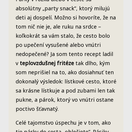
absolútny „party snack“, ktorý milujú
deti aj dospelí. Možno si hovoríte, že na
tom nič nie je, ale ruku na srdce –
koľkokrát sa vám stalo, že cesto bolo
po upečení vysušené alebo vnútri
nedopečené? Ja som tento recept ladil
v
teplovzdušnej fritéze
tak dlho, kým
som neprišiel na to, ako dosiahnuť ten
dokonalý výsledok: lístkové cesto, ktoré
sa krásne lístkuje a pod zubami len tak
pukne, a párok, ktorý vo vnútri ostane
poctivo šťavnatý.
Celé tajomstvo úspechu je v tom, ako
tie párky do cesta „oblečiete“. Pásiky