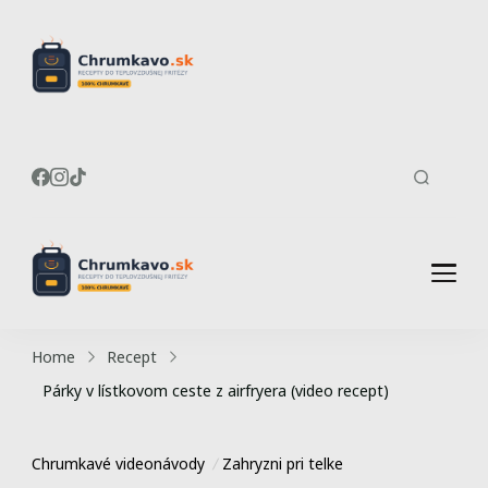
Recepty do
Chrumkavé recepty do
teplovzdušnej fritézy
teplovzdušnej
fritézy
Recepty do
Chrumkavé recepty do
teplovzdušnej fritézy
teplovzdušnej
Home
Recept
fritézy
Párky v lístkovom ceste z airfryera (video recept)
Chrumkavé videonávody
Zahryzni pri telke