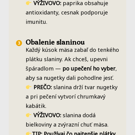
VÝŽIVOVO:
paprika obsahuje
antioxidanty, cesnak podporuje
imunitu.
Obalenie slaninou
Každý kúsok mäsa zabaľ do tenkého
plátku slaniny. Ak chceš, upevni
špáradlom —
po upečení ho vyber
,
aby sa nugetky dali pohodlne jesť.
PREČO:
slanina drží tvar nugetky
a pri pečení vytvorí chrumkavý
kabátik.
VÝŽIVOVO:
slanina dodá
bielkoviny a zvýrazní chuť mäsa.
TIP: Používaj čo najtenšie plátky