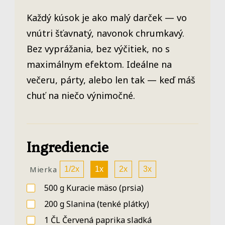
Každý kúsok je ako malý darček — vo
vnútri šťavnatý, navonok chrumkavý.
Bez vyprážania, bez výčitiek, no s
maximálnym efektom. Ideálne na
večeru, párty, alebo len tak — keď máš
chuť na niečo výnimočné.
Ingrediencie
Mierka
1/2x
1x
2x
3x
500
g
Kuracie mäso
(prsia)
200
g
Slanina
(tenké plátky)
1
ČL
Červená paprika sladká