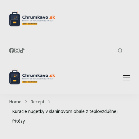
Recepty do
Chrumkavé recepty do
teplovzdušnej fritézy
teplovzdušnej
fritézy
Recepty do
Chrumkavé recepty do
teplovzdušnej fritézy
teplovzdušnej
Home
Recept
fritézy
Kuracie nugetky v slaninovom obale z teplovzdušnej
fritézy