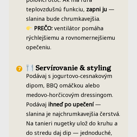
teplovzdušnú funkciu,
zapni ju
—
slanina bude chrumkavejšia.
PREČO:
ventilátor pomáha
rýchlejšiemu a rovnomernejšiemu
opečeniu.
Servírovanie & styling
Podávaj s jogurtovo‑cesnakovým
dipom, BBQ omáčkou alebo
medovo‑horčicovým dressingom.
Podávaj
ihneď po upečení
—
slanina je najchrumkavejšia čerstvá.
Na tanieri nugetky ulož do kruhu a
do stredu daj dip — jednoduché,