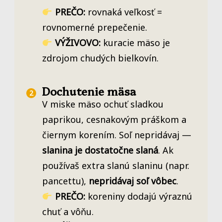
PREČO:
rovnaká veľkosť =
rovnomerné prepečenie.
VÝŽIVOVO:
kuracie mäso je
zdrojom chudých bielkovín.
Dochutenie mäsa
V miske mäso ochuť sladkou
paprikou, cesnakovým práškom a
čiernym korením. Soľ nepridávaj —
slanina je dostatočne slaná
. Ak
používaš extra slanú slaninu (napr.
pancettu),
nepridávaj soľ vôbec
.
PREČO:
koreniny dodajú výraznú
chuť a vôňu.