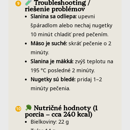
Troubleshooting /
riešenie problémov
Slanina sa odliepa:
upevni
špáradlom alebo nechaj nugetky
10 minút chladiť pred pečením.
Mäso je suché:
skráť pečenie o 2
minúty.
Slanina je mäkká:
zvýš teplotu na
195 °C posledné 2 minúty.
Nugetky sú bledé:
pridaj 1–2
minúty pečenia.
Nutričné hodnoty (1
porcia – cca 240 kcal)
Bielkoviny: 22 g