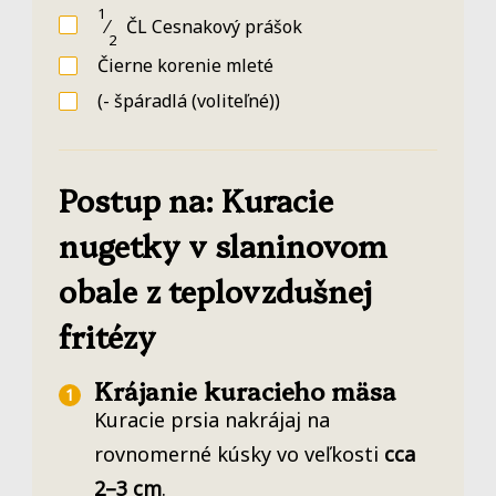
1
⁄
ČL
Cesnakový prášok
2
Čierne korenie mleté
(- špáradlá (voliteľné))
Postup na: Kuracie
nugetky v slaninovom
obale z teplovzdušnej
fritézy
Krájanie kuracieho mäsa
Kuracie prsia nakrájaj na
rovnomerné kúsky vo veľkosti
cca
2–3 cm
.