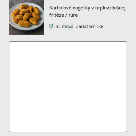
Karfiolové nugetky v teplovzdušnej
fritéze / rúre
35 min
Začiatočnícke