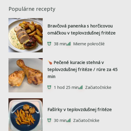
Populárne recepty
Bravčová panenka s horčicovou
omáčkou v teplovzdušnej fritéze
38 min
Mierne pokročilé
Pečené kuracie stehná v
teplovzdušnej fritéze / rúre za 45
min
1 hod 25 min
Začiatočnícke
Fašírky v teplovzdušnej fritéze
30 min
Začiatočnícke