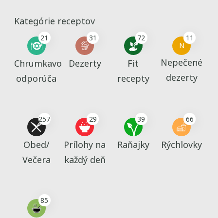
Kategórie receptov
21
31
72
11
N
Nepečené
Chrumkavo
Dezerty
Fit
dezerty
odporúča
recepty
257
29
39
66
Obed/
Prílohy na
Raňajky
Rýchlovky
Večera
každý deň
85