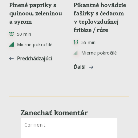
Plnené papriky s
Pikantné hovädzie
quinoou, zeleninou
fašírky s čedarom
a syrom
v teplovzdušnej
fritéze / rúre
50 min
55 min
Mierne pokročilé
Mierne pokročilé
Predchádzajúci
Ďalší
Zanechať komentár