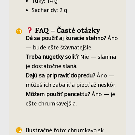
Tuky: 14 g
Sacharidy: 2 g
FAQ – Časté otázky
Dá sa použiť aj kuracie stehno?
Áno
— bude ešte šťavnatejšie.
Treba nugetky soliť?
Nie — slanina
je dostatočne slaná.
Dajú sa pripraviť dopredu?
Áno —
môžeš ich zabaliť a piecť až neskôr.
Môžem použiť pancettu?
Áno — je
ešte chrumkavejšia.
Ilustračné foto: chrumkavo.sk