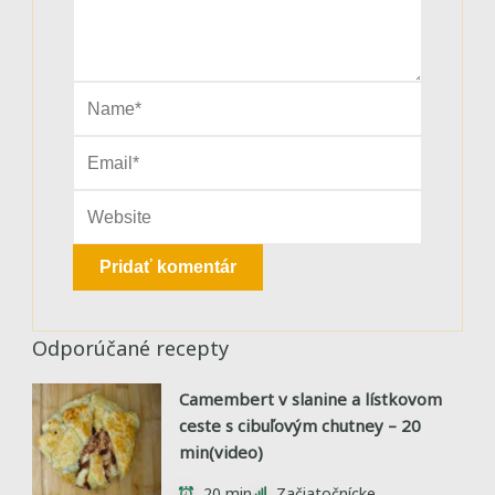
Odporúčané recepty
Camembert v slanine a lístkovom
ceste s cibuľovým chutney – 20
min(video)
20 min
Začiatočnícke