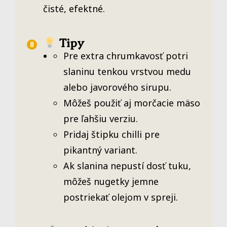
čisté, efektné.
Tipy
Pre extra chrumkavosť potri
slaninu tenkou vrstvou medu
alebo javorového sirupu.
Môžeš použiť aj morčacie mäso
pre ľahšiu verziu.
Pridaj štipku chilli pre
pikantný variant.
Ak slanina nepustí dosť tuku,
môžeš nugetky jemne
postriekať olejom v spreji.