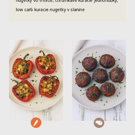
nugetky vo fritéze, chrumkavé kuracie jednohubky,
low carb kuracie nugetky v slanine