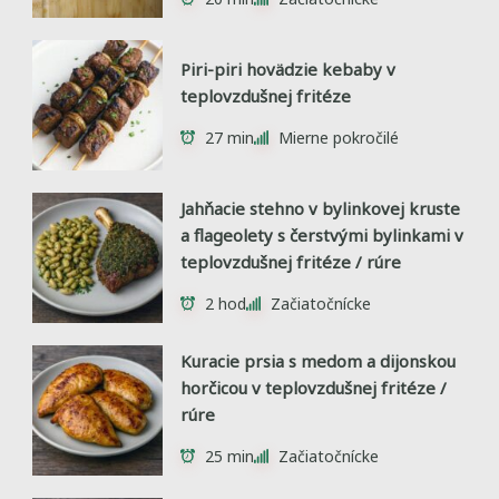
Piri-piri hovädzie kebaby v
teplovzdušnej fritéze
27 min
Mierne pokročilé
Jahňacie stehno v bylinkovej kruste
a flageolety s čerstvými bylinkami v
teplovzdušnej fritéze / rúre
2 hod
Začiatočnícke
Kuracie prsia s medom a dijonskou
horčicou v teplovzdušnej fritéze /
rúre
25 min
Začiatočnícke