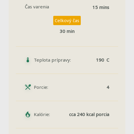
Čas varenia
15 mins
Celkový čas
30 min
Teplota prípravy:
190 C
Porcie:
4
Kalórie:
cca 240 kcal porcia