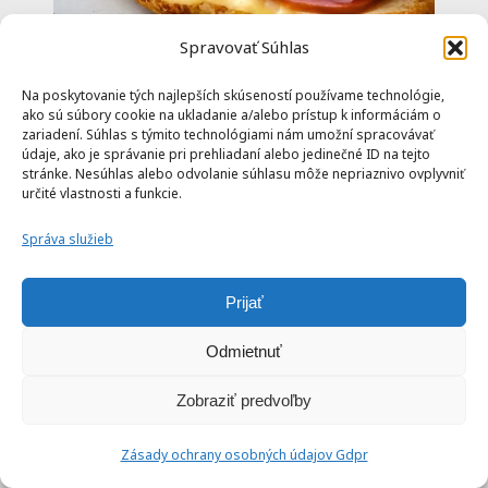
Spravovať Súhlas
Na poskytovanie tých najlepších skúseností používame technológie,
ako sú súbory cookie na ukladanie a/alebo prístup k informáciám o
zariadení. Súhlas s týmito technológiami nám umožní spracovávať
údaje, ako je správanie pri prehliadaní alebo jedinečné ID na tejto
stránke. Nesúhlas alebo odvolanie súhlasu môže nepriaznivo ovplyvniť
určité vlastnosti a funkcie.
Croissant plnený syrom a šunkou v
Správa služieb
teplovzdušnej fritéze / rúre
Prijať
Odmietnuť
Zobraziť predvoľby
18 min
Zásady ochrany osobných údajov Gdpr