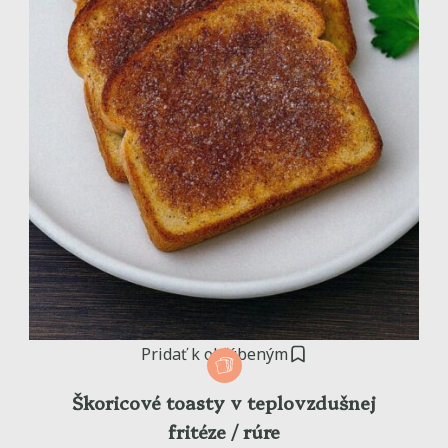
Pridať k obľúbeným
Škoricové toasty v teplovzdušnej
fritéze / rúre