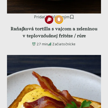
Pridať k obľúbeným
Raňajková tortilla s vajcom a zeleninou
v teplovzdušnej fritéze / rúre
27 min
Začiatočnícke