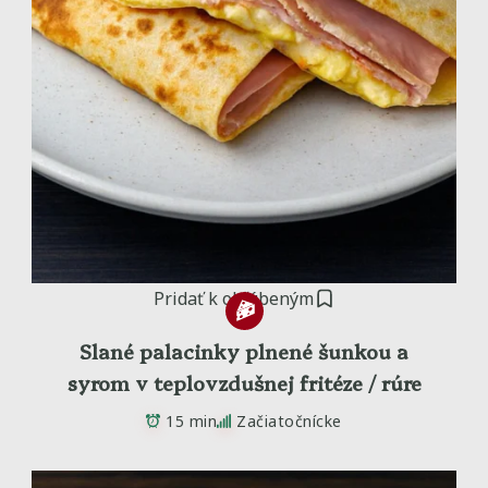
Pridať k obľúbeným
Slané palacinky plnené šunkou a
syrom v teplovzdušnej fritéze / rúre
15 min
Začiatočnícke