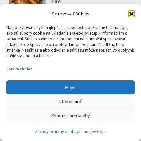
rúre
25 min
Začiatočnícke
Spravovať Súhlas
Na poskytovanie tých najlepších skúseností používame technológie,
Karfiolové nugetky v teplovzdušnej
ako sú súbory cookie na ukladanie a/alebo prístup k informáciám o
zariadení. Súhlas s týmito technológiami nám umožní spracovávať
fritéze / rúre
údaje, ako je správanie pri prehliadaní alebo jedinečné ID na tejto
stránke. Nesúhlas alebo odvolanie súhlasu môže nepriaznivo ovplyvniť
35 min
Začiatočnícke
určité vlastnosti a funkcie.
Správa služieb
Prijať
Odmietnuť
Zobraziť predvoľby
Zásady ochrany osobných údajov Gdpr