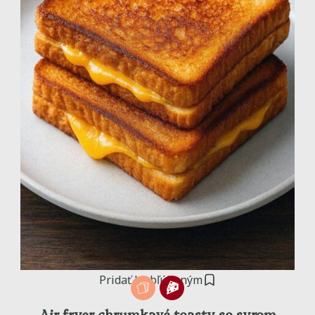
Pridať k obľúbeným
Air fryer chrumkavé toasty so syrom