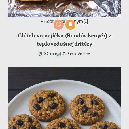
Pridať k obľúbeným
Chlieb vo vajíčku (Bundás kenyér) z
teplovzdušnej fritézy
22 min
Začiatočnícke