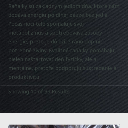
Raňajky sú základným jedlom dňa, ktoré nám
dodáva energiu po dlhej pauze bez jedla.
Počas noci telo spomaľuje svoj
metabolizmus a spotrebováva zásoby
energie, preto je dôležité ráno doplniť
potrebné živiny. Kvalitné raňajky pomáhajú
nielen naštartovať deň fyzicky, ale aj
mentálne, pretože podporujú sústredenie a
produktivitu.
Showing 10 of 39 Results