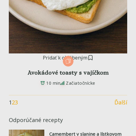
Pridať k obľúbeným
Avokádové toasty s vajíčkom
10 min
Začiatočnícke
1
2
3
Ďalší
Odporúčané recepty
Camembert v slanine a lístkovom