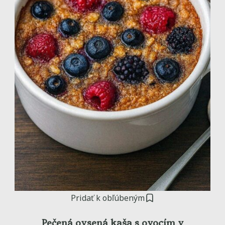
Pridať k obľúbeným
Pečená ovsená kaša s ovocím v