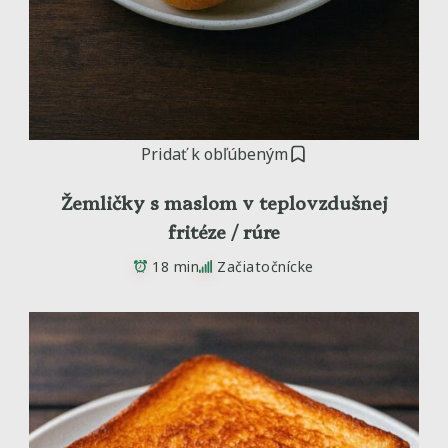
Pridať k obľúbeným
Žemličky s maslom v teplovzdušnej
fritéze / rúre
18 min
Začiatočnícke