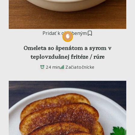
Pridať k obľúbeným
Omeleta so špenátom a syrom v
teplovzdušnej fritéze / rúre
24 min
Začiatočnícke