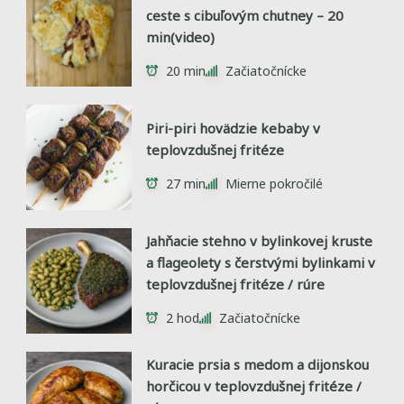
ceste s cibuľovým chutney – 20
min(video)
20 min
Začiatočnícke
Piri-piri hovädzie kebaby v
teplovzdušnej fritéze
27 min
Mierne pokročilé
Jahňacie stehno v bylinkovej kruste
a flageolety s čerstvými bylinkami v
teplovzdušnej fritéze / rúre
2 hod
Začiatočnícke
Kuracie prsia s medom a dijonskou
horčicou v teplovzdušnej fritéze /