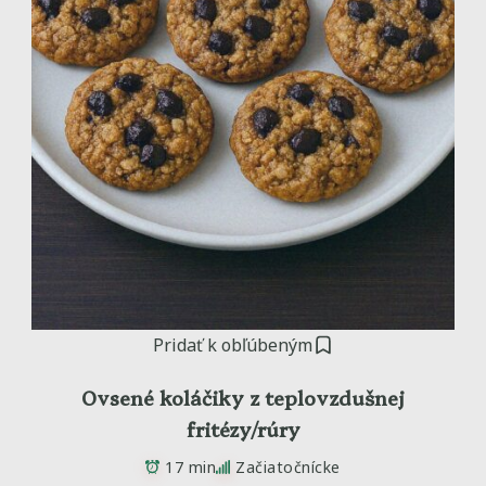
Pridať k obľúbeným
Ovsené koláčiky z teplovzdušnej
fritézy/rúry
17 min
Začiatočnícke