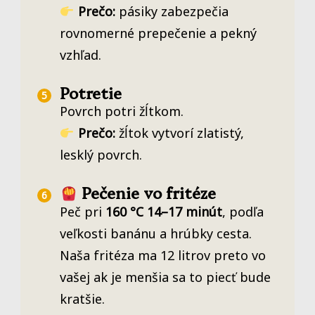
Prečo:
pásiky zabezpečia
rovnomerné prepečenie a pekný
vzhľad.
Potretie
Povrch potri žĺtkom.
Prečo:
žĺtok vytvorí zlatistý,
lesklý povrch.
Pečenie vo fritéze
Peč pri
160 °C
14–17 minút
, podľa
veľkosti banánu a hrúbky cesta.
Naša fritéza ma 12 litrov preto vo
vašej ak je menšia sa to piecť bude
kratšie.