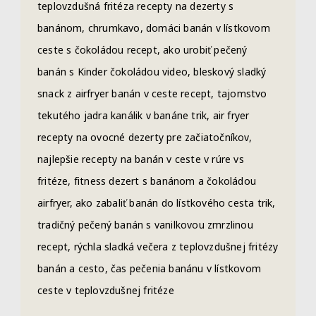
teplovzdušná fritéza recepty na dezerty s
banánom, chrumkavo, domáci banán v lístkovom
ceste s čokoládou recept, ako urobiť pečený
banán s Kinder čokoládou video, bleskový sladký
snack z airfryer banán v ceste recept, tajomstvo
tekutého jadra kanálik v banáne trik, air fryer
recepty na ovocné dezerty pre začiatočníkov,
najlepšie recepty na banán v ceste v rúre vs
fritéze, fitness dezert s banánom a čokoládou
airfryer, ako zabaliť banán do lístkového cesta trik,
tradičný pečený banán s vanilkovou zmrzlinou
recept, rýchla sladká večera z teplovzdušnej fritézy
banán a cesto, čas pečenia banánu v lístkovom
ceste v teplovzdušnej fritéze