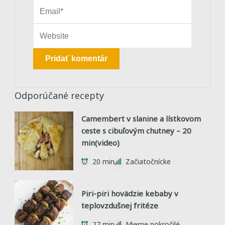
Odporúčané recepty
Camembert v slanine a lístkovom
ceste s cibuľovým chutney – 20
min(video)
20 min
Začiatočnícke
Piri-piri hovädzie kebaby v
teplovzdušnej fritéze
27 min
Mierne pokročilé