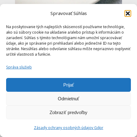
Spravovať Súhlas
Na poskytovanie tých najlepších skúseností používame technológie,
Karamelizovaný banán v teplovzdušnej
ako sú súbory cookie na ukladanie a/alebo prístup k informáciám o
fritéze
zariadení. Súhlas s týmito technológiami nám umožní spracovávať
údaje, ako je správanie pri prehliadaní alebo jedinečné ID na tejto
stránke. Nesúhlas alebo odvolanie súhlasu môže nepriaznivo ovplyvniť
určité vlastnosti a funkcie.
Správa služieb
Prijať
10 min
Odmietnuť
Zobraziť predvoľby
Zásady ochrany osobných údajov Gdpr