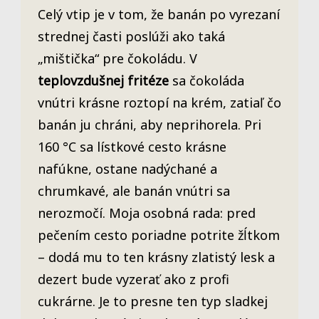
Celý vtip je v tom, že banán po vyrezaní
strednej časti poslúži ako taká
„mištička“ pre čokoládu. V
teplovzdušnej fritéze
sa čokoláda
vnútri krásne roztopí na krém, zatiaľ čo
banán ju chráni, aby neprihorela. Pri
160 °C sa lístkové cesto krásne
nafúkne, ostane nadýchané a
chrumkavé, ale banán vnútri sa
nerozmočí. Moja osobná rada: pred
pečením cesto poriadne potrite žĺtkom
– dodá mu to ten krásny zlatistý lesk a
dezert bude vyzerať ako z profi
cukrárne. Je to presne ten typ sladkej