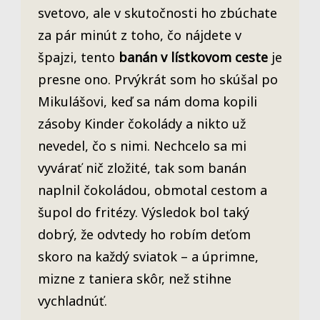
svetovo, ale v skutočnosti ho zbúchate
za pár minút z toho, čo nájdete v
špajzi, tento
banán v lístkovom ceste
je
presne ono. Prvýkrát som ho skúšal po
Mikulášovi, keď sa nám doma kopili
zásoby Kinder čokolády a nikto už
nevedel, čo s nimi. Nechcelo sa mi
vyvárať nič zložité, tak som banán
naplnil čokoládou, obmotal cestom a
šupol do fritézy. Výsledok bol taký
dobrý, že odvtedy ho robím deťom
skoro na každý sviatok – a úprimne,
mizne z taniera skôr, než stihne
vychladnúť.