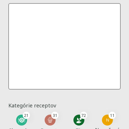
Kategórie receptov
21
31
72
11
N