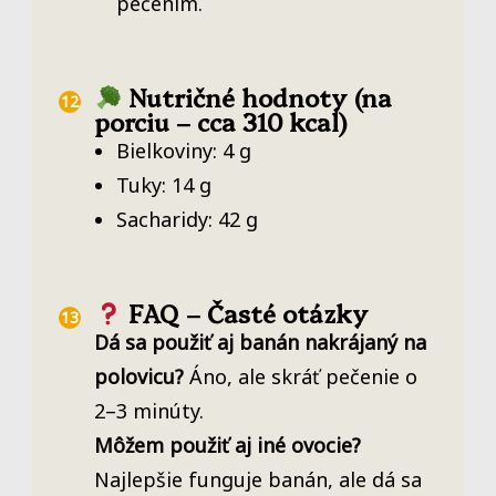
pečením.
Nutričné hodnoty (na
porciu – cca 310 kcal)
Bielkoviny: 4 g
Tuky: 14 g
Sacharidy: 42 g
FAQ – Časté otázky
Dá sa použiť aj banán nakrájaný na
polovicu?
Áno, ale skráť pečenie o
2–3 minúty.
Môžem použiť aj iné ovocie?
Najlepšie funguje banán, ale dá sa