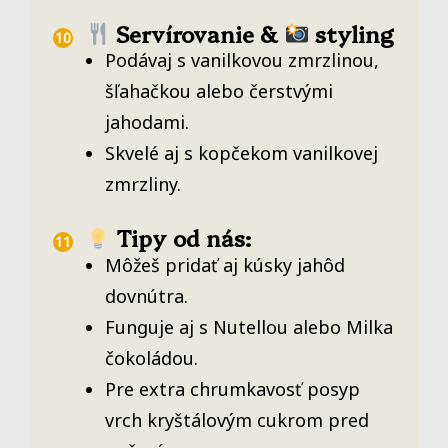
Servírovanie &
styling
Podávaj s vanilkovou zmrzlinou,
šľahačkou alebo čerstvými
jahodami.
Skvelé aj s kopčekom vanilkovej
zmrzliny.
Tipy od nás:
Môžeš pridať aj kúsky jahôd
dovnútra.
Funguje aj s Nutellou alebo Milka
čokoládou.
Pre extra chrumkavosť posyp
vrch kryštálovým cukrom pred