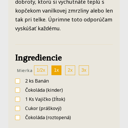
dobroty, ktorú si vychutnáte teplú s
kopčekom vanilkovej zmrzliny alebo len
tak pri telke. Úprimne toto odporúčam
vyskúšať každému.
Ingrediencie
Mierka
1/2x
1x
2x
3x
2
ks
Banán
Čokoláda
(kinder)
1
Ks
Vajíčko
(žĺtok)
Cukor
(práškový)
Čokoláda
(roztopená)