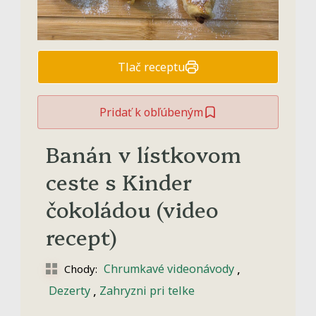
Tlač receptu
Pridať k obľúbeným
Banán v lístkovom
ceste s Kinder
čokoládou (video
recept)
,
Chrumkavé videonávody
Chody:
,
Dezerty
Zahryzni pri telke