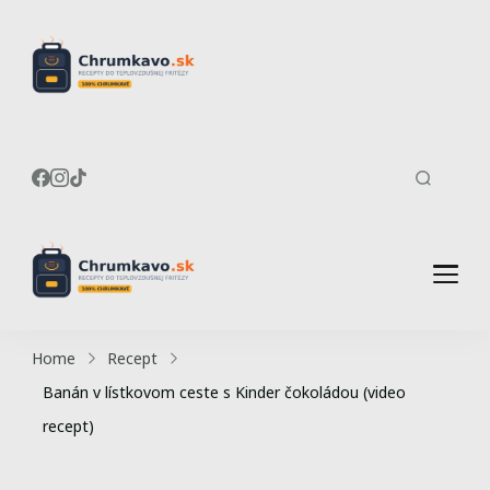
Recepty do
Chrumkavé recepty do
teplovzdušnej fritézy
teplovzdušnej
fritézy
Recepty do
Chrumkavé recepty do
teplovzdušnej fritézy
teplovzdušnej
Home
Recept
fritézy
Banán v lístkovom ceste s Kinder čokoládou (video
recept)