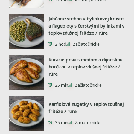
Jahňacie stehno v bylinkovej kruste
a flageolety s čerstvými bylinkami v
teplovzdušnej fritéze / rúre
2 hod
Začiatočnícke
Kuracie prsia s medom a dijonskou
horčicou v teplovzdušnej fritéze /
rúre
25 min
Začiatočnícke
Karfiolové nugetky v teplovzdušnej
fritéze / rúre
35 min
Začiatočnícke