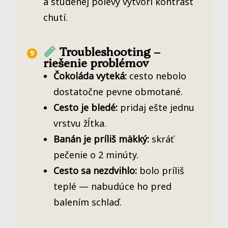
a studenej polevy vytvorí kontrast
chutí.
Troubleshooting –
riešenie problémov
Čokoláda vyteká:
cesto nebolo
dostatočne pevne obmotané.
Cesto je bledé:
pridaj ešte jednu
vrstvu žĺtka.
Banán je príliš mäkký:
skráť
pečenie o 2 minúty.
Cesto sa nezdvihlo:
bolo príliš
teplé — nabudúce ho pred
balením schlaď.