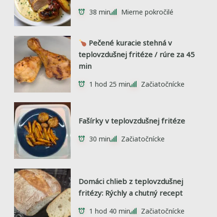
38 min
Mierne pokročilé
Pečené kuracie stehná v
teplovzdušnej fritéze / rúre za 45
min
1 hod 25 min
Začiatočnícke
Fašírky v teplovzdušnej fritéze
30 min
Začiatočnícke
Domáci chlieb z teplovzdušnej
fritézy: Rýchly a chutný recept
1 hod 40 min
Začiatočnícke