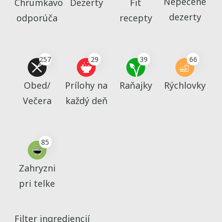
Nepečené
Chrumkavo
Dezerty
Fit
dezerty
odporúča
recepty
257
29
39
66
Obed/
Prílohy na
Raňajky
Rýchlovky
Večera
každý deň
85
Zahryzni
pri telke
Filter ingrediencií