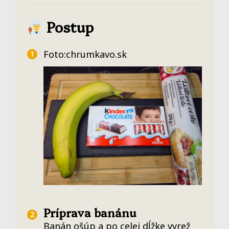
Postup
Foto:chrumkavo.sk
Príprava banánu
Banán ošúp a po celej dĺžke vyrež