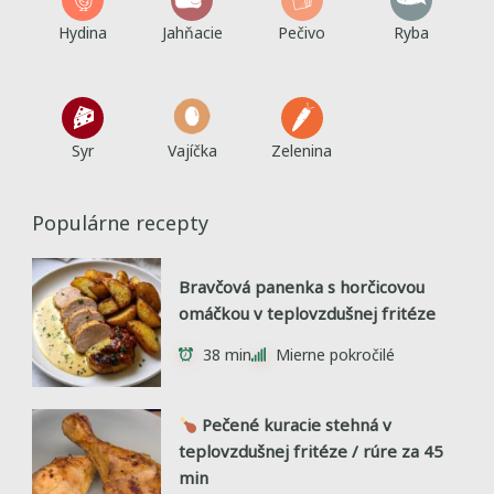
Hydina
Jahňacie
Pečivo
Ryba
Syr
Vajíčka
Zelenina
Populárne recepty
Bravčová panenka s horčicovou
omáčkou v teplovzdušnej fritéze
38 min
Mierne pokročilé
Pečené kuracie stehná v
teplovzdušnej fritéze / rúre za 45
min