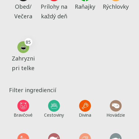
Obed/
Prílohy na
Raňajky
Rýchlovky
Večera
každý deň
85
Zahryzni
pri telke
Filter ingrediencií
Bravčové
Cestoviny
Divina
Hovädzie