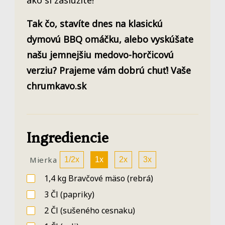
Tak čo, stavíte dnes na klasickú
dymovú BBQ omáčku, alebo vyskúšate
našu jemnejšiu medovo-horčicovú
verziu? Prajeme vám dobrú chuť! Vaše
chrumkavo.sk
Ingrediencie
Mierka
1/2x
1x
2x
3x
1,4
kg
Bravčové mäso
(rebrá)
3
Čl
(papriky)
2
Čl
(sušeného cesnaku)