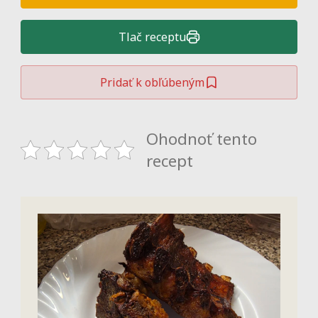
Tlač receptu
Pridať k obľúbeným
Ohodnoť tento
recept