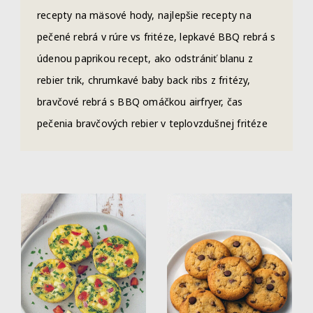
recepty na mäsové hody, najlepšie recepty na
pečené rebrá v rúre vs fritéze, lepkavé BBQ rebrá s
údenou paprikou recept, ako odstrániť blanu z
rebier trik, chrumkavé baby back ribs z fritézy,
bravčové rebrá s BBQ omáčkou airfryer, čas
pečenia bravčových rebier v teplovzdušnej fritéze