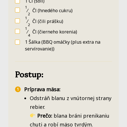
1
Čl
(soli)
1
⁄
Čl
(hnedého cukru)
2
1
⁄
Čl
(čili prášku)
2
1
⁄
Čl
(čierneho korenia)
4
1
Šálka
(BBQ omáčky (plus extra na
servírovanie))
Postup:
Príprava mäsa:
Odstráň blanu z vnútornej strany
rebier.
Prečo:
blana bráni prenikaniu
chuti a robí mäso tvrdým.