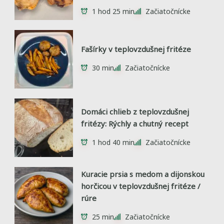
1 hod 25 min
Začiatočnícke
Fašírky v teplovzdušnej fritéze
30 min
Začiatočnícke
Domáci chlieb z teplovzdušnej
fritézy: Rýchly a chutný recept
1 hod 40 min
Začiatočnícke
Kuracie prsia s medom a dijonskou
horčicou v teplovzdušnej fritéze /
rúre
25 min
Začiatočnícke