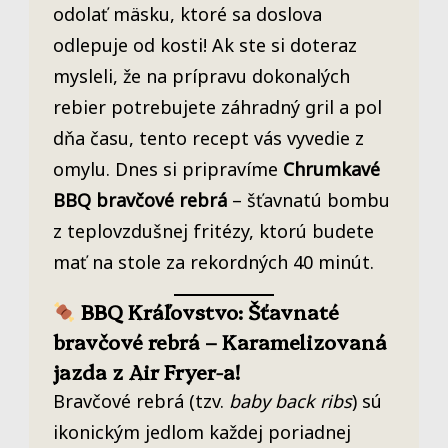
odolať mäsku, ktoré sa doslova
odlepuje od kosti! Ak ste si doteraz
mysleli, že na prípravu dokonalých
rebier potrebujete záhradný gril a pol
dňa času, tento recept vás vyvedie z
omylu. Dnes si pripravíme
Chrumkavé
BBQ bravčové rebrá
– šťavnatú bombu
z teplovzdušnej fritézy, ktorú budete
mať na stole za rekordných 40 minút.
BBQ Kráľovstvo: Šťavnaté
bravčové rebrá – Karamelizovaná
jazda z Air Fryer-a!
Bravčové rebrá (tzv.
baby back ribs
) sú
ikonickým jedlom každej poriadnej