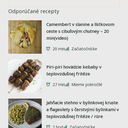
Odporúčané recepty
Camembert v slanine a lístkovom
ceste s cibuľovým chutney – 20
min(video)
20 min
Začiatočnícke
Piri-piri hovädzie kebaby v
teplovzdušnej fritéze
27 min
Mierne pokročilé
Jahňacie stehno v bylinkovej kruste
a flageolety s čerstvými bylinkami v
teplovzdušnej fritéze / rúre
2 hod
Začiatočnícke