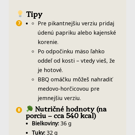
Tipy
Pre pikantnejšiu verziu pridaj
údenú papriku alebo kajenské
korenie.
Po odpočinku mäso ľahko
oddeľ od kosti – vtedy vieš, že
je hotové.
BBQ omáčku môžeš nahradiť
medovo-horčicovou pre
jemnejšiu verziu.
Nutričné hodnoty (na
porciu – cca 540 kcal)
Bielkoviny:
36 g
Tuky:
32 g