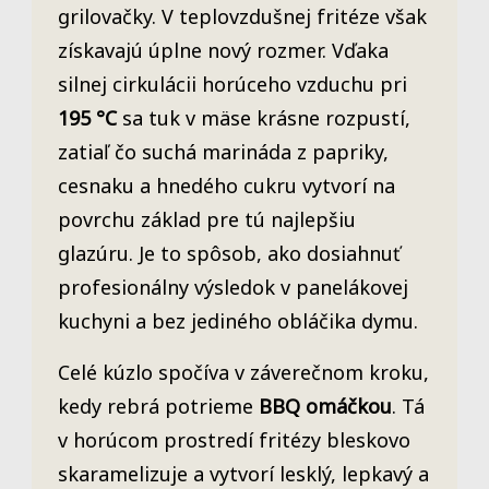
grilovačky. V teplovzdušnej fritéze však
získavajú úplne nový rozmer. Vďaka
silnej cirkulácii horúceho vzduchu pri
195 °C
sa tuk v mäse krásne rozpustí,
zatiaľ čo suchá marináda z papriky,
cesnaku a hnedého cukru vytvorí na
povrchu základ pre tú najlepšiu
glazúru. Je to spôsob, ako dosiahnuť
profesionálny výsledok v panelákovej
kuchyni a bez jediného obláčika dymu.
Celé kúzlo spočíva v záverečnom kroku,
kedy rebrá potrieme
BBQ omáčkou
. Tá
v horúcom prostredí fritézy bleskovo
skaramelizuje a vytvorí lesklý, lepkavý a