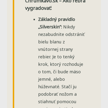
Chrumkavo.sk – Ako rebrá
vygradovať:
Základný pravidlo
„Silverskin“:
Nikdy
nezabudnite odstrániť
bielu blanu z
vnútornej strany
rebier. Je to tenký
krok, ktorý rozhoduje
o tom, či bude mäso
jemné, alebo
húževnaté. Stačí ju
podobrať nožom a
stiahnuť pomocou