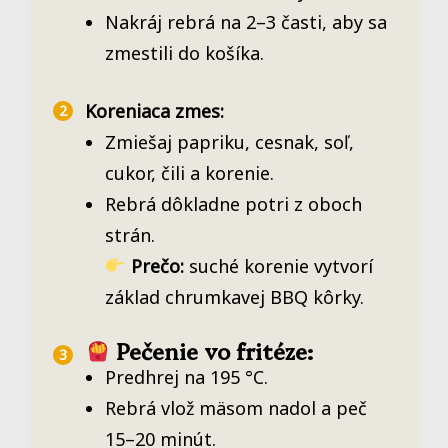
Nakráj rebrá na 2–3 časti, aby sa
zmestili do košíka.
Koreniaca zmes:
Zmiešaj papriku, cesnak, soľ,
cukor, čili a korenie.
Rebrá dôkladne potri z oboch
strán.
Prečo:
suché korenie vytvorí
základ chrumkavej BBQ kôrky.
Pečenie vo fritéze:
Predhrej na 195 °C.
Rebrá vlož mäsom nadol a peč
15–20 minút.