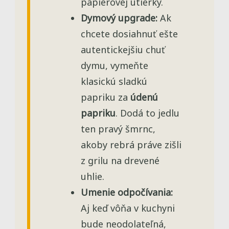
papierovej utierky.
Dymový upgrade:
Ak
chcete dosiahnuť ešte
autentickejšiu chuť
dymu, vymeňte
klasickú sladkú
papriku za
údenú
papriku
. Dodá to jedlu
ten pravý šmrnc,
akoby rebrá práve zišli
z grilu na drevené
uhlie.
Umenie odpočívania:
Aj keď vôňa v kuchyni
bude neodolateľná,