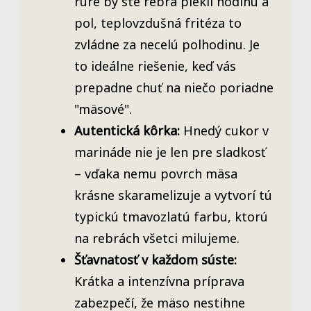
rúre by ste rebrá piekli hodinu a
pol, teplovzdušná fritéza to
zvládne za necelú polhodinu. Je
to ideálne riešenie, keď vás
prepadne chuť na niečo poriadne
"mäsové".
Autentická kôrka:
Hnedý cukor v
marináde nie je len pre sladkosť
– vďaka nemu povrch mäsa
krásne skaramelizuje a vytvorí tú
typickú tmavozlatú farbu, ktorú
na rebrách všetci milujeme.
Šťavnatosť v každom súste:
Krátka a intenzívna príprava
zabezpečí, že mäso nestihne