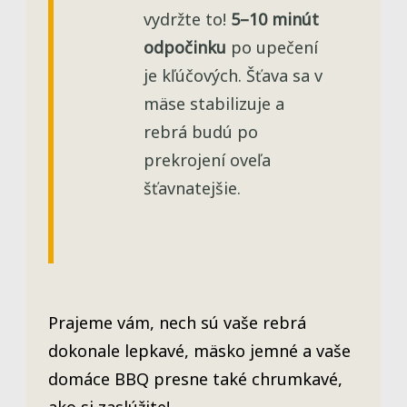
vydržte to!
5–10 minút
odpočinku
po upečení
je kľúčových. Šťava sa v
mäse stabilizuje a
rebrá budú po
prekrojení oveľa
šťavnatejšie.
Prajeme vám, nech sú vaše rebrá
dokonale lepkavé, mäsko jemné a vaše
domáce BBQ presne také chrumkavé,
ako si zaslúžite!