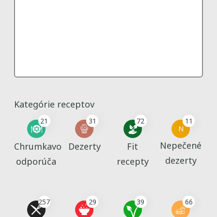
Kategórie receptov
21
31
72
11
N
Nepečené
Chrumkavo
Dezerty
Fit
dezerty
odporúča
recepty
257
29
39
66