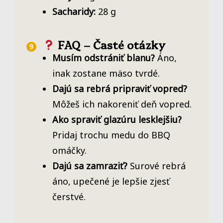
Sacharidy:
28 g
FAQ – Časté otázky
Musím odstrániť blanu?
Áno,
inak zostane mäso tvrdé.
Dajú sa rebrá pripraviť vopred?
Môžeš ich nakoreniť deň vopred.
Ako spraviť glazúru lesklejšiu?
Pridaj trochu medu do BBQ
omáčky.
Dajú sa zamraziť?
Surové rebrá
áno, upečené je lepšie zjesť
čerstvé.