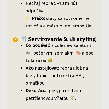
Nechaj rebrá 5–10 minút
odpočívať.
Prečo:
šťavy sa rovnomerne
rozložia a mäso bude jemnejšie.
Servírovanie &
styling
Čo podávať:
s coleslaw šalátom
, pečenými zemiakmi
alebo
kukuricou
.
Ako nastajlovať:
rebrá ulož na
biely tanier, potri extra BBQ
omáčkou.
Dekorácia:
posyp čerstvou
petržlenovou vňaťou
.