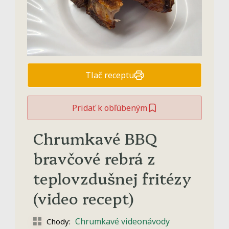
Tlač receptu
Pridať k obľúbeným
Chrumkavé BBQ
bravčové rebrá z
teplovzdušnej fritézy
(video recept)
Chrumkavé videonávody
Chody: