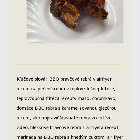
Kľúčové slová:
BBQ bravčové rebrá v airfryeri,
recept na pečené rebrá v teplovzdušnej fritéze,
teplovzdušná fritéza recepty mäso, chrumkavo,
domáce BBQ rebrá s karamelizovanou glazúrou
recept, ako pripraviť šťavnaté rebrá vo fritéze
video, bleskové bravčové rebrá z airfryera recept,
marináda na BBQ rebrá s hnedým cukrom, air fryer