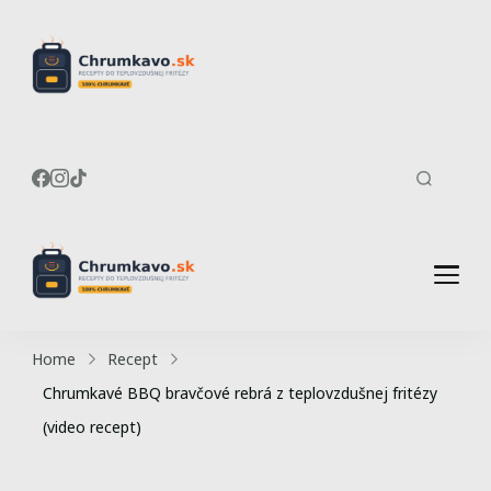
Recepty do
Chrumkavé recepty do
teplovzdušnej fritézy
teplovzdušnej
fritézy
Recepty do
Chrumkavé recepty do
teplovzdušnej fritézy
teplovzdušnej
Home
Recept
fritézy
Chrumkavé BBQ bravčové rebrá z teplovzdušnej fritézy
(video recept)