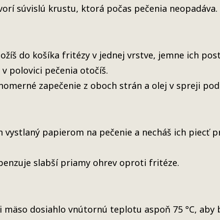
orí súvislú krustu, ktorá počas pečenia neopadáva.
žíš do košíka fritézy v jednej vrstve, jemne ich pos
v polovici pečenia otočíš.
omerné zapečenie z oboch strán a olej v spreji podp
h vystlaný papierom na pečenie a necháš ich piecť p
enzuje slabší priamy ohrev oproti fritéze.
či mäso dosiahlo vnútornú teplotu aspoň 75 °C, aby