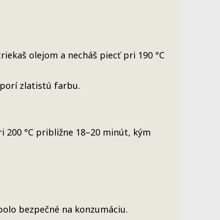
triekaš olejom a necháš piecť pri 190 °C
orí zlatistú farbu.
ri 200 °C približne 18–20 minút, kým
 bolo bezpečné na konzumáciu.