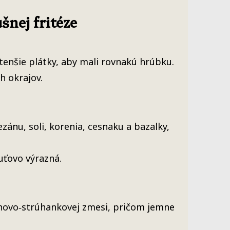
šnej fritéze
 tenšie plátky, aby mali rovnakú hrúbku.
 okrajov.
zánu, soli, korenia, cesnaku a bazalky,
uťovo výrazná.
ánovo‑strúhankovej zmesi, pričom jemne