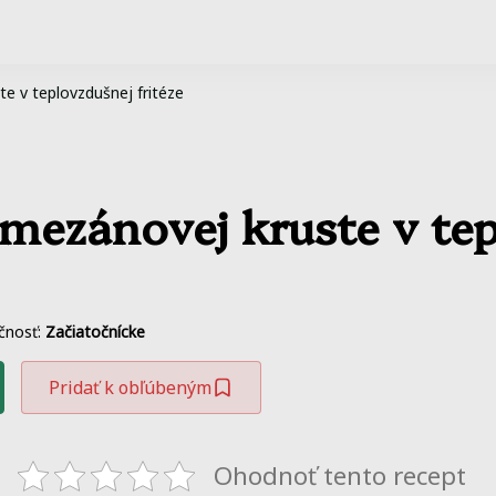
te v teplovzdušnej fritéze
rmezánovej kruste v tep
čnosť:
Začiatočnícke
Pridať k obľúbeným
Ohodnoť tento recept