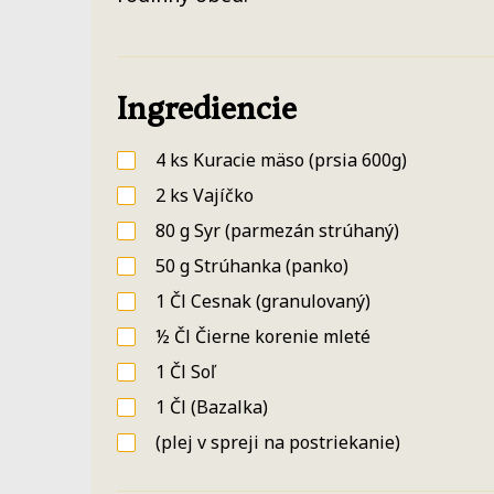
Ingrediencie
4
ks
Kuracie mäso
(prsia 600g)
2
ks
Vajíčko
80
g
Syr
(parmezán strúhaný)
50
g
Strúhanka
(panko)
1
Čl
Cesnak
(granulovaný)
½
Čl
Čierne korenie mleté
1
Čl
Soľ
1
Čl
(Bazalka)
(plej v spreji na postriekanie)