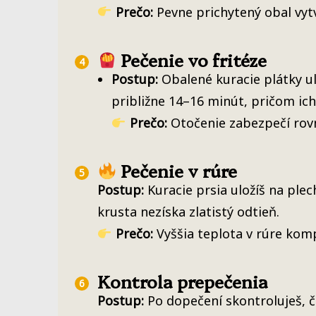
Prečo:
Pevne prichytený obal vytv
Pečenie vo fritéze
Postup:
Obalené kuracie plátky ulo
približne 14–16 minút, pričom ich 
Prečo:
Otočenie zabezpečí rovn
Pečenie v rúre
Postup:
Kuracie prsia uložíš na plec
krusta nezíska zlatistý odtieň.
Prečo:
Vyššia teplota v rúre komp
Kontrola prepečenia
Postup:
Po dopečení skontroluješ, 