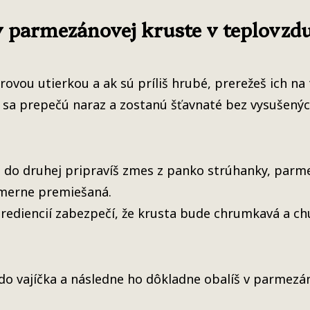
v parmezánovej kruste v teplovzdu
rovou utierkou a ak sú príliš hrubé, prerežeš ich na
a prepečú naraz a zostanú šťavnaté bez vysušených
a do druhej pripravíš zmes z panko strúhanky, parme
omerne premiešaná.
ediencií zabezpečí, že krusta bude chrumkavá a ch
do vajíčka a následne ho dôkladne obalíš v parmez