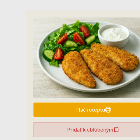
Tlač receptu
Pridať k obľúbeným