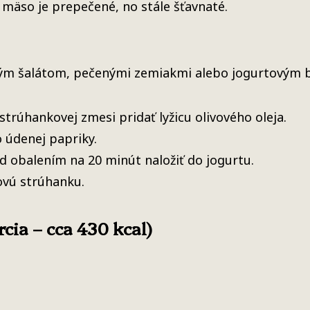
 mäso je prepečené, no stále šťavnaté.
vým šalátom, pečenými zemiakmi alebo jogurtovým 
trúhankovej zmesi pridať lyžicu olivového oleja.
o údenej papriky.
d obalením na 20 minút naložiť do jogurtu.
ovú strúhanku.
cia – cca 430 kcal)