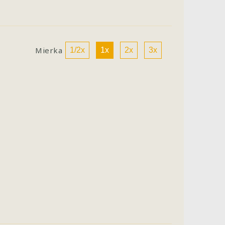
Mierka
1/2x
1x
2x
3x