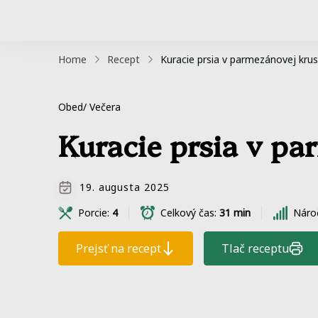
Home
Recept
Kuracie prsia v parmezánovej krus
Obed/ Večera
Kuracie prsia v pa
19. augusta 2025
Porcie:
4
Celkový čas:
31 min
Náro
Prejsť na recept
Tlač receptu