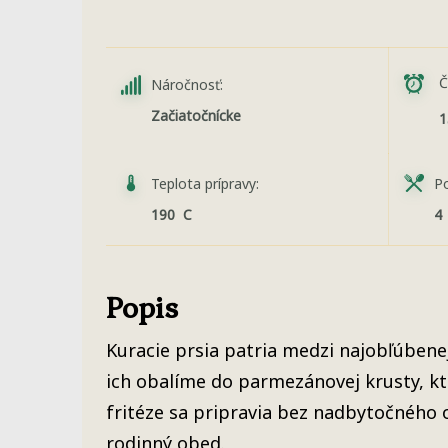
Č
Náročnosť:
Začiatočnícke
1
Teplota prípravy:
Po
190 C
4
Popis
Kuracie prsia patria medzi najobľúbene
ich obalíme do parmezánovej krusty, k
fritéze sa pripravia bez nadbytočného ole
rodinný obed.