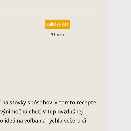
Celkový čas
31 min
iť na stovky spôsobov. V tomto recepte
 výnimočnú chuť. V teplovzdušnej
to ideálna voľba na rýchlu večeru či