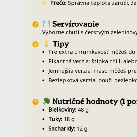
Prečo:
Správna teplota zaručí, že
Servírovanie
Výborne chutí s čerstvým zelenino
Tipy
Pre extra chrumkavosť môžeš do s
Pikantná verzia: štipka chilli aleb
Jemnejšia verzia: mäso môžeš pre
Bezlepková verzia: použi bezlepk
Nutričné hodnoty (1 por
Bielkoviny:
48 g
Tuky:
18 g
Sacharidy:
12 g