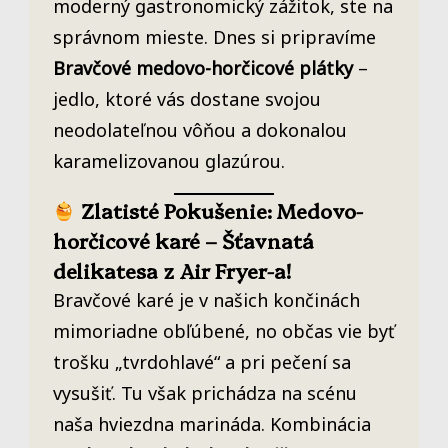
moderný gastronomický zážitok, ste na
správnom mieste. Dnes si pripravíme
Bravčové medovo-horčicové plátky
–
jedlo, ktoré vás dostane svojou
neodolateľnou vôňou a dokonalou
karamelizovanou glazúrou.
Zlatisté Pokušenie: Medovo-
horčicové karé – Šťavnatá
delikatesa z Air Fryer-a!
Bravčové karé je v našich končinách
mimoriadne obľúbené, no občas vie byť
trošku „tvrdohlavé“ a pri pečení sa
vysušiť. Tu však prichádza na scénu
naša hviezdna marináda. Kombinácia