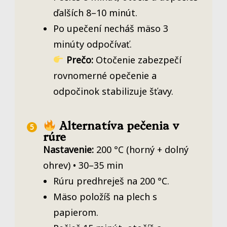
ďalších 8–10 minút.
Po upečení necháš mäso 3
minúty odpočívať.
Prečo:
Otočenie zabezpečí
rovnomerné opečenie a
odpočinok stabilizuje šťavy.
Alternatíva pečenia v
rúre
Nastavenie:
200 °C (horný + dolný
ohrev) • 30–35 min
Rúru predhreješ na 200 °C.
Mäso položíš na plech s
papierom.