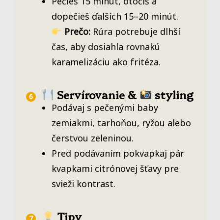
Pečieš 15 minút, otočíš a
dopečieš ďalších 15–20 minút.
Prečo:
Rúra potrebuje dlhší
čas, aby dosiahla rovnakú
karamelizáciu ako fritéza.
Servírovanie &
styling
Podávaj s pečenými baby
zemiakmi, tarhoňou, ryžou alebo
čerstvou zeleninou.
Pred podávaním pokvapkaj pár
kvapkami citrónovej šťavy pre
svieži kontrast.
Tipy