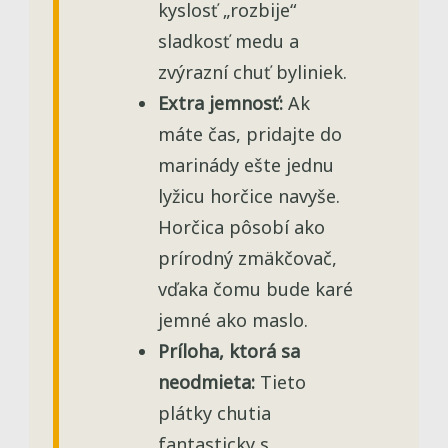
kyslosť „rozbije“
sladkosť medu a
zvýrazní chuť byliniek.
Extra jemnosť:
Ak
máte čas, pridajte do
marinády ešte jednu
lyžicu horčice navyše.
Horčica pôsobí ako
prírodný zmäkčovač,
vďaka čomu bude karé
jemné ako maslo.
Príloha, ktorá sa
neodmieta:
Tieto
plátky chutia
fantasticky s