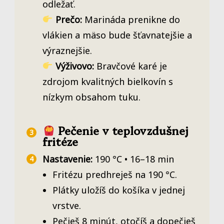
odležať.
Prečo:
Marináda prenikne do
vlákien a mäso bude šťavnatejšie a
výraznejšie.
Výživovo:
Bravčové karé je
zdrojom kvalitných bielkovín s
nízkym obsahom tuku.
Pečenie v teplovzdušnej
fritéze
Nastavenie:
190 °C • 16–18 min
Fritézu predhreješ na 190 °C.
Plátky uložíš do košíka v jednej
vrstve.
Pečieš 8 minút, otočíš a dopečieš