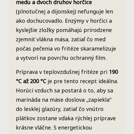
medu a dvoch druhov horčice
(plnotučnej a dijonskej) nefunguje len
ako dochucovadlo. Enzýmy v horčici a
kyslejšie zložky pomáhajú prirodzene
zjemniť vlákna mäsa, zatiaľ čo med
počas pečenia vo fritéze skaramelizuje
a vytvorí na povrchu ochranný film.
Príprava v teplovzdušnej fritéze pri
190
°C až 200 °C
je pre tento recept ideálna.
Horúci vzduch sa postará o to, aby sa
marináda na mäse doslova „zapiekla“
do lesklej glazúry, zatiaľ čo vnútro
plátkov zostane vďaka rýchlej príprave
krásne vláčne. S energetickou