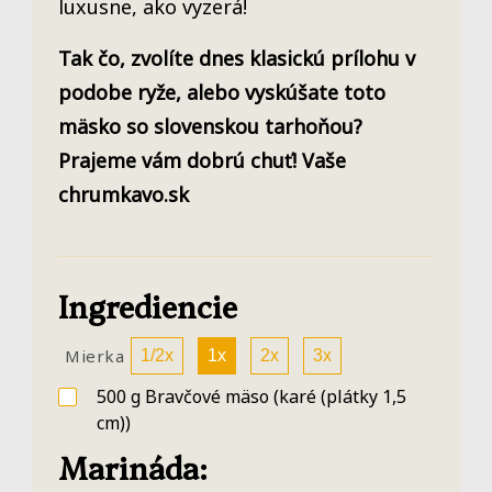
luxusne, ako vyzerá!
Tak čo, zvolíte dnes klasickú prílohu v
podobe ryže, alebo vyskúšate toto
mäsko so slovenskou tarhoňou?
Prajeme vám dobrú chuť! Vaše
chrumkavo.sk
Ingrediencie
Mierka
1/2x
1x
2x
3x
500
g
Bravčové mäso
(karé (plátky 1,5
cm))
Marináda: