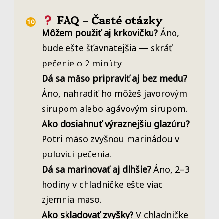
FAQ – Časté otázky
Môžem použiť aj krkovičku?
Áno,
bude ešte šťavnatejšia — skráť
pečenie o 2 minúty.
Dá sa mäso pripraviť aj bez medu?
Áno, nahradiť ho môžeš javorovým
sirupom alebo agávovým sirupom.
Ako dosiahnuť výraznejšiu glazúru?
Potri mäso zvyšnou marinádou v
polovici pečenia.
Dá sa marinovať aj dlhšie?
Áno, 2–3
hodiny v chladničke ešte viac
zjemnia mäso.
Ako skladovať zvyšky?
V chladničke