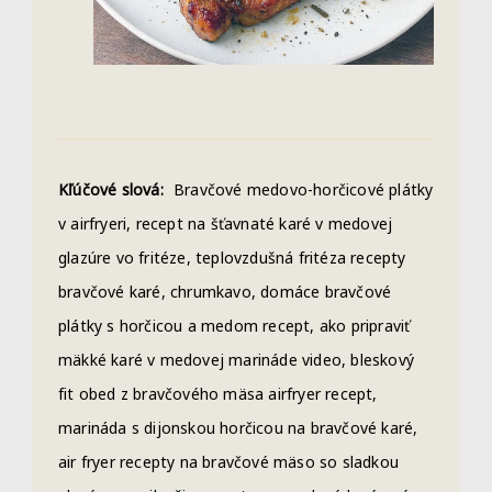
Kľúčové slová:
Bravčové medovo-horčicové plátky
v airfryeri, recept na šťavnaté karé v medovej
glazúre vo fritéze, teplovzdušná fritéza recepty
bravčové karé, chrumkavo, domáce bravčové
plátky s horčicou a medom recept, ako pripraviť
mäkké karé v medovej marináde video, bleskový
fit obed z bravčového mäsa airfryer recept,
marináda s dijonskou horčicou na bravčové karé,
air fryer recepty na bravčové mäso so sladkou