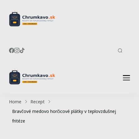
Recepty do
Chrumkavé recepty do
teplovzdušnej fritézy
teplovzdušnej
fritézy
Recepty do
Chrumkavé recepty do
teplovzdušnej fritézy
teplovzdušnej
Home
Recept
fritézy
Bravčové medovo horčicové plátky v teplovzdušnej
fritéze