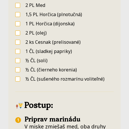
2
PL
Med
1,5
PL
Horčica
(plnotučná)
1
PL
Horčica
(dijonska)
2
PL
(olej)
2
ks
Cesnak
(prelisované)
1
ČL
(sladkej papriky)
½
ČL
(soli)
½
ČL
(čierneho korenia)
½
ČL
(sušeného rozmarínu voliteľné)
Postup:
Priprav marinádu
V miske zmiešaš med, oba druhy