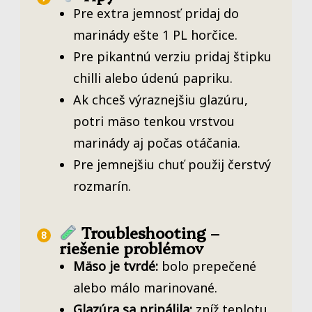
Pre extra jemnosť pridaj do
marinády ešte 1 PL horčice.
Pre pikantnú verziu pridaj štipku
chilli alebo údenú papriku.
Ak chceš výraznejšiu glazúru,
potri mäso tenkou vrstvou
marinády aj počas otáčania.
Pre jemnejšiu chuť použij čerstvý
rozmarín.
Troubleshooting –
riešenie problémov
Mäso je tvrdé:
bolo prepečené
alebo málo marinované.
Glazúra sa pripálila:
zníž teplotu