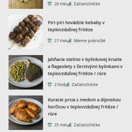
20 min
Začiatočnícke
Piri-piri hovädzie kebaby v
teplovzdušnej fritéze
27 min
Mierne pokročilé
Jahňacie stehno v bylinkovej kruste
a flageolety s čerstvými bylinkami v
teplovzdušnej fritéze / rúre
2 hod
Začiatočnícke
Kuracie prsia s medom a dijonskou
horčicou v teplovzdušnej fritéze /
rúre
25 min
Začiatočnícke