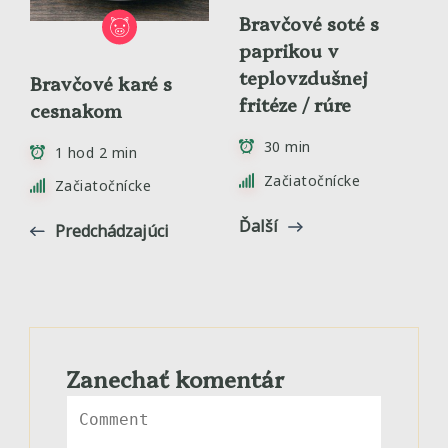
Bravčové soté s
paprikou v
teplovzdušnej
Bravčové karé s
fritéze / rúre
cesnakom
30 min
1 hod 2 min
Začiatočnícke
Začiatočnícke
Ďalší
Predchádzajúci
Zanechať komentár