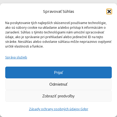
Populárne recepty
Spravovať Súhlas
Na poskytovanie tých najlepších skúseností používame technológie,
Bravčová panenka s horčicovou
ako sú súbory cookie na ukladanie a/alebo prístup k informáciám o
zariadení. Súhlas s týmito technológiami nám umožní spracovávať
omáčkou v teplovzdušnej fritéze
údaje, ako je správanie pri prehliadaní alebo jedinečné ID na tejto
stránke. Nesúhlas alebo odvolanie súhlasu môže nepriaznivo ovplyvniť
38 min
Mierne pokročilé
určité vlastnosti a funkcie.
Správa služieb
Pečené kuracie stehná v
teplovzdušnej fritéze / rúre za 45
min
Prijať
1 hod 25 min
Začiatočnícke
Odmietnuť
Zobraziť predvoľby
Fašírky v teplovzdušnej fritéze
Zásady ochrany osobných údajov Gdpr
30 min
Začiatočnícke