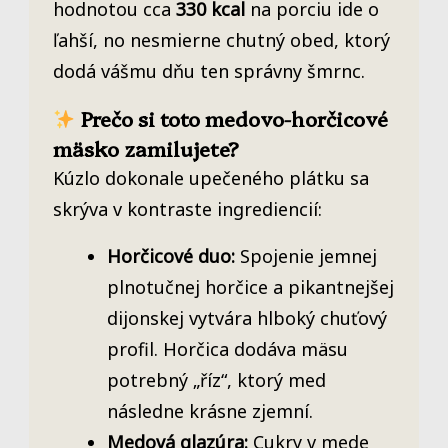
hodnotou cca
330 kcal
na porciu ide o
ľahší, no nesmierne chutný obed, ktorý
dodá vášmu dňu ten správny šmrnc.
Prečo si toto medovo-horčicové
mäsko zamilujete?
Kúzlo dokonale upečeného plátku sa
skrýva v kontraste ingrediencií:
Horčicové duo:
Spojenie jemnej
plnotučnej horčice a pikantnejšej
dijonskej vytvára hlboký chuťový
profil. Horčica dodáva mäsu
potrebný „říz“, ktorý med
následne krásne zjemní.
Medová glazúra:
Cukry v mede