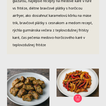
glazúrou, najlepšie recepty na medové karé v rúre
vs fritéze, diétne bravčové plátky s horčicou
airfryer, ako dosiahnuť karamelovú kôrku na mäse
trik, bravčové plátky s cesnakom a medom recept,
rýchla gurmánska večera z teplovzdušnej fritézy
karé, čas pečenia medovo-horčicového karé v
teplovzdušnej fritéze