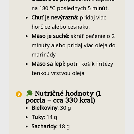
na 180 °C posledných 5 minút.
Chuť je nevýrazná:
pridaj viac
horčice alebo cesnaku.
Mäso je suché:
skráť pečenie o 2
minúty alebo pridaj viac oleja do
marinády.
Mäso sa lepí:
potri košík fritézy
tenkou vrstvou oleja.
Nutričné hodnoty (1
porcia – cca 330 kcal)
Bielkoviny:
30 g
Tuky:
14 g
Sacharidy:
18 g