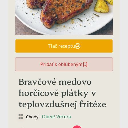
Tlač receptu
Pridať k obľúbeným
Bravčové medovo
horčicové plátky v
teplovzdušnej fritéze
Obed/ Večera
Chody: