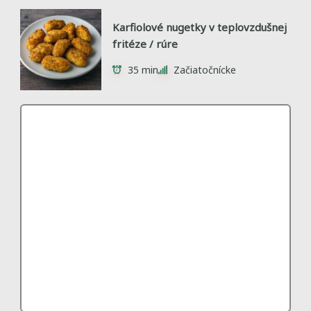
Karfiolové nugetky v teplovzdušnej
fritéze / rúre
35 min
Začiatočnícke