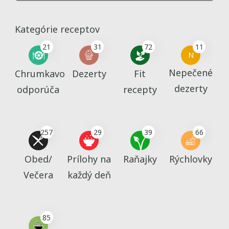
Kategórie receptov
21
31
72
11
N
Nepečené
Chrumkavo
Dezerty
Fit
dezerty
odporúča
recepty
257
29
39
66
Obed/
Prílohy na
Raňajky
Rýchlovky
Večera
každý deň
85