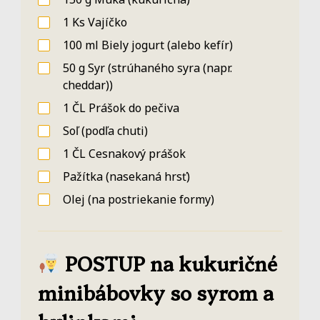
1
Ks
Vajíčko
100
ml
Biely jogurt
(alebo kefír)
50
g
Syr
(strúhaného syra (napr.
cheddar))
1
ČL
Prášok do pečiva
Soľ
(podľa chuti)
1
ČL
Cesnakový prášok
Pažítka
(nasekaná hrsť)
Olej
(na postriekanie formy)
POSTUP na kukuričné
minibábovky so syrom a