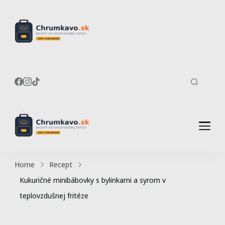
Recepty do
Chrumkavé recepty do
teplovzdušnej fritézy
teplovzdušnej
fritézy
Recepty do
Chrumkavé recepty do
teplovzdušnej fritézy
teplovzdušnej
Home
Recept
fritézy
Kukuričné minibábovky s bylinkami a syrom v
teplovzdušnej fritéze