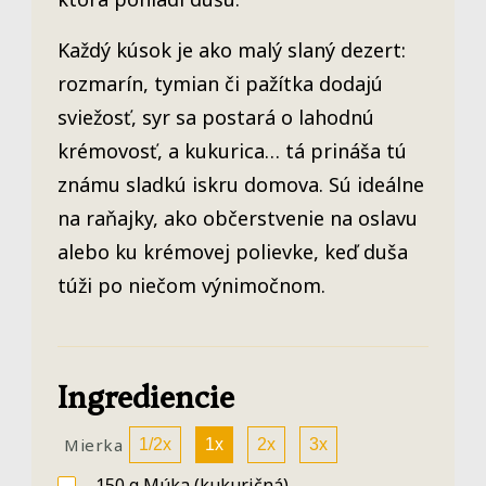
Každý kúsok je ako malý slaný dezert:
rozmarín, tymian či pažítka dodajú
sviežosť, syr sa postará o lahodnú
krémovosť, a kukurica… tá prináša tú
známu sladkú iskru domova. Sú ideálne
na raňajky, ako občerstvenie na oslavu
alebo ku krémovej polievke, keď duša
túži po niečom výnimočnom.
Ingrediencie
Mierka
1/2x
1x
2x
3x
150
g
Múka
(kukuričná)