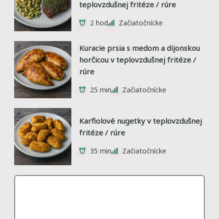
teplovzdušnej fritéze / rúre
2 hod
Začiatočnícke
Kuracie prsia s medom a dijonskou
horčicou v teplovzdušnej fritéze /
rúre
25 min
Začiatočnícke
Karfiolové nugetky v teplovzdušnej
fritéze / rúre
35 min
Začiatočnícke