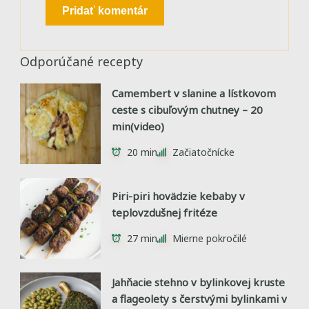
Odporúčané recepty
Camembert v slanine a lístkovom
ceste s cibuľovým chutney – 20
min(video)
20 min
Začiatočnícke
Piri-piri hovädzie kebaby v
teplovzdušnej fritéze
27 min
Mierne pokročilé
Jahňacie stehno v bylinkovej kruste
a flageolety s čerstvými bylinkami v