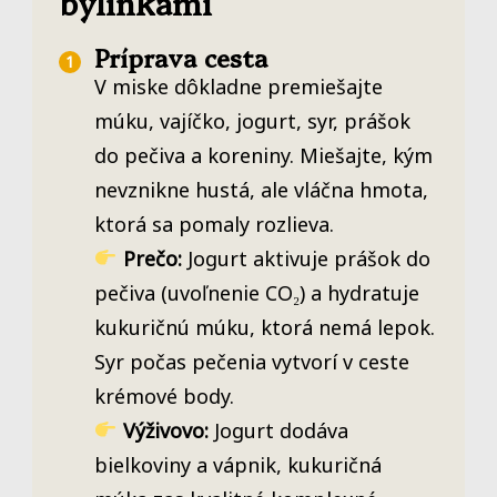
bylinkami
Príprava cesta
V miske dôkladne premiešajte
múku, vajíčko, jogurt, syr, prášok
do pečiva a koreniny. Miešajte, kým
nevznikne hustá, ale vláčna hmota,
ktorá sa pomaly rozlieva.
Prečo:
Jogurt aktivuje prášok do
pečiva (uvoľnenie CO₂) a hydratuje
kukuričnú múku, ktorá nemá lepok.
Syr počas pečenia vytvorí v ceste
krémové body.
Výživovo:
Jogurt dodáva
bielkoviny a vápnik, kukuričná