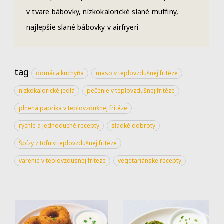
v tvare bábovky, nízkokalorické slané muffiny,
najlepšie slané bábovky v airfryeri
tag
domáca kuchyňa
mäso v teplovzdušnej fritéze
nízkokalorické jedlá
pečenie v teplovzdušnej fritéze
plnená paprika v teplovzdušnej fritéze
rýchle a jednoduché recepty
sladké dobroty
Špízy z tofu v teplovzdušnej fritéze
varenie v teplovzdusnej friteze
vegetariánske recepty