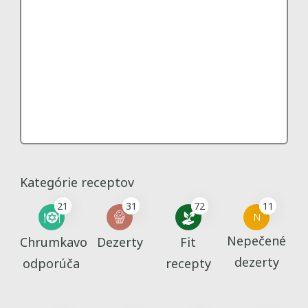
Kategórie receptov
21
31
72
11
N
Nepečené
Chrumkavo
Dezerty
Fit
dezerty
odporúča
recepty