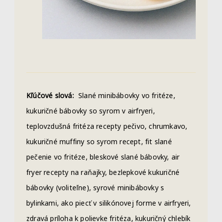
Kľúčové slová:
Slané minibábovky vo fritéze,
kukuričné bábovky so syrom v airfryeri,
teplovzdušná fritéza recepty pečivo, chrumkavo,
kukuričné muffiny so syrom recept, fit slané
pečenie vo fritéze, bleskové slané bábovky, air
fryer recepty na raňajky, bezlepkové kukuričné
bábovky (voliteľne), syrové minibábovky s
bylinkami, ako piecť v silikónovej forme v airfryeri,
zdravá príloha k polievke fritéza, kukuričný chlebík