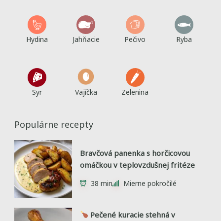
Hydina
Jahňacie
Pečivo
Ryba
Syr
Vajíčka
Zelenina
Populárne recepty
Bravčová panenka s horčicovou
omáčkou v teplovzdušnej fritéze
38 min
Mierne pokročilé
Pečené kuracie stehná v