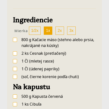
Ingrediencie
Mierka
1/2x
1x
2x
3x
800
g
Kačacie mäso
(stehno alebo prsia,
nakrájané na kúsky)
2
ks
Cesnak
(pretlačený)
1
Čl
(mletej rasce)
1
Čl
(údenej papriky)
(soľ, čierne korenie podľa chuti)
Na kapustu
500
g
Kapusta červená
1
ks
Cibuľa