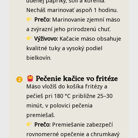
údenej papriky, soli a korenia.
Necháš marinovať aspoň 1 hodinu.
Prečo:
Marinovanie zjemní mäso
a zvýrazní jeho prirodzenú chuť.
Výživovo:
Kačacie mäso obsahuje
kvalitné tuky a vysoký podiel
bielkovín.
Pečenie kačice vo fritéze
Mäso vložíš do košíka fritézy a
pečieš pri 180 °C približne 25–30
minút, v polovici pečenia
premiešaš.
Prečo:
Premiešanie zabezpečí
rovnomerné opečenie a chrumkavý