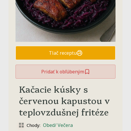
Tlač receptu
Pridať k obľúbeným
Kačacie kúsky s
červenou kapustou v
teplovzdušnej fritéze
Obed/ Večera
Chody: