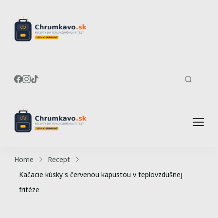
Recepty do
Chrumkavé recepty do
teplovzdušnej fritézy
teplovzdušnej
fritézy
Recepty do
Chrumkavé recepty do
teplovzdušnej fritézy
teplovzdušnej
Home
Recept
fritézy
Kačacie kúsky s červenou kapustou v teplovzdušnej
fritéze