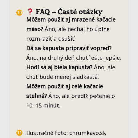
FAQ – Časté otázky
Môžem použiť aj mrazené kačacie
mäso?
Áno, ale nechaj ho úplne
rozmraziť a osušiť.
Dá sa kapusta pripraviť vopred?
Áno, na druhý deň chutí ešte lepšie.
Hodí sa aj biela kapusta?
Áno, ale
chuť bude menej sladkastá.
Môžem použiť aj celé kačacie
stehná?
Áno, ale predĺž pečenie o
10–15 minút.
Ilustračné foto: chrumkavo.sk