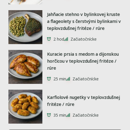
Jahňacie stehno v bylinkovej kruste
a flageolety s čerstvými bylinkami v
teplovzdušnej fritéze / rúre
2 hod
Začiatočnícke
Kuracie prsia s medom a dijonskou
horčicou v teplovzdušnej fritéze /
rúre
25 min
Začiatočnícke
Karfiolové nugetky v teplovzdušnej
fritéze / rúre
35 min
Začiatočnícke