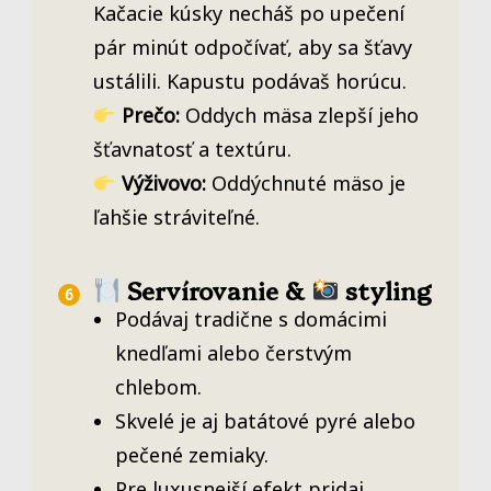
Kačacie kúsky necháš po upečení
pár minút odpočívať, aby sa šťavy
ustálili. Kapustu podávaš horúcu.
Prečo:
Oddych mäsa zlepší jeho
šťavnatosť a textúru.
Výživovo:
Oddýchnuté mäso je
ľahšie stráviteľné.
Servírovanie &
styling
Podávaj tradične s domácimi
knedľami alebo čerstvým
chlebom.
Skvelé je aj batátové pyré alebo
pečené zemiaky.
Pre luxusnejší efekt pridaj