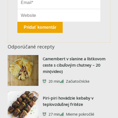
Odporúčané recepty
Camembert v slanine a lístkovom
ceste s cibuľovým chutney – 20
min(video)
20 min
Začiatočnícke
Piri-piri hovädzie kebaby v
teplovzdušnej fritéze
27 min
Mierne pokročilé