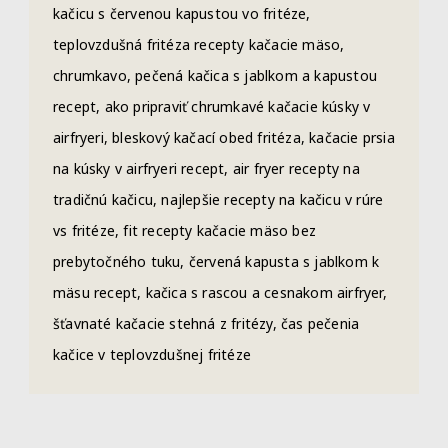
kačicu s červenou kapustou vo fritéze,
teplovzdušná fritéza recepty kačacie mäso,
chrumkavo, pečená kačica s jablkom a kapustou
recept, ako pripraviť chrumkavé kačacie kúsky v
airfryeri, bleskový kačací obed fritéza, kačacie prsia
na kúsky v airfryeri recept, air fryer recepty na
tradičnú kačicu, najlepšie recepty na kačicu v rúre
vs fritéze, fit recepty kačacie mäso bez
prebytočného tuku, červená kapusta s jablkom k
mäsu recept, kačica s rascou a cesnakom airfryer,
šťavnaté kačacie stehná z fritézy, čas pečenia
kačice v teplovzdušnej fritéze