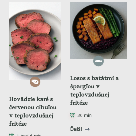
Losos s batátmi a
špargľou v
teplovzdušnej
Hovädzie karé s
fritéze
červenou cibuľou
v teplovzdušnej
30 min
fritéze
Ďalší
1 hod 6 min