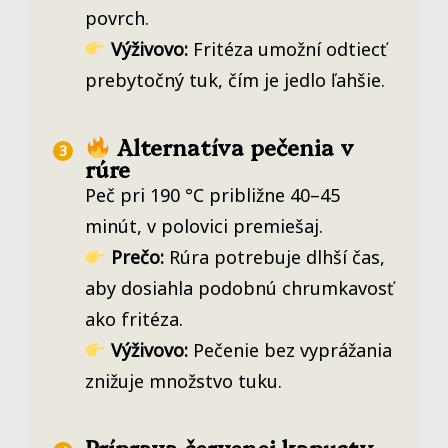
povrch.
Výživovo:
Fritéza umožní odtiecť
prebytočný tuk, čím je jedlo ľahšie.
Alternatíva pečenia v
rúre
Peč pri 190 °C približne 40–45
minút, v polovici premiešaj.
Prečo:
Rúra potrebuje dlhší čas,
aby dosiahla podobnú chrumkavosť
ako fritéza.
Výživovo:
Pečenie bez vyprážania
znižuje množstvo tuku.
Príprava červenej kapusty