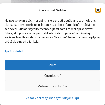
Spravovať Súhlas
Špenátovo syrové taštičky z lístkového
Na poskytovanie tých najlepších skúseností používame technológie,
cesta z teplovzdušnej fritézy
ako sú súbory cookie na ukladanie a/alebo prístup k informáciám o
zariadení. Súhlas s týmito technológiami nám umožní spracovávať
údaje, ako je správanie pri prehliadaní alebo jedinečné ID na tejto
stránke. Nesúhlas alebo odvolanie súhlasu môže nepriaznivo ovplyvniť
určité vlastnosti a funkcie.
Správa služieb
25 min
Prijať
Odmietnuť
Zobraziť predvoľby
Zásady ochrany osobných údajov Gdpr