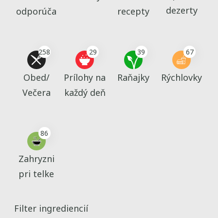
dezerty
odporúča
recepty
258
29
39
67
Obed/
Prílohy na
Raňajky
Rýchlovky
Večera
každý deň
86
Zahryzni
pri telke
Filter ingrediencií