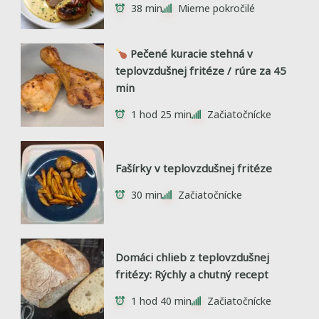
38 min
Mierne pokročilé
Pečené kuracie stehná v
teplovzdušnej fritéze / rúre za 45
min
1 hod 25 min
Začiatočnícke
Fašírky v teplovzdušnej fritéze
30 min
Začiatočnícke
Domáci chlieb z teplovzdušnej
fritézy: Rýchly a chutný recept
1 hod 40 min
Začiatočnícke