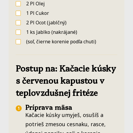
2
Pl
Olej
1
Pl
Cukor
2
Pl
Ocot
(jablčný)
1
ks
Jablko
(nakrájané)
(soľ, čierne korenie podľa chuti)
Postup na: Kačacie kúsky
s červenou kapustou v
teplovzdušnej fritéze
Príprava mäsa
Kačacie kúsky umyješ, osušíš a
potrieš zmesou cesnaku, rasce,