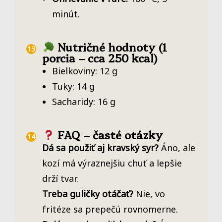
minút.
Nutričné hodnoty (1
porcia – cca 250 kcal)
Bielkoviny: 12 g
Tuky: 14 g
Sacharidy: 16 g
FAQ – časté otázky
Dá sa použiť aj kravský syr?
Áno, ale
kozí má výraznejšiu chuť a lepšie
drží tvar.
Treba guličky otáčať?
Nie, vo
fritéze sa prepečú rovnomerne.