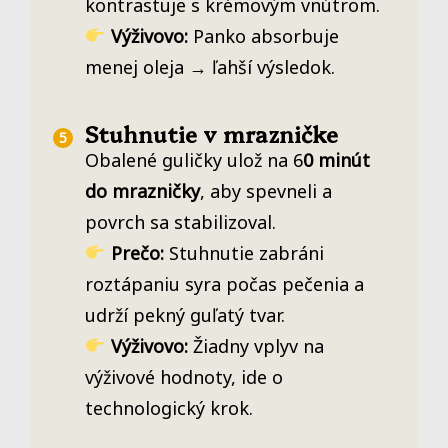
kontrastuje s krémovým vnútrom.
Výživovo:
Panko absorbuje
menej oleja → ľahší výsledok.
Stuhnutie v mrazničke
Obalené guličky ulož na 6
0 minút
do mrazničky
, aby spevneli a
povrch sa stabilizoval.
Prečo:
Stuhnutie zabráni
roztápaniu syra počas pečenia a
udrží pekný guľatý tvar.
Výživovo:
Žiadny vplyv na
výživové hodnoty, ide o
technologický krok.