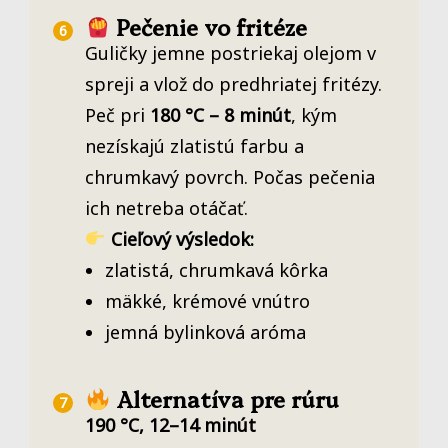
Pečenie vo fritéze
Guličky jemne postriekaj olejom v
spreji a vlož do predhriatej fritézy.
Peč pri
180 °C – 8 minút
, kým
nezískajú zlatistú farbu a
chrumkavý povrch. Počas pečenia
ich netreba otáčať.
Cieľový výsledok:
zlatistá, chrumkavá kôrka
mäkké, krémové vnútro
jemná bylinková aróma
Alternatíva pre rúru
190 °C, 12–14 minút