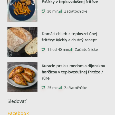
Fašírky v teplovzdušnej fritéze
30 min
Začiatočnícke
Domáci chlieb z teplovzdušnej
fritézy: Rýchly a chutný recept
1 hod 40 min
Začiatočnícke
Kuracie prsia s medom a dijonskou
horčicou v teplovzdušnej fritéze /
rúre
25 min
Začiatočnícke
Sledovať
Facebook