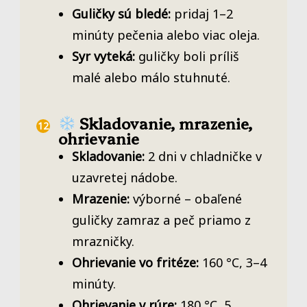
Guličky sú bledé:
pridaj 1–2
minúty pečenia alebo viac oleja.
Syr vyteká:
guličky boli príliš
malé alebo málo stuhnuté.
Skladovanie, mrazenie,
ohrievanie
Skladovanie:
2 dni v chladničke v
uzavretej nádobe.
Mrazenie:
výborné – obaľené
guličky zamraz a peč priamo z
mrazničky.
Ohrievanie vo fritéze:
160 °C, 3–4
minúty.
Ohrievanie v rúre:
180 °C, 5