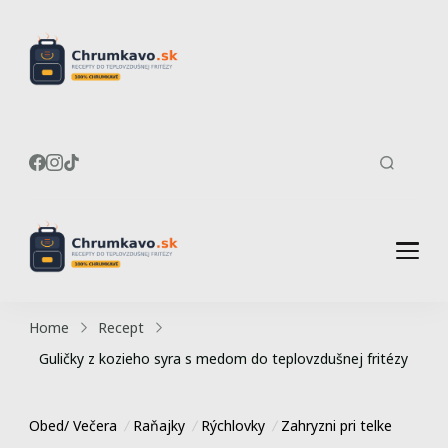
Recepty do
Chrumkavé recepty do
teplovzdušnej fritézy
teplovzdušnej
fritézy
Recepty do
Chrumkavé recepty do
teplovzdušnej fritézy
teplovzdušnej
Home
Recept
fritézy
Guličky z kozieho syra s medom do teplovzdušnej fritézy
Obed/ Večera
Raňajky
Rýchlovky
Zahryzni pri telke