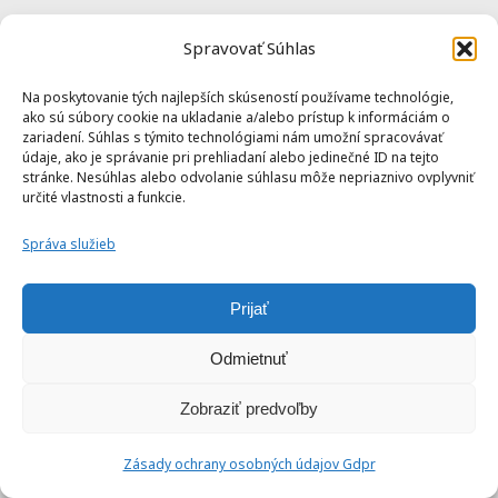
Instagram
Spravovať Súhlas
Na poskytovanie tých najlepších skúseností používame technológie,
Tiktok
ako sú súbory cookie na ukladanie a/alebo prístup k informáciám o
zariadení. Súhlas s týmito technológiami nám umožní spracovávať
údaje, ako je správanie pri prehliadaní alebo jedinečné ID na tejto
stránke. Nesúhlas alebo odvolanie súhlasu môže nepriaznivo ovplyvniť
určité vlastnosti a funkcie.
Správa služieb
Prijať
Odmietnuť
Zobraziť predvoľby
Zásady ochrany osobných údajov Gdpr