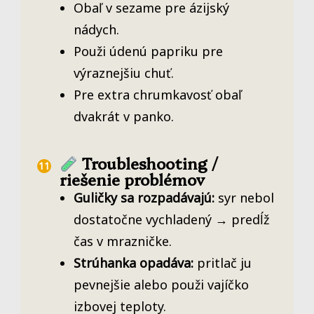
Obaľ v sezame pre ázijský
nádych.
Použi údenú papriku pre
výraznejšiu chuť.
Pre extra chrumkavosť obaľ
dvakrát v panko.
Troubleshooting /
riešenie problémov
Guličky sa rozpadávajú:
syr nebol
dostatočne vychladený → predĺž
čas v mrazničke.
Strúhanka opadáva:
pritlač ju
pevnejšie alebo použi vajíčko
izbovej teploty.