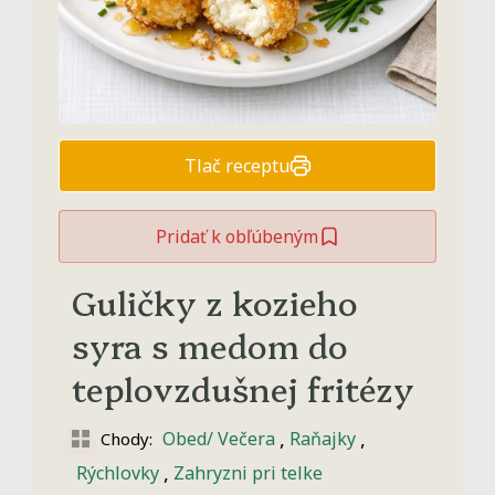
Tlač receptu
Pridať k obľúbeným
Guličky z kozieho
syra s medom do
teplovzdušnej fritézy
,
,
Obed/ Večera
Raňajky
Chody:
,
Rýchlovky
Zahryzni pri telke