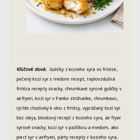
Kľúčové slová:
Guličky z kozieho syra vo fritéze,
pečený kozí syr s medom recept, teplovzdušná
fritéza recepty snacky, chrumkavé syrové guličky v
airfryeri, kozí syr v Panko strúhanke, chrumkavo,
rýchle chuťovky k vínu z fritézy, vyprážaný kozí syr
bez oleja, bleskový recept z kozieho syra, air fryer
syrové snacky, kozí syr s pažítkou a medom, ako
piecť syr v airfryeri, párty recepty z kozieho syra,