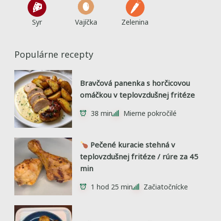
Syr
Vajíčka
Zelenina
Populárne recepty
Bravčová panenka s horčicovou
omáčkou v teplovzdušnej fritéze
38 min
Mierne pokročilé
Pečené kuracie stehná v
teplovzdušnej fritéze / rúre za 45
min
1 hod 25 min
Začiatočnícke