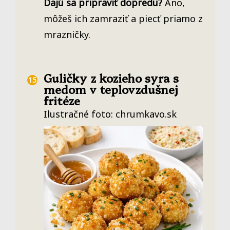
Dajú sa pripraviť dopredu?
Áno,
môžeš ich zamraziť a piecť priamo z
mrazničky.
Guličky z kozieho syra s
medom v teplovzdušnej
fritéze
Ilustračné foto: chrumkavo.sk