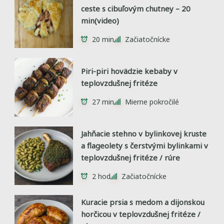
ceste s cibuľovým chutney – 20
min(video)
20 min
Začiatočnícke
Piri-piri hovädzie kebaby v
teplovzdušnej fritéze
27 min
Mierne pokročilé
Jahňacie stehno v bylinkovej kruste
a flageolety s čerstvými bylinkami v
teplovzdušnej fritéze / rúre
2 hod
Začiatočnícke
Kuracie prsia s medom a dijonskou
horčicou v teplovzdušnej fritéze /