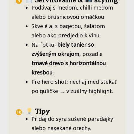
Podávaj s medom, chilli medom
alebo brusnicovou omáčkou.
Skvelé aj s bagetou, šalátom
alebo ako predjedlo k vínu.
Na fotku:
biely tanier so
zvýšeným okrajom
, pozadie
tmavé drevo s horizontálnou
kresbou
.
Pre hero shot: nechaj med stekať
po guličke → vizuálny highlight.
Tipy
Pridaj do syra sušené paradajky
alebo nasekané orechy.