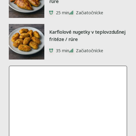
rúre
25 min
Začiatočnícke
Karfiolové nugetky v teplovzdušnej
fritéze / rúre
35 min
Začiatočnícke