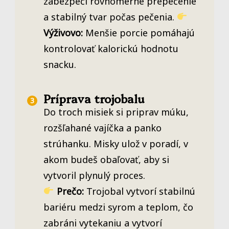
zabezpečí rovnomerné prepečenie
a stabilný tvar počas pečenia.
Výživovo:
Menšie porcie pomáhajú
kontrolovať kalorickú hodnotu
snacku.
Príprava trojobalu
Do troch misiek si priprav múku,
rozšľahané vajíčka a panko
strúhanku. Misky ulož v poradí, v
akom budeš obaľovať, aby si
vytvoril plynulý proces.
Prečo:
Trojobal vytvorí stabilnú
bariéru medzi syrom a teplom, čo
zabráni vytekaniu a vytvorí