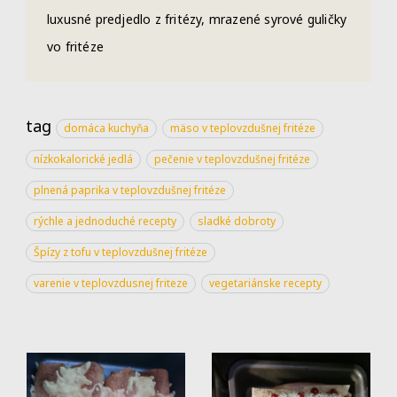
luxusné predjedlo z fritézy, mrazené syrové guličky
vo fritéze
tag
domáca kuchyňa
mäso v teplovzdušnej fritéze
nízkokalorické jedlá
pečenie v teplovzdušnej fritéze
plnená paprika v teplovzdušnej fritéze
rýchle a jednoduché recepty
sladké dobroty
Špízy z tofu v teplovzdušnej fritéze
varenie v teplovzdusnej friteze
vegetariánske recepty