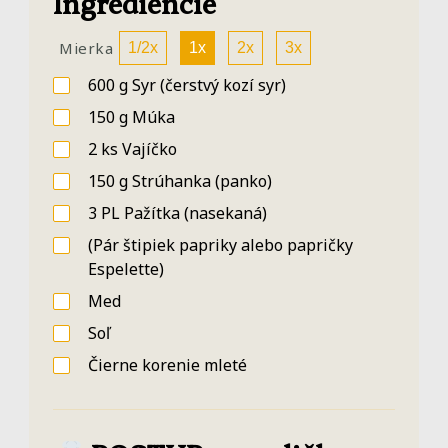
Ingrediencie
Mierka
1/2x
1x
2x
3x
600
g
Syr
(čerstvý kozí syr)
150
g
Múka
2
ks
Vajíčko
150
g
Strúhanka
(panko)
3
PL
Pažítka
(nasekaná)
(Pár štipiek papriky alebo papričky
Espelette)
Med
Soľ
Čierne korenie mleté