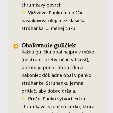
chrumkavý povrch.
Výživovo:
Panko má nižšiu
nasiakavosť oleja než klasická
strúhanka → menej tuku.
Obaľovanie guličiek
Každú guličku obaľ najprv v múke
(odstrániť prebytočnú vlhkosť),
potom ju ponor do vajíčka a
nakoniec dôkladne obal v panko
strúhanke. Strúhanku jemne
pritlač, aby dobre držala.
Prečo:
Panko vytvorí extra
chrumkavú, vzdušnú kôrku, ktorá