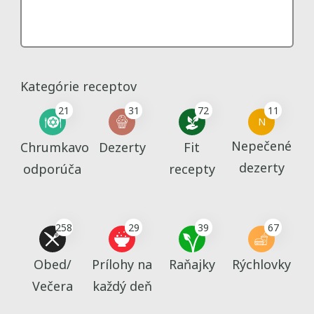
Kategórie receptov
21
31
72
11
N
Nepečené
Chrumkavo
Dezerty
Fit
dezerty
odporúča
recepty
258
29
39
67
Obed/
Prílohy na
Raňajky
Rýchlovky
Večera
každý deň