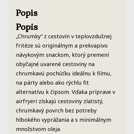
Popis
Popis
„Chrumky“ z cestovín v teplovzdušnej
fritéze sú originálnym a prekvapivo
návykovým snackom, ktorý premení
obyčajné uvarené cestoviny na
chrumkavú pochúťku ideálnu k filmu,
na párty alebo ako rýchlu fit
alternatívu k čipsom. Vďaka príprave v
airfryeri získajú cestoviny zlatistý,
chrumkavý povrch bez potreby
hlbokého vyprážania a s minimálnym
množstvom oleja.