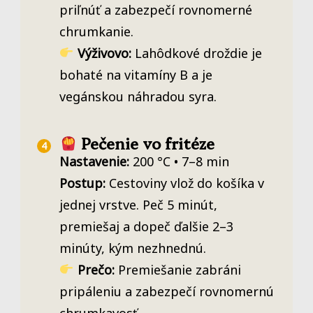
priľnúť a zabezpečí rovnomerné
chrumkanie.
Výživovo:
Lahôdkové droždie je
bohaté na vitamíny B a je
vegánskou náhradou syra.
Pečenie vo fritéze
Nastavenie:
200 °C • 7–8 min
Postup:
Cestoviny vlož do košíka v
jednej vrstve. Peč 5 minút,
premiešaj a dopeč ďalšie 2–3
minúty, kým nezhnednú.
Prečo:
Premiešanie zabráni
pripáleniu a zabezpečí rovnomernú
chrumkavosť.