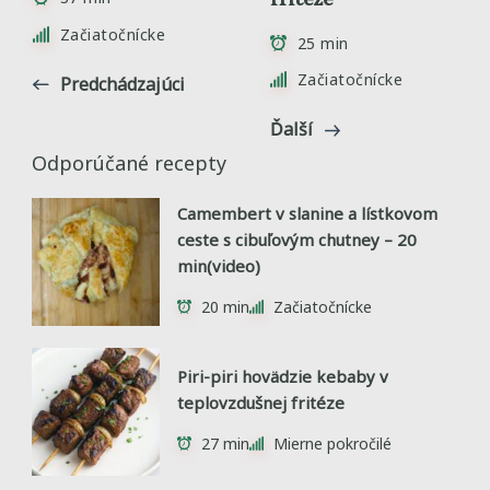
Začiatočnícke
25 min
Začiatočnícke
Predchádzajúci
Ďalší
Odporúčané recepty
Camembert v slanine a lístkovom
ceste s cibuľovým chutney – 20
min(video)
20 min
Začiatočnícke
Piri-piri hovädzie kebaby v
teplovzdušnej fritéze
27 min
Mierne pokročilé