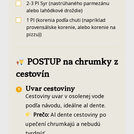
2-3
Pl
Syr
(nastrúhaného parmezánu
alebo lahôdkové droždie)
1
Pl
(korenia podľa chuti (napríklad
provensálske korenie, alebo korenie na
pizzu))
POSTUP na chrumky z
cestovín
Uvar cestoviny
Cestoviny uvar v osolenej vode
podľa návodu, ideálne al dente.
Prečo:
Al dente cestoviny po
upečení chrumkajú a nebudú
tvrdnúť.