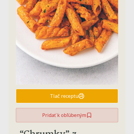
Tlač receptu
Pridať k obľúbeným
“Chrumky” z