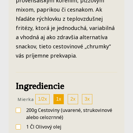
provensálskym korením, pizzovým
mixom, paprikou či cesnakom. Ak
hľadáte rýchlovku z teplovzdušnej
fritézy, ktorá je jednoduchá, variabilná
a vhodná aj ako zdravšia alternatíva
snackov, tieto cestovinové „chrumky“
vás príjemne prekvapia.
Ingrediencie
Mierka
1/2x
1x
2x
3x
200g
Cestoviny
(uvarené, strukovinové
alebo celozrnné)
1
Čl
Olivový olej