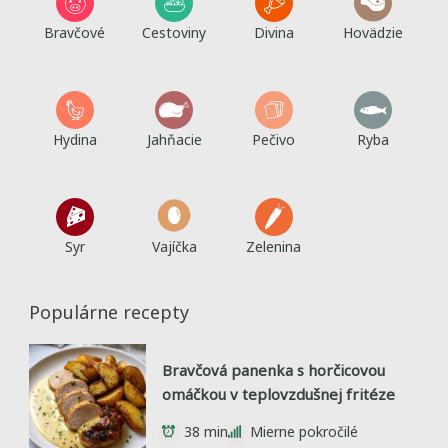
Bravčové
Cestoviny
Divina
Hovädzie
Hydina
Jahňacie
Pečivo
Ryba
Syr
Vajíčka
Zelenina
Populárne recepty
Bravčová panenka s horčicovou
omáčkou v teplovzdušnej fritéze
38 min
Mierne pokročilé