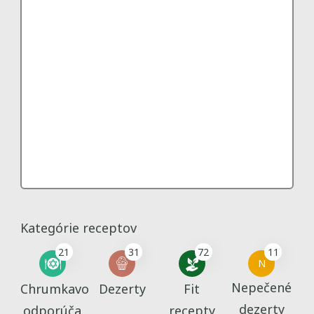
Kategórie receptov
21
31
72
11
N
Nepečené
Chrumkavo
Dezerty
Fit
dezerty
odporúča
recepty