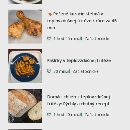
Pečené kuracie stehná v
teplovzdušnej fritéze / rúre za 45
min
1 hod 25 min
Začiatočnícke
Fašírky v teplovzdušnej fritéze
30 min
Začiatočnícke
Domáci chlieb z teplovzdušnej
fritézy: Rýchly a chutný recept
1 hod 40 min
Začiatočnícke