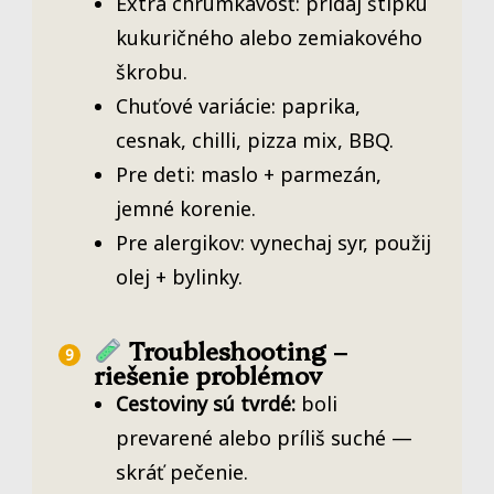
Extra chrumkavosť: pridaj štipku
kukuričného alebo zemiakového
škrobu.
Chuťové variácie: paprika,
cesnak, chilli, pizza mix, BBQ.
Pre deti: maslo + parmezán,
jemné korenie.
Pre alergikov: vynechaj syr, použij
olej + bylinky.
Troubleshooting –
riešenie problémov
Cestoviny sú tvrdé:
boli
prevarené alebo príliš suché —
skráť pečenie.