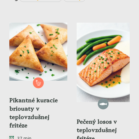
Pikantné kuracie
briouaty v
teplovzdušnej
Pečený losos v
fritéze
teplovzdušnej
fritéze
37 min