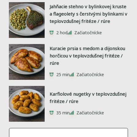
Jahňacie stehno v bylinkovej kruste
a flageolety s čerstvými bylinkami v
teplovzdušnej fritéze / rúre
2 hod
Začiatočnícke
Kuracie prsia s medom a dijonskou
horčicou v teplovzdušnej fritéze /
rúre
25 min
Začiatočnícke
Karfiolové nugetky v teplovzdušnej
fritéze / rúre
35 min
Začiatočnícke