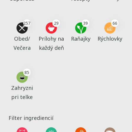
257
29
39
66
Obed/
Prílohy na
Raňajky
Rýchlovky
Večera
každý deň
85
Zahryzni
pri telke
Filter ingrediencií