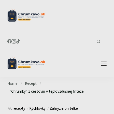
Recepty do
Chrumkavé recepty do
teplovzdušnej fritézy
teplovzdušnej
fritézy
Recepty do
Chrumkavé recepty do
teplovzdušnej fritézy
teplovzdušnej
Home
Recept
fritézy
“Chrumky” z cestovín v teplovzdušnej fritéze
Fit recepty
Rýchlovky
Zahryzni pri telke