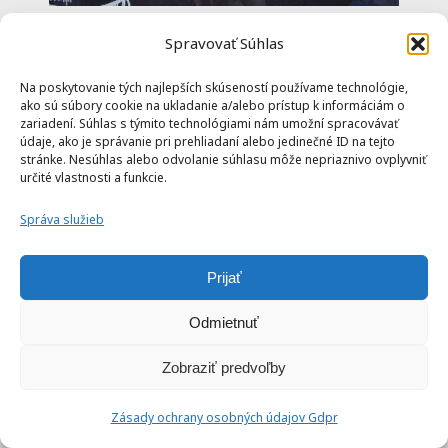
Spravovať Súhlas
Camembert zapekaný s cesnakom medom
a cherry paradajkami
Na poskytovanie tých najlepších skúseností používame technológie,
ako sú súbory cookie na ukladanie a/alebo prístup k informáciám o
zariadení. Súhlas s týmito technológiami nám umožní spracovávať
údaje, ako je správanie pri prehliadaní alebo jedinečné ID na tejto
stránke. Nesúhlas alebo odvolanie súhlasu môže nepriaznivo ovplyvniť
určité vlastnosti a funkcie.
Správa služieb
30 min
Prijať
Odmietnuť
Zobraziť predvoľby
Zásady ochrany osobných údajov Gdpr
Začiatočnícke