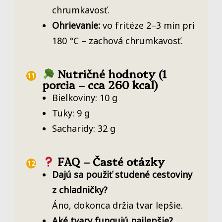
chrumkavosť.
Ohrievanie:
vo fritéze 2–3 min pri
180 °C – zachová chrumkavosť.
Nutričné hodnoty (1
porcia – cca 260 kcal)
Bielkoviny: 10 g
Tuky: 9 g
Sacharidy: 32 g
FAQ – Časté otázky
Dajú sa použiť studené cestoviny
z chladničky?
Áno, dokonca držia tvar lepšie.
Aké tvary fungujú najlepšie?