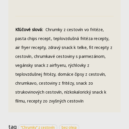
Kľúčové slová:
Chrumky z cestovín vo fritéze,
pasta chips recept, teplovzdušná fritéza recepty,
air fryer recepty, zdravý snack k telke, fit recepty z
cestovín, chrumkavé cestoviny s parmezánom,
vegánsky snack z airfryeru, rýchlovky z
teplovzdušnej fritézy, domáce čipsy z cestovín,
chrumkavo, cestoviny z fritézy, snack zo
strukovinových cestovín, nízkokalorický snack k
filmu, recepty zo zvyšných cestovín
tag
“Chrumky” z cestovín
bez oleja