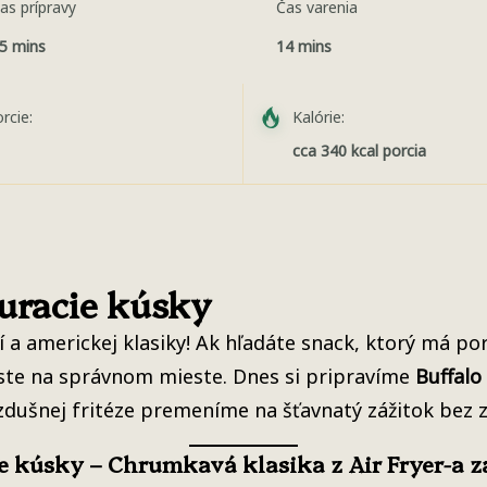
as prípravy
Čas varenia
5 mins
14 mins
rcie:
Kalórie:
cca 340 kcal porcia
kuracie kúsky
tí a americkej klasiky! Ak hľadáte snack, ktorý má 
ste na správnom mieste. Dnes si pripravíme
Buffalo
zdušnej fritéze premeníme na šťavnatý zážitok bez zb
e kúsky – Chrumkavá klasika z Air Fryer-a z