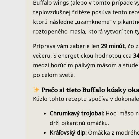
Buffalo wings (alebo v tomto prípade 
teplovzdušnej fritéze posúva tento rec
ktorú následne „uzamkneme“ v pikantne
roztopeného masla, ktorá vytvorí ten ty
Príprava vám zaberie len
29 minút
, čo 
večeru. S energetickou hodnotou cca
34
medzi horúcim pálivým mäsom a studený
po celom svete.
Prečo si tieto Buffalo kúsky ok
Kúzlo tohto receptu spočíva v dokonalej
Chrumkavý trojobal:
Hoci mäso ne
drží pikantnú omáčku.
Kráľovský dip:
Omáčka z modrého s