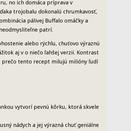
ru, no ich domáca príprava v
aka trojobalu dokonalú chrumkavosť,
ombinácia pálivej Buffalo omáčky a
neodmysliteľne patrí.
ohostenie alebo rýchlu, chuťovo výraznú
tok aj v o niečo ľahšej verzii. Kontrast
rečo tento recept milujú milióny ľudí
nkou vytvorí pevnú kôrku, ktorá skvele
sný nádych a jej výrazná chuť geniálne