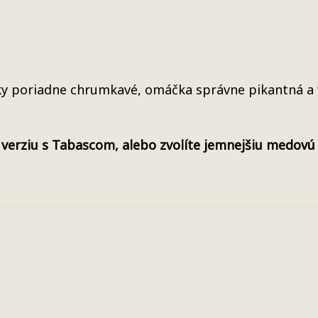
ky poriadne chrumkavé, omáčka správne pikantná a 
vú verziu s Tabascom, alebo zvolíte jemnejšiu medov