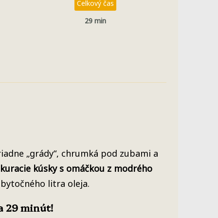
Celkový čas
29 min
poriadne „grády“, chrumká pod zubami a
 kuracie kúsky s omáčkou z modrého
ytočného litra oleja.
a 29 minút!