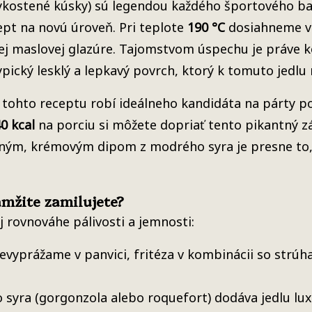
vykostené kúsky) sú legendou každého športového ba
ept na novú úroveň. Pri teplote
190 °C
dosiahneme vď
j maslovej glazúre. Tajomstvom úspechu je práve k
pický lesklý a lepkavý povrch, ktorý k tomuto jedlu 
z tohto receptu robí ideálneho kandidáta na párty p
0 kcal
na porciu si môžete dopriať tento pikantný záži
m, krémovým dipom z modrého syra je presne to, p
amžite zamilujete?
 rovnováhe pálivosti a jemnosti:
vyprážame v panvici, fritéza v kombinácii so strúha
yra (gorgonzola alebo roquefort) dodáva jedlu luxu