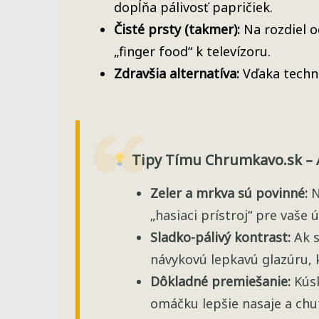
dopĺňa pálivosť papričiek.
Čisté prsty (takmer):
Na rozdiel od
„finger food“ k televízoru.
Zdravšia alternatíva:
Vďaka techno
Tipy Tímu Chrumkavo.sk – A
Zeler a mrkva sú povinné:
N
„hasiaci prístroj“ pre vaše
Sladko-pálivý kontrast:
Ak s
návykovú lepkavú glazúru, k
Dôkladné premiešanie:
Kúsk
omáčku lepšie nasaje a chu