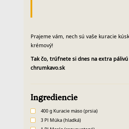
Prajeme vám, nech sú vaše kuracie kús
krémový!
Tak čo, trúfnete si dnes na extra páli
chrumkavo.sk
Ingrediencie
400
g
Kuracie mäso
(prsia)
3
Pl
Múka
(hladká)