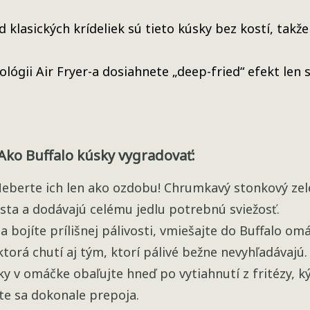
 klasických krídeliek sú tieto kúsky bez kostí, takže
lógii Air Fryer-a dosiahnete „deep-fried“ efekt len
ko Buffalo kúsky vygradovať:
eberte ich len ako ozdobu! Chrumkavý stonkový zel
 ústa a dodávajú celému jedlu potrebnú sviežosť.
a bojíte prílišnej pálivosti, vmiešajte do Buffalo om
torá chutí aj tým, ktorí pálivé bežne nevyhľadávajú.
y v omáčke obaľujte hneď po vytiahnutí z fritézy, k
te sa dokonale prepoja.