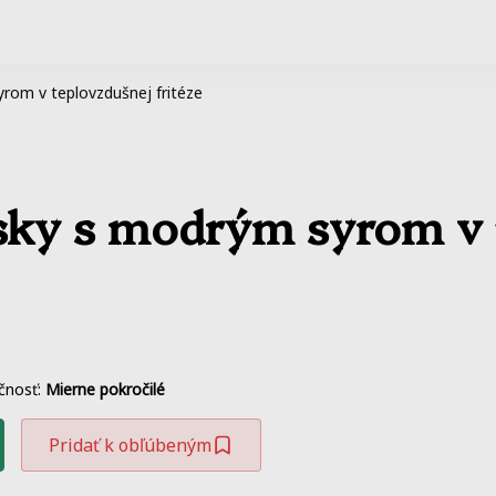
yrom v teplovzdušnej fritéze
úsky s modrým syrom v 
čnosť:
Mierne pokročilé
Pridať k obľúbeným