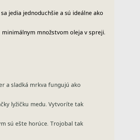
 sa jedia jednoduchšie a sú ideálne ako
 s minimálnym množstvom oleja v spreji.
er a sladká mrkva fungujú ako
áčky lyžičku medu. Vytvoríte tak
ým sú ešte horúce. Trojobal tak