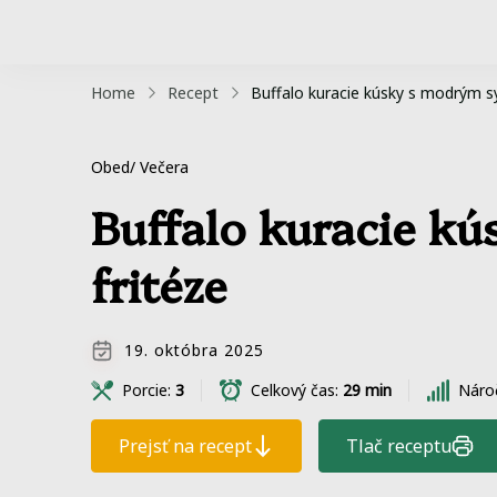
Home
Recept
Buffalo kuracie kúsky s modrým s
Obed/ Večera
Buffalo kuracie k
fritéze
19. októbra 2025
Porcie:
3
Celkový čas:
29 min
Náro
Prejsť na recept
Tlač receptu