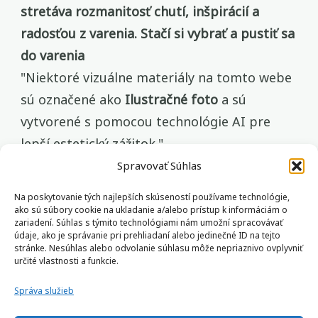
stretáva rozmanitosť chutí, inšpirácií a
radosťou z varenia. Stačí si vybrať a pustiť sa
do varenia
"Niektoré vizuálne materiály na tomto webe
sú označené ako
Ilustračné foto
a sú
vytvorené s pomocou technológie AI pre
lepší estetický zážitok."
Spravovať Súhlas
Na poskytovanie tých najlepších skúseností používame technológie,
ako sú súbory cookie na ukladanie a/alebo prístup k informáciám o
zariadení. Súhlas s týmito technológiami nám umožní spracovávať
údaje, ako je správanie pri prehliadaní alebo jedinečné ID na tejto
© Copyright 2025 chrumkavo.sk
Tasteful Recipe |
stránke. Nesúhlas alebo odvolanie súhlasu môže nepriaznivo ovplyvniť
Developed By
WP Delicious
. Powered by
WordPress
.
určité vlastnosti a funkcie.
Zásady ochrany osobných údajov Gdpr
Správa služieb