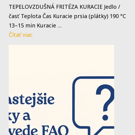
pečenia
TEPELOVZDUŠNÁ FRITÉZA KURACIE Jedlo /
v
časť Teplota Čas Kuracie prsia (plátky) 190 °C
teplovzdušnej
13–15 min Kuracie …
fritézy
Čítať viac