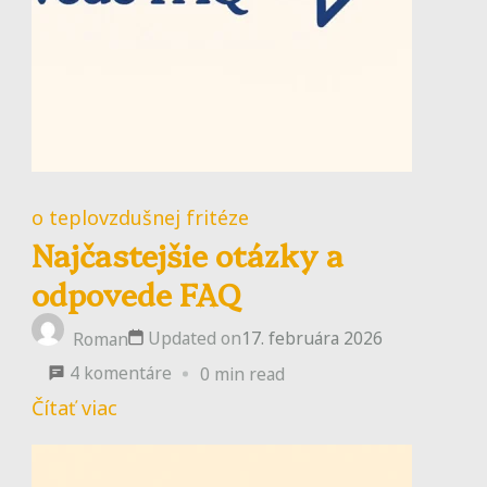
o teplovzdušnej fritéze
Najčastejšie otázky a
odpovede FAQ
Updated on
17. februára 2026
Roman
na
4 komentáre
0 min read
Najčastejšie
Čítať viac
otázky
a