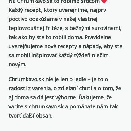
Na Chrumkavo.sk to robíme srdcom
.
Každý recept, ktorý uverejníme, najprv
poctivo odskúšame v našej vlastnej
teplovzdušnej fritéze, s bežnými surovinami,
tak ako by ste to robili doma. Pravidelne
uverejňujeme nové recepty a nápady, aby ste
sa mohli inšpirovať každý týždeň
niečim
novým.
Chrumkavo.sk nie je len o jedle – je to o
radosti z varenia, o zdieľaní chutí a o tom, že
aj doma sa dá jesť výborne. Ďakujeme, že
varíte s chrumkavo.sk
a pomáhate nám tak
tvorť ďalší obsah.