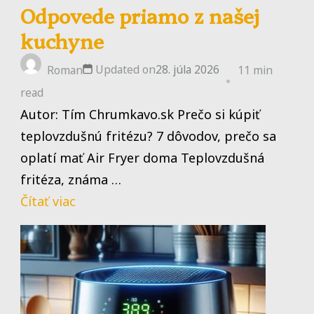
Odpovede priamo z našej
kuchyne
Updated on
28. júla 2026
Roman
11 min
read
Autor: Tím Chrumkavo.sk Prečo si kúpiť
teplovzdušnú fritézu? 7 dôvodov, prečo sa
oplatí mať Air Fryer doma Teplovzdušná
fritéza, známa …
Čítať viac