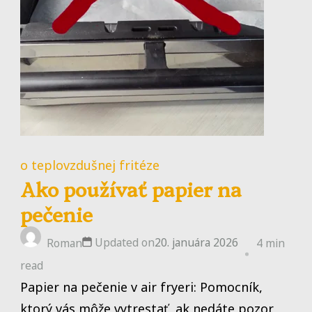
o teplovzdušnej fritéze
Ako používať papier na
pečenie
Updated on
20. januára 2026
Roman
4 min
read
Papier na pečenie v air fryeri: Pomocník,
ktorý vás môže vytrestať, ak nedáte pozor