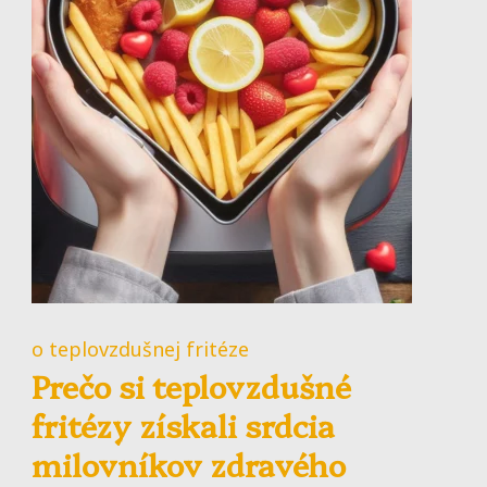
o teplovzdušnej fritéze
Prečo si teplovzdušné
fritézy získali srdcia
milovníkov zdravého