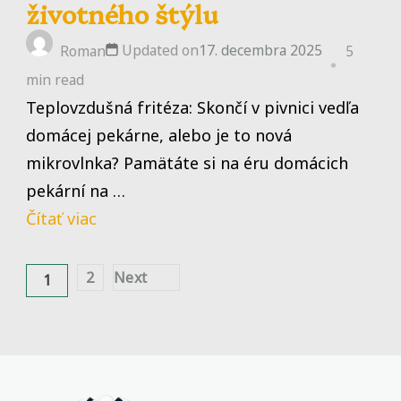
životného štýlu
Updated on
17. decembra 2025
Roman
5
min read
Teplovzdušná fritéza: Skončí v pivnici vedľa
domácej pekárne, alebo je to nová
mikrovlnka? Pamätáte si na éru domácich
pekární na …
Čítať viac
Stránkovanie
2
Next
1
Page
Page
príspevkov