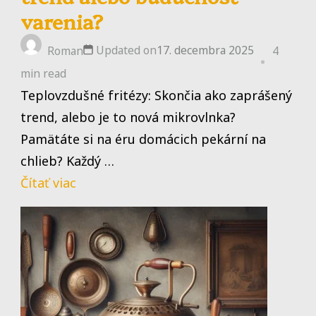
varenia?
Updated on
17. decembra 2025
Roman
4
min read
Teplovzdušné fritézy: Skončia ako zaprášený
trend, alebo je to nová mikrovlnka?
Pamätáte si na éru domácich pekární na
chlieb? Každý …
Čítať viac