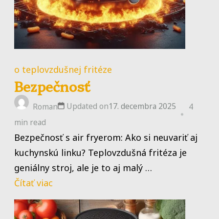
o teplovzdušnej fritéze
Bezpečnosť
Updated on
17. decembra 2025
Roman
4
min read
Bezpečnosť s air fryerom: Ako si neuvariť aj
kuchynskú linku? Teplovzdušná fritéza je
geniálny stroj, ale je to aj malý …
Čítať viac