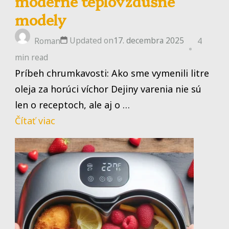
moderné teplovzdušné
modely
Updated on
17. decembra 2025
Roman
4
min read
Príbeh chrumkavosti: Ako sme vymenili litre
oleja za horúci víchor Dejiny varenia nie sú
len o receptoch, ale aj o …
Čítať viac