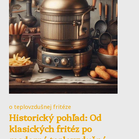
o teplovzdušnej fritéze
Historický pohľad: Od
klasických fritéz po