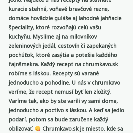
kuracie stehná, voňavé bravčové rezne,
domáce hovädzie guláše aj lahodné jahňacie
špeciality, ktoré rozvoňajú celú vašu
kuchyňu. Myslíme aj na milovníkov
zeleninových jedál, cestovín či zapekaných
pochúťok, ktoré zasýtia a potešia každého
fajnšmekra. Každý recept na chrumkavo.sk
robíme s láskou. Recepty sú varané
jednoducho a pohodlne. U nás v chrumkavo
veríme, že recept nemusí byť len zložitý.
Varíme tak, ako by ste varili vy sami doma,
jednoducho a poctivo s láskou. A keď sa jedlo
podarí, potom sa bude zaručene každý
oblizovať.
Chrumkavo.sk je miesto, kde sa