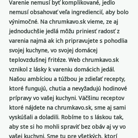
Varenie nemusí byť komplikované, jedlo
nemusí obsahovať veľa ingrediencií, aby bolo
výnimočné. Na chrumkavo.sk vieme, ze aj
jednoduchšie jedlá môžu priniesť radosť z
varenia najmä ak ich pripravujete s pohodlia
svojej kuchyne, vo svojej domácej
teplovzdušnej fritéze. Web chrumkavo.sk
vznikol z lásky k vareniu domácich jedál.
Našou ambíciou a túžbou je zdieľať recepty,
ktoré fungujú, chutia a nevyžadujú hodinové
prípravy vo vašej kuchyni. Väčšinu receptov
ktoré nájdete na chrumkavo.sk, sme aj sami
vyskúšali a doladili. Robíme to s láskou tak,
aby ste si ho mohli spraviť bez obáv aj vy vo
vašej kuchyni. Sme tu pre všetkých, ktorí