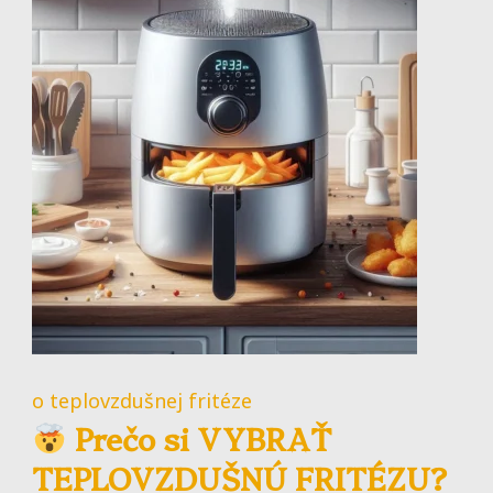
o teplovzdušnej fritéze
Prečo si VYBRAŤ
TEPLOVZDUŠNÚ FRITÉZU?