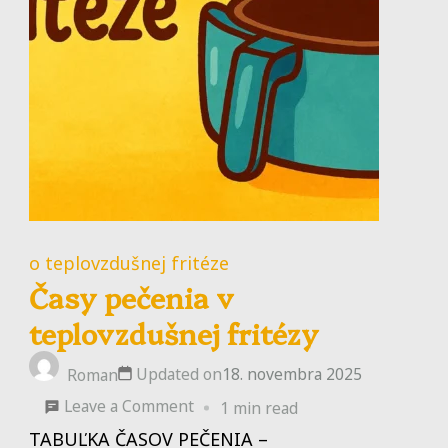
o teplovzdušnej fritéze
Časy pečenia v
teplovzdušnej fritézy
Updated on
18. novembra 2025
Roman
on
Leave a Comment
1 min read
Časy
TABUĽKA ČASOV PEČENIA –