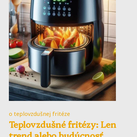
o teplovzdušnej fritéze
Teplovzdušné fritézy: Len
trend alebo budúcnosť