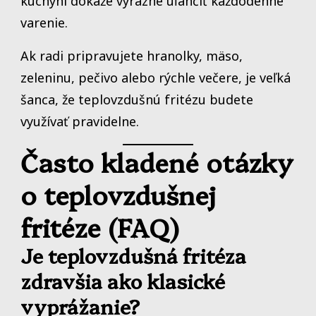
kuchyni dokáže výrazne uľahčiť každodenné
varenie.
Ak radi pripravujete hranolky, mäso,
zeleninu, pečivo alebo rýchle večere, je veľká
šanca, že teplovzdušnú fritézu budete
využívať pravidelne.
Často kladené otázky
o teplovzdušnej
fritéze (FAQ)
Je teplovzdušná fritéza
zdravšia ako klasické
vyprážanie?