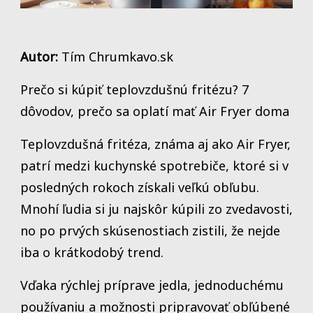
Autor:
Tím Chrumkavo.sk
Prečo si kúpiť teplovzdušnú fritézu? 7
dôvodov, prečo sa oplatí mať Air Fryer doma
Teplovzdušná fritéza, známa aj ako Air Fryer,
patrí medzi kuchynské spotrebiče, ktoré si v
posledných rokoch získali veľkú obľubu.
Mnohí ľudia si ju najskôr kúpili zo zvedavosti,
no po prvých skúsenostiach zistili, že nejde
iba o krátkodobý trend.
Vďaka rýchlej príprave jedla, jednoduchému
používaniu a možnosti pripravovať obľúbené