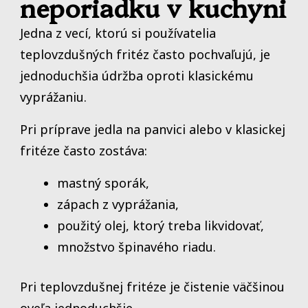
neporiadku v kuchyni
Jedna z vecí, ktorú si používatelia
teplovzdušných fritéz často pochvaľujú, je
jednoduchšia údržba oproti klasickému
vyprážaniu.
Pri príprave jedla na panvici alebo v klasickej
fritéze často zostáva:
mastný sporák,
zápach z vyprážania,
použitý olej, ktorý treba likvidovať,
množstvo špinavého riadu.
Pri teplovzdušnej fritéze je čistenie väčšinou
oveľa jednoduchšie.