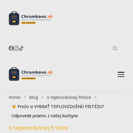
Recepty do
Chrumkavé recepty do
teplovzdušnej fritézy
teplovzdušnej
fritézy
Recepty do
Chrumkavé recepty do
teplovzdušnej fritézy
teplovzdušnej
Home
Blog
o teplovzdušnej fritéze
fritézy
Prečo si VYBRAŤ TEPLOVZDUŠNÚ FRITÉZU?
Odpovede priamo z našej kuchyne
o teplovzdušnej fritéze