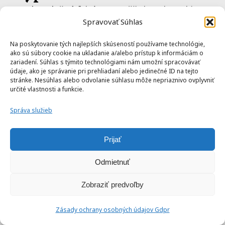
Teplovzdušná fritéza umožňuje pripraviť
Spravovať Súhlas
jedlá s výrazne menším množstvom oleja ako
klasické vyprážanie. Stále však záleží na
Na poskytovanie tých najlepších skúseností používame technológie,
ako sú súbory cookie na ukladanie a/alebo prístup k informáciám o
použitých surovinách a celkovom jedálničku.
zariadení. Súhlas s týmito technológiami nám umožní spracovávať
údaje, ako je správanie pri prehliadaní alebo jedinečné ID na tejto
Dá sa v teplovzdušnej
stránke. Nesúhlas alebo odvolanie súhlasu môže nepriaznivo ovplyvniť
určité vlastnosti a funkcie.
fritéze piecť?
Správa služieb
Áno. Môžete v nej pripraviť napríklad
muffiny, menšie koláče, pečivo alebo
Prijať
zapekané jedlá.
Odmietnuť
Musí sa teplovzdušná
Zobraziť predvoľby
fritéza predhrievať?
Záleží od konkrétneho receptu a modelu.
Zásady ochrany osobných údajov Gdpr
Niektoré jedlá dosiahnu lepší výsledok po