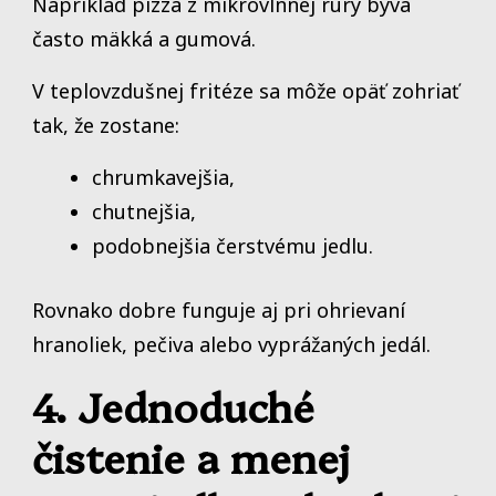
Napríklad pizza z mikrovlnnej rúry býva
často mäkká a gumová.
V teplovzdušnej fritéze sa môže opäť zohriať
tak, že zostane:
chrumkavejšia,
chutnejšia,
podobnejšia čerstvému jedlu.
Rovnako dobre funguje aj pri ohrievaní
hranoliek, pečiva alebo vyprážaných jedál.
4. Jednoduché
čistenie a menej