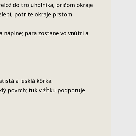
relož do trojuholníka, pričom okraje
nelepí, potrite okraje prstom
 a náplne; para zostane vo vnútri a
.
tistá a lesklá kôrka.
klý povrch; tuk v žĺtku podporuje