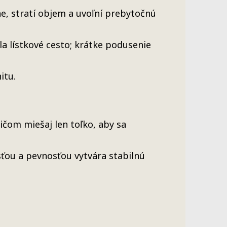
, stratí objem a uvoľní prebytočnú
a lístkové cesto; krátke podusenie
itu.
čom miešaj len toľko, aby sa
osťou a pevnosťou vytvára stabilnú