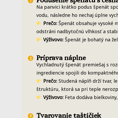
Na panvici krátko podus špenát sp
vodu, následne ho nechaj úplne vyc
Prečo:
Špenát obsahuje vysoké mno
odstráni nadbytočnú vlhkosť a stabi
Výživovo:
Špenát je bohatý na žel
Príprava náplne
Vychladnutý špenát premiešaj s roz
ingrediencie spojili do kompaktného
Prečo:
Studená náplň drží tvar, le
štruktúru, ktorá sa pri teple neroz
Výživovo:
Feta dodáva bielkoviny, 
Tvarovanie taštičiek