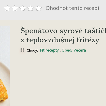
Ohodnoť tento recept
Špenátovo syrové taštič
z teplovzdušnej fritézy
,
Fit recepty
Obed/ Večera
Chody: