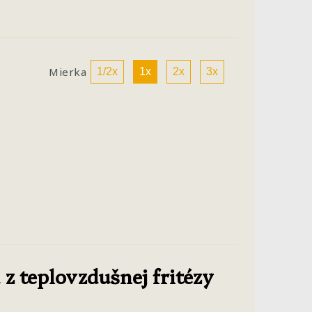
Mierka
1/2x
1x
2x
3x
z teplovzdušnej fritézy