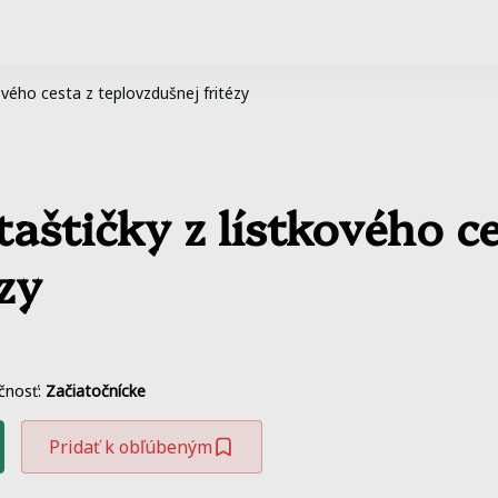
ového cesta z teplovzdušnej fritézy
aštičky z lístkového ce
zy
čnosť:
Začiatočnícke
Pridať k obľúbeným