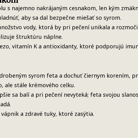
olu s najemno nakrájaným cesnakom, len kým zmäkne
hladnúť, aby sa dal bezpečne miešať so syrom.
žstvo vody, ktorá by pri pečení unikala a rozmočil
lizuje štruktúru náplne.
ezo, vitamín K a antioxidanty, ktoré podporujú imun
drobeným syrom feta a dochuť čiernym korením, pri
, ale stále krémového celku.
pšie sa balí a pri pečení nevyteká; feta svojou slan
padá.
vápnik a zdravé tuky, ktoré zasýtia.