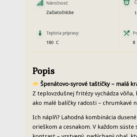
Č
Náročnosť:
Začiatočnícke
1
Teplota prípravy:
Po
180 C
8
Popis
Špenátovo-syrové taštičky – malá krá
Z teplovzdušnej fritézy vychádza vôňa,
ako malé balíčky radosti – chrumkavé n
Ich náplň? Lahodná kombinácia dusen
orieškom a cesnakom. V každom súste sa
kontrast – vrstvený, nadýchaný obal, kt