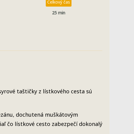
Celkový čas
25 min
yrové taštičky z lístkového cesta sú
mezánu, dochutená muškátovým
aľ čo lístkové cesto zabezpečí dokonalý