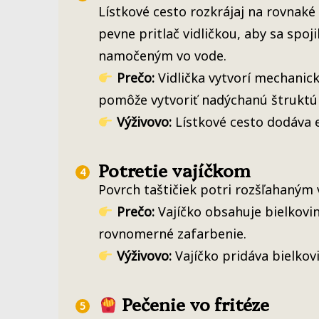
Lístkové cesto rozkrájaj na rovnaké
pevne pritlač vidličkou, aby sa spoji
namočeným vo vode.
Prečo:
Vidlička vytvorí mechanický
pomôže vytvoriť nadýchanú štruktú
Výživovo:
Lístkové cesto dodáva 
Potretie vajíčkom
Povrch taštičiek potri rozšľahaným v
Prečo:
Vajíčko obsahuje bielkoviny
rovnomerné zafarbenie.
Výživovo:
Vajíčko pridáva bielkovi
Pečenie vo fritéze