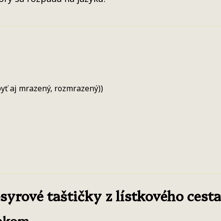
yť aj mrazený, rozmrazený))
rové taštičky z lístkového cesta 
nakom