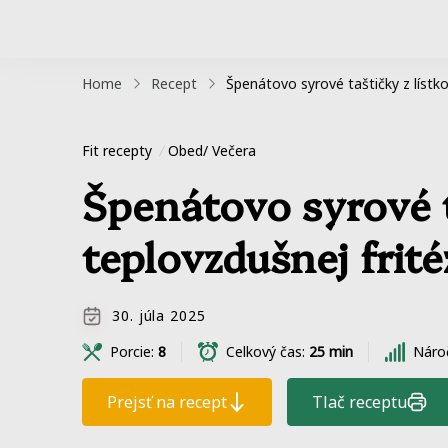
Home
Recept
Špenátovo syrové taštičky z lístk
Fit recepty
Obed/ Večera
Špenátovo syrové t
teplovzdušnej frité
30. júla 2025
Porcie:
8
Celkový čas:
25 min
Náro
Prejsť na recept
Tlač receptu