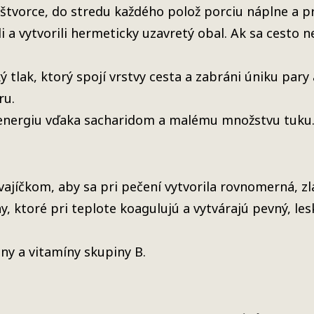
 štvorce, do stredu každého polož porciu náplne a p
li a vytvorili hermeticky uzavretý obal. Ak sa cesto 
 tlak, ktorý spojí vrstvy cesta a zabráni úniku pary
ru.
energiu vďaka sacharidom a malému množstvu tuku
ajíčkom, aby sa pri pečení vytvorila rovnomerná, zla
, ktoré pri teplote koagulujú a vytvárajú pevný, les
ny a vitamíny skupiny B.