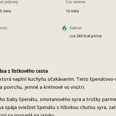
as prípravy
Čas varenia
5 mins
10 mins
rcie:
Kalórie:
cca 260 kcal porcia
sa z lístkového cesta
 ktorá naplní kuchyňu očakávaním. Tieto špenátovo-s
a povrchu, jemné a krémové vo vnútri.
ého baby špenátu, smotanového syra a trošky par
 spája sviežosť špenátu s hlbokou chuťou syra, zati
orý sa rozpadá na jazyku.