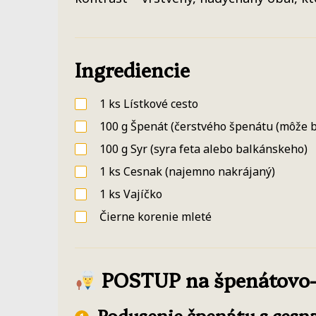
Ingrediencie
1
ks
Lístkové cesto
100
g
Špenát
(čerstvého špenátu (môže b
100
g
Syr
(syra feta alebo balkánskeho)
1
ks
Cesnak
(najemno nakrájaný)
1
ks
Vajíčko
Čierne korenie mleté
POSTUP na špenátovo-sy
Podusenie špenátu s ces