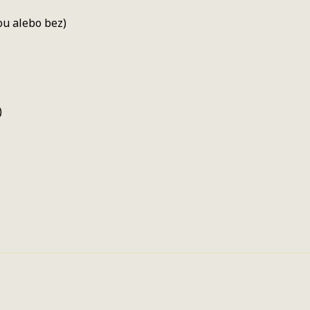
žou alebo bez)
)