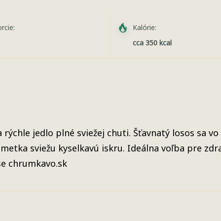
rcie:
Kalórie:
cca 350 kcal
ýchle jedlo plné sviežej chuti. Šťavnatý losos sa vo 
etka sviežu kyselkavú iskru. Ideálna voľba pre zdra
aše chrumkavo.sk