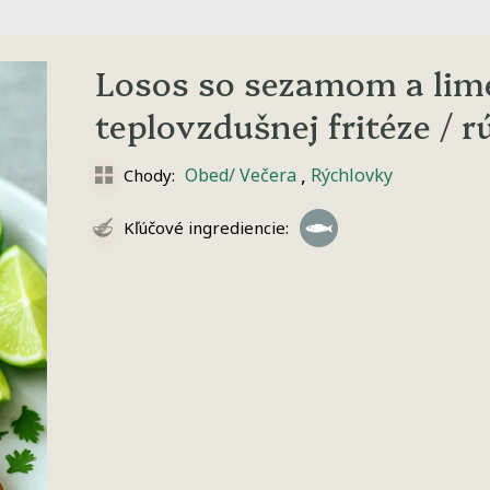
Losos so sezamom a lim
teplovzdušnej fritéze / r
,
Obed/ Večera
Rýchlovky
Chody:
Kľúčové ingrediencie: