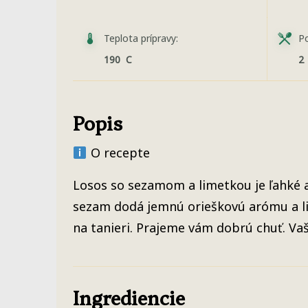
Teplota prípravy:
Po
190 C
2
Popis
O recepte
Losos so sezamom a limetkou je ľahké a r
sezam dodá jemnú orieškovú arómu a lim
na tanieri. Prajeme vám dobrú chuť. V
Ingrediencie