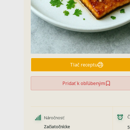
Tlač receptu
Pridať k obľúbeným
Č
Náročnosť:
Začiatočnícke
5