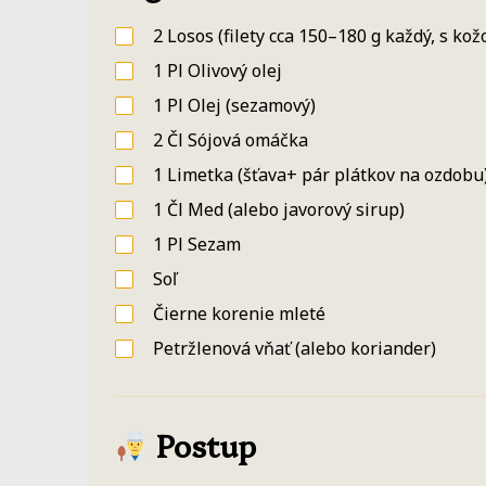
2
Losos
(filety cca 150–180 g každý, s ko
1
Pl
Olivový olej
1
Pl
Olej
(sezamový)
2
Čl
Sójová omáčka
1
Limetka
(šťava+ pár plátkov na ozdobu
1
Čl
Med
(alebo javorový sirup)
1
Pl
Sezam
Soľ
Čierne korenie mleté
Petržlenová vňať
(alebo koriander)
Postup