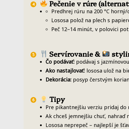
Pečenie v rúre (alternat
Predhrej rúru na 200 °C horný/d
Lososa polož na plech s papie
Peč 12–14 minút, v polovici po
Servírovanie &
styli
Čo podávať:
podávaj s jazmínovou
Ako nastajlovať:
lososa ulož na bie
Dekorácia:
posyp čerstvým koria
Tipy
Pre pikantnejšiu verziu pridaj do 
Ak chceš jemnejšiu chuť, nahraď
Lososa neprepeč – najlepší je šťa