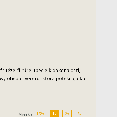
fritéze či rúre upečie k dokonalosti,
vý obed či večeru, ktorá poteší aj oko
Mierka
1/2x
1x
2x
3x