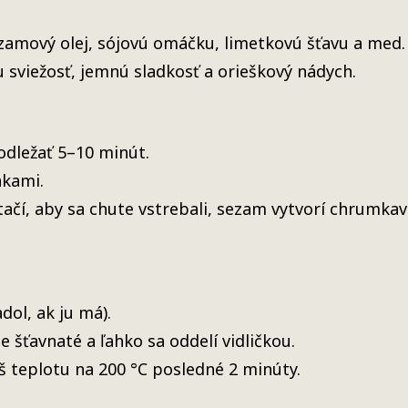
sezamový olej, sójovú omáčku, limetkovú šťavu a med.
sviežosť, jemnú sladkosť a orieškový nádych.
odležať 5–10 minút.
kami.
ačí, aby sa chute vstrebali, sezam vytvorí chrumkav
dol, ak ju má).
 šťavnaté a ľahko sa oddelí vidličkou.
 teplotu na 200 °C posledné 2 minúty.