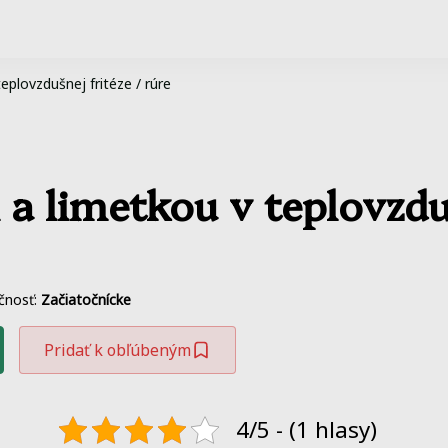
plovzdušnej fritéze / rúre
 limetkou v teplovzdušn
čnosť:
Začiatočnícke
Pridať k obľúbeným
4/5 - (1 hlasy)