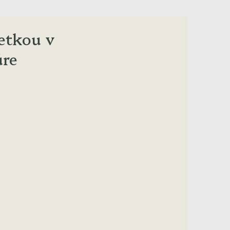
etkou v
úre