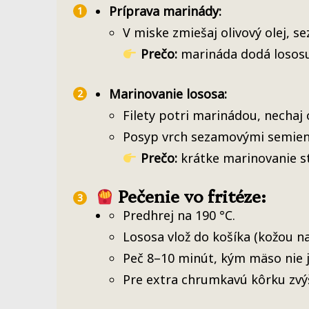
Príprava marinády:
V miske zmiešaj olivový olej, 
Prečo:
marináda dodá lososu 
Marinovanie lososa:
Filety potri marinádou, nechaj 
Posyp vrch sezamovými semien
Prečo:
krátke marinovanie st
Pečenie vo fritéze:
Predhrej na 190 °C.
Lososa vlož do košíka (kožou na
Peč 8–10 minút, kým mäso nie je
Pre extra chrumkavú kôrku zvýš