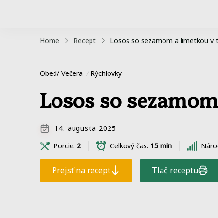
Home
Recept
Losos so sezamom a limetkou v te
Obed/ Večera
Rýchlovky
Losos so sezamom a
14. augusta 2025
Porcie:
2
Celkový čas:
15 min
Náro
Prejsť na recept
Tlač receptu