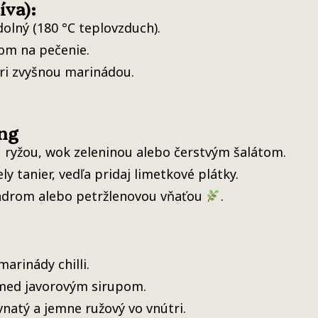
íva):
olný (180 °C teplovzduch).
rom na pečenie.
tri zvyšnou marinádou.
ng
 ryžou, wok zeleninou alebo čerstvým šalátom.
ly tanier, vedľa pridaj limetkové plátky.
ndrom alebo petržlenovou vňaťou
.
marinády chilli.
 med javorovým sirupom.
vnatý a jemne ružový vo vnútri.