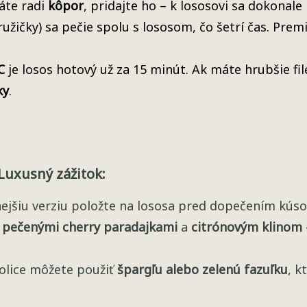
áte radi
kôpor
, pridajte ho – k lososovi sa dokonale 
užičky) sa pečie spolu s lososom, čo šetrí čas. Premi
.
C
je losos hotový už za 15 minút. Ak máte hrubšie fil
ky
.
uxusný zážitok:
ejšiu verziu položte na lososa pred dopečením kús
s
pečenými cherry paradajkami
a
citrónovým klinom
lice môžete použiť
špargľu alebo zelenú fazuľku
, k