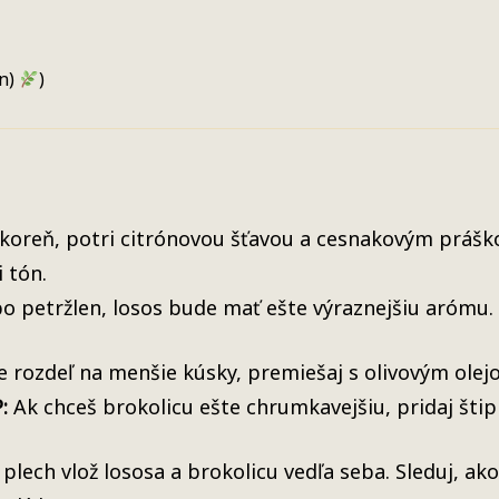
en)
)
okoreň, potri citrónovou šťavou a cesnakovým prášk
i tón.
o petržlen, losos bude mať ešte výraznejšiu arómu.
e rozdeľ na menšie kúsky, premiešaj s olivovým olej
:
Ak chceš brokolicu ešte chrumkavejšiu, pridaj štip
 plech vlož lososa a brokolicu vedľa seba. Sleduj, ak