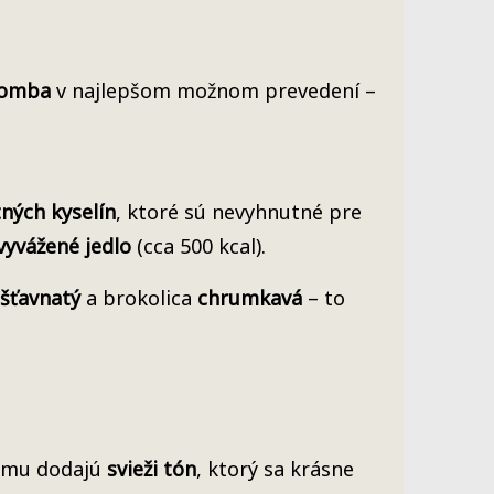
bomba
v najlepšom možnom prevedení –
ných kyselín
, ktoré sú nevyhnutné pre
vyvážené jedlo
(cca 500 kcal).
šťavnatý
a brokolica
chrumkavá
– to
k mu dodajú
svieži tón
, ktorý sa krásne