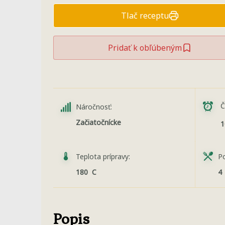
Tlač receptu
Pridať k obľúbeným
Č
Náročnosť:
Začiatočnícke
1
Teplota prípravy:
Po
180 C
4
Popis