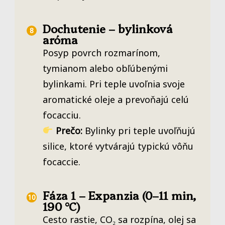
Dochutenie – bylinková
aróma
Posyp povrch rozmarínom,
tymianom alebo obľúbenými
bylinkami. Pri teple uvoľnia svoje
aromatické oleje a prevoňajú celú
focacciu.
Prečo:
Bylinky pri teple uvoľňujú
silice, ktoré vytvárajú typickú vôňu
focaccie.
Fáza 1 – Expanzia (0–11 min,
190 °C)
Cesto rastie, CO₂ sa rozpína, olej sa