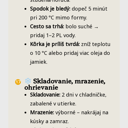
Spodok je bledý:
dopeč 5 minút
pri 200 °C mimo formy.
Cesto sa trhá:
bolo suché →
pridaj 1–2 PL vody.
Kôrka je príliš tvrdá:
zníž teplotu
o 10 °C alebo pridaj viac oleja do
jamiek.
Skladovanie, mrazenie,
ohrievanie
Skladovanie:
2 dni v chladničke,
zabalené v utierke.
Mrazenie:
výborné – nakrájaj na
kúsky a zamraz.