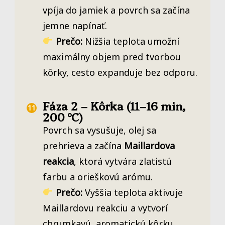
vpíja do jamiek a povrch sa začína
jemne napínať.
Prečo:
Nižšia teplota umožní
maximálny objem pred tvorbou
kôrky, cesto expanduje bez odporu.
Fáza 2 – Kôrka (11–16 min,
200 °C)
Povrch sa vysušuje, olej sa
prehrieva a začína
Maillardova
reakcia
, ktorá vytvára zlatistú
farbu a orieškovú arómu.
Prečo:
Vyššia teplota aktivuje
Maillardovu reakciu a vytvorí
chrumkavú, aromatickú kôrku.