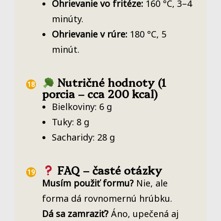
Ohrievanie vo fritéze:
160 °C, 3–4
minúty.
Ohrievanie v rúre:
180 °C, 5
minút.
Nutričné hodnoty (1
porcia – cca 200 kcal)
Bielkoviny: 6 g
Tuky: 8 g
Sacharidy: 28 g
FAQ – časté otázky
Musím použiť formu?
Nie, ale
forma dá rovnomernú hrúbku.
Dá sa zamraziť?
Áno, upečená aj