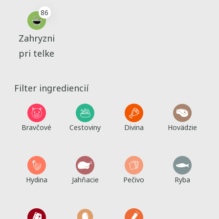
86
Zahryzni
pri telke
Filter ingrediencií
Bravčové
Cestoviny
Divina
Hovädzie
Hydina
Jahňacie
Pečivo
Ryba