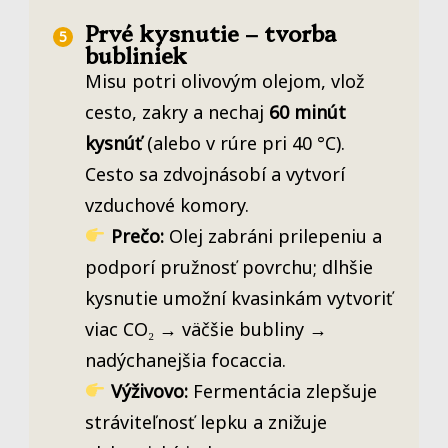
Prvé kysnutie – tvorba
bubliniek
Misu potri olivovým olejom, vlož
cesto, zakry a nechaj
60 minút
kysnúť
(alebo v rúre pri 40 °C).
Cesto sa zdvojnásobí a vytvorí
vzduchové komory.
Prečo:
Olej zabráni prilepeniu a
podporí pružnosť povrchu; dlhšie
kysnutie umožní kvasinkám vytvoriť
viac CO₂ → väčšie bubliny →
nadýchanejšia focaccia.
Výživovo:
Fermentácia zlepšuje
stráviteľnosť lepku a znižuje