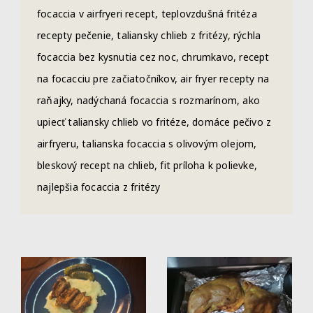
focaccia v airfryeri recept, teplovzdušná fritéza
recepty pečenie, taliansky chlieb z fritézy, rýchla
focaccia bez kysnutia cez noc, chrumkavo, recept
na focacciu pre začiatočníkov, air fryer recepty na
raňajky, nadýchaná focaccia s rozmarínom, ako
upiecť taliansky chlieb vo fritéze, domáce pečivo z
airfryeru, talianska focaccia s olivovým olejom,
bleskový recept na chlieb, fit príloha k polievke,
najlepšia focaccia z fritézy