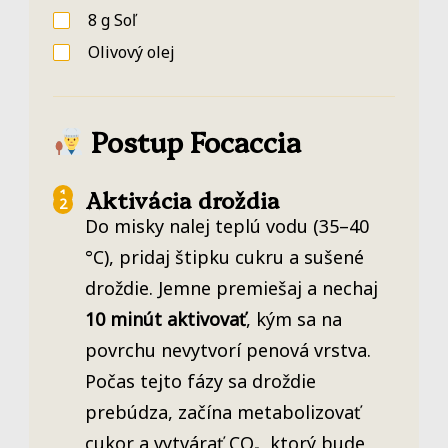
8
g
Soľ
Olivový olej
Postup Focaccia
Aktivácia droždia
Do misky nalej teplú vodu (35–40
°C), pridaj štipku cukru a sušené
droždie. Jemne premiešaj a nechaj
10 minút aktivovať
, kým sa na
povrchu nevytvorí penová vrstva.
Počas tejto fázy sa droždie
prebúdza, začína metabolizovať
cukor a vytvárať CO₂, ktorý bude