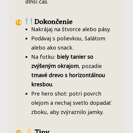
dlhší čas.
Dokončenie
Nakrájaj na štvorce alebo pásy.
Podávaj s polievkou, šalátom
alebo ako snack.
Na fotku:
biely tanier so
zvýšeným okrajom
, pozadie
tmavé drevo s horizontálnou
kresbou
.
Pre hero shot: potri povrch
olejom a nechaj svetlo dopadať
zboku, aby zvýraznilo jamky.
Tipy