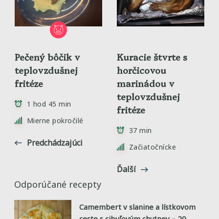
Pečený bôčik v
Kuracie štvrte s
teplovzdušnej
horčicovou
fritéze
marinádou v
teplovzdušnej
1 hod 45 min
fritéze
Mierne pokročilé
37 min
Predchádzajúci
Začiatočnícke
Ďalší
Odporúčané recepty
Camembert v slanine a lístkovom
ceste s cibuľovým chutney – 20