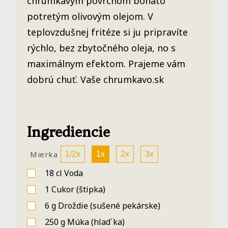
chrumkavým povrchom bohato
potretým olivovým olejom. V
teplovzdušnej fritéze si ju pripravíte
rýchlo, bez zbytočného oleja, no s
maximálnym efektom. Prajeme vám
dobrú chuť. Vaše chrumkavo.sk
Ingrediencie
Mierka
1/2x
1x
2x
3x
18
cl
Voda
1
Cukor
(štipka)
6
g
Droždie
(sušené pekárske)
250
g
Múka
(hlad´ka)