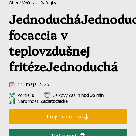
Obed/ Večera
Raňajky
JednoducháJednodu
focaccia v
teplovzdušnej
fritézeJednoduchá
11. mája 2025
Porcie:
6
Celkový čas:
1 hod 35 min
Náročnosť:
Začiatočnícke
Prejsť na recept