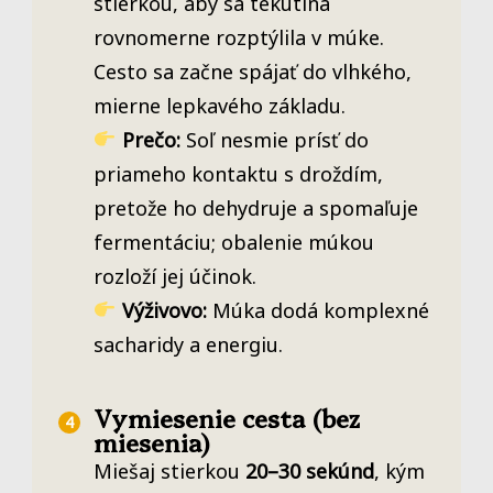
stierkou, aby sa tekutina
rovnomerne rozptýlila v múke.
Cesto sa začne spájať do vlhkého,
mierne lepkavého základu.
Prečo:
Soľ nesmie prísť do
priameho kontaktu s droždím,
pretože ho dehydruje a spomaľuje
fermentáciu; obalenie múkou
rozloží jej účinok.
Výživovo:
Múka dodá komplexné
sacharidy a energiu.
Vymiesenie cesta (bez
miesenia)
Miešaj stierkou
20–30 sekúnd
, kým