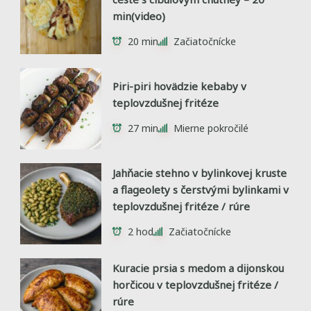
min(video)
20 min
Začiatočnícke
Piri-piri hovädzie kebaby v
teplovzdušnej fritéze
27 min
Mierne pokročilé
Jahňacie stehno v bylinkovej kruste
a flageolety s čerstvými bylinkami v
teplovzdušnej fritéze / rúre
2 hod
Začiatočnícke
Kuracie prsia s medom a dijonskou
horčicou v teplovzdušnej fritéze /
rúre