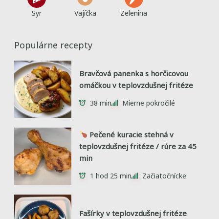
Syr
Vajíčka
Zelenina
Populárne recepty
Bravčová panenka s horčicovou
omáčkou v teplovzdušnej fritéze
38 min
Mierne pokročilé
Pečené kuracie stehná v
teplovzdušnej fritéze / rúre za 45
min
1 hod 25 min
Začiatočnícke
Fašírky v teplovzdušnej fritéze