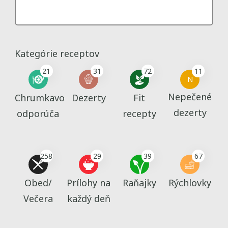
Kategórie receptov
21
31
72
11
N
Nepečené
Chrumkavo
Dezerty
Fit
dezerty
odporúča
recepty
258
29
39
67
Obed/
Prílohy na
Raňajky
Rýchlovky
Večera
každý deň