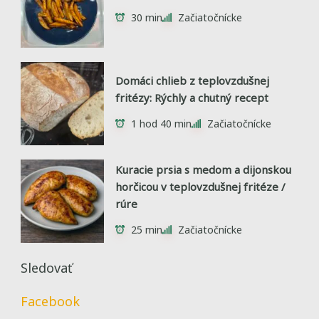
30 min
Začiatočnícke
Domáci chlieb z teplovzdušnej
fritézy: Rýchly a chutný recept
1 hod 40 min
Začiatočnícke
Kuracie prsia s medom a dijonskou
horčicou v teplovzdušnej fritéze /
rúre
25 min
Začiatočnícke
Sledovať
Facebook