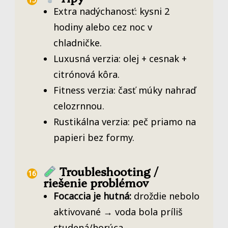
Extra nadýchanosť: kysni 2
hodiny alebo cez noc v
chladničke.
Luxusná verzia: olej + cesnak +
citrónová kôra.
Fitness verzia: časť múky nahraď
celozrnnou.
Rustikálna verzia: peč priamo na
papieri bez formy.
Troubleshooting /
riešenie problémov
Focaccia je hutná:
droždie nebolo
aktivované → voda bola príliš
studená/horúca.