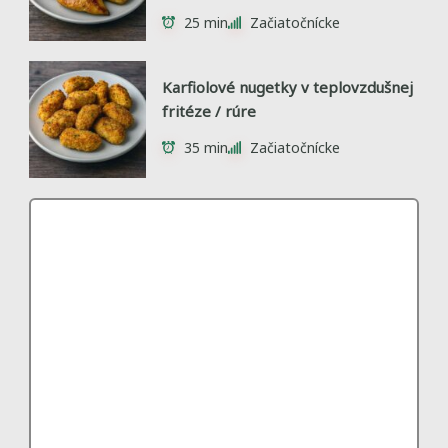
25 min
Začiatočnícke
Karfiolové nugetky v teplovzdušnej
fritéze / rúre
35 min
Začiatočnícke