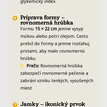
glykemický index.
Príprava formy –
rovnomerná hrúbka
Formu
15 × 22 cm
jemne vysyp
múkou alebo potri olejom. Cesto
prelož do formy a jemne rozťahuj
prstami, aby malo rovnomernú
hrúbku.
Prečo:
Rovnomerná hrúbka
zabezpečí rovnomerné pečenie a
zabráni vzniku tenkých, vysušených
miest.
Jamky – ikonický prvok