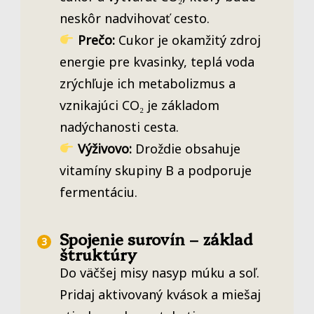
neskôr nadvihovať cesto.
Prečo:
Cukor je okamžitý zdroj
energie pre kvasinky, teplá voda
zrýchľuje ich metabolizmus a
vznikajúci CO₂ je základom
nadýchanosti cesta.
Výživovo:
Droždie obsahuje
vitamíny skupiny B a podporuje
fermentáciu.
Spojenie surovín – základ
štruktúry
Do väčšej misy nasyp múku a soľ.
Pridaj aktivovaný kvások a miešaj