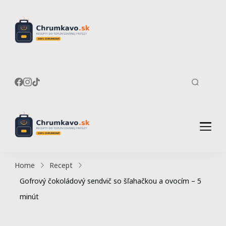
Recepty do
Chrumkavé recepty do
teplovzdušnej fritézy
teplovzdušnej
fritézy
Recepty do
Chrumkavé recepty do
teplovzdušnej fritézy
teplovzdušnej
Home
Recept
fritézy
Gofrový čokoládový sendvič so šľahačkou a ovocím – 5
minút