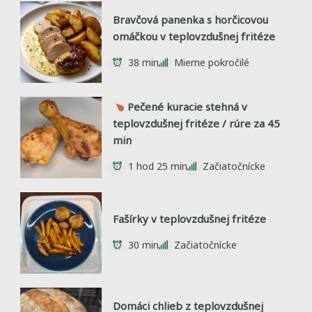
Bravčová panenka s horčicovou
omáčkou v teplovzdušnej fritéze
38 min
Mierne pokročilé
Pečené kuracie stehná v
teplovzdušnej fritéze / rúre za 45
min
1 hod 25 min
Začiatočnícke
Fašírky v teplovzdušnej fritéze
30 min
Začiatočnícke
Domáci chlieb z teplovzdušnej