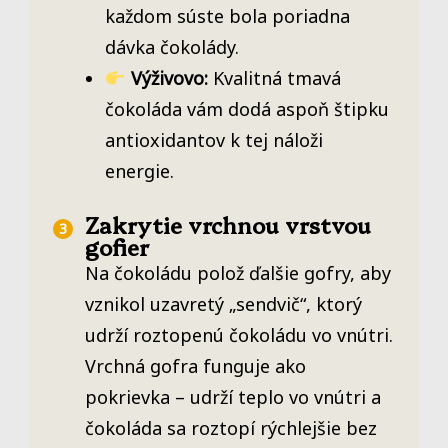
každom súste bola poriadna
dávka čokolády.
Výživovo:
Kvalitná tmavá
čokoláda vám dodá aspoň štipku
antioxidantov k tej náloži
energie.
Zakrytie vrchnou vrstvou
gofier
Na čokoládu polož ďalšie gofry, aby
vznikol uzavretý „sendvič“, ktorý
udrží roztopenú čokoládu vo vnútri.
Vrchná gofra funguje ako
pokrievka – udrží teplo vo vnútri a
čokoláda sa roztopí rýchlejšie bez