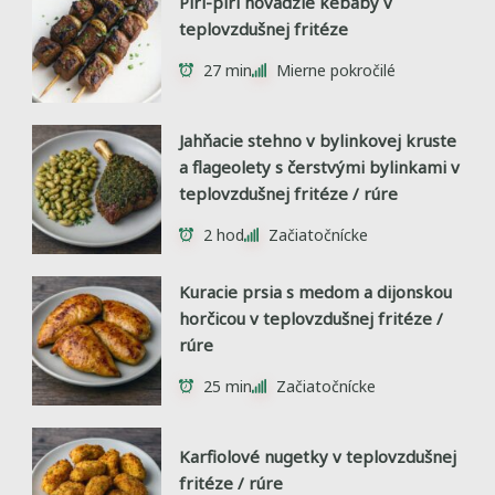
Piri-piri hovädzie kebaby v
teplovzdušnej fritéze
27 min
Mierne pokročilé
Jahňacie stehno v bylinkovej kruste
a flageolety s čerstvými bylinkami v
teplovzdušnej fritéze / rúre
2 hod
Začiatočnícke
Kuracie prsia s medom a dijonskou
horčicou v teplovzdušnej fritéze /
rúre
25 min
Začiatočnícke
Karfiolové nugetky v teplovzdušnej
fritéze / rúre