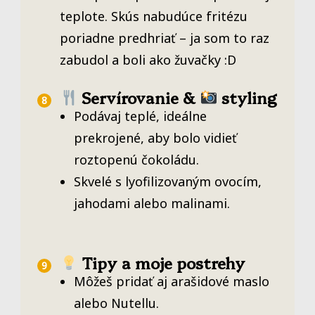
teplote. Skús nabudúce fritézu
poriadne predhriať – ja som to raz
zabudol a boli ako žuvačky :D
Servírovanie &
styling
Podávaj teplé, ideálne
prekrojené, aby bolo vidieť
roztopenú čokoládu.
Skvelé s lyofilizovaným ovocím,
jahodami alebo malinami.
Tipy a moje postrehy
Môžeš pridať aj arašidové maslo
alebo Nutellu.