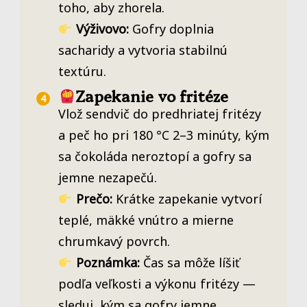
toho, aby zhorela.
Výživovo:
Gofry doplnia
sacharidy a vytvoria stabilnú
textúru.
Zapekanie vo fritéze
Vlož sendvič do predhriatej fritézy
a peč ho pri 180 °C 2–3 minúty, kým
sa čokoláda neroztopí a gofry sa
jemne nezapečú.
Prečo:
Krátke zapekanie vytvorí
teplé, mäkké vnútro a mierne
chrumkavý povrch.
Poznámka:
Čas sa môže líšiť
podľa veľkosti a výkonu fritézy —
sleduj, kým sa gofry jemne