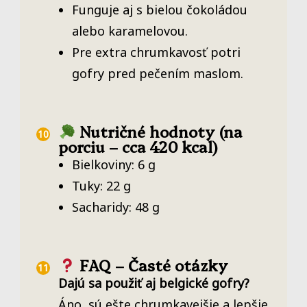
Funguje aj s bielou čokoládou
alebo karamelovou.
Pre extra chrumkavosť potri
gofry pred pečením maslom.
Nutričné hodnoty (na
porciu – cca 420 kcal)
Bielkoviny: 6 g
Tuky: 22 g
Sacharidy: 48 g
FAQ – Časté otázky
Dajú sa použiť aj belgické gofry?
Áno, sú ešte chrumkavejšie a lepšie