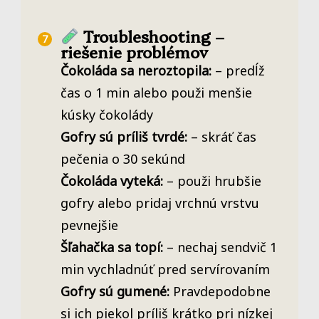
Troubleshooting –
riešenie problémov
Čokoláda sa neroztopila:
– predĺž
čas o 1 min alebo použi menšie
kúsky čokolády
Gofry sú príliš tvrdé:
– skráť čas
pečenia o 30 sekúnd
Čokoláda vyteká:
– použi hrubšie
gofry alebo pridaj vrchnú vrstvu
pevnejšie
Šľahačka sa topí:
– nechaj sendvič 1
min vychladnúť pred servírovaním
Gofry sú gumené:
Pravdepodobne
si ich piekol príliš krátko pri nízkej