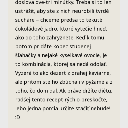
doslova dve-tri minútky. Treba si to len
ustrážiť, aby ste z nich neurobili tvrdé
sucháre – chceme predsa to tekuté
čokoládové jadro, ktoré vytečie hneď,
ako do toho zahryznete. Keď k tomu
potom pridáte kopec studenej
šľahačky a nejaké kyselkavé ovocie, je
to kombinácia, ktorej sa nedá odolať.
Vyzerá to ako dezert z drahej kaviarne,
ale pritom ste ho zbúchali v pyžame a z
toho, čo dom dal. Ak práve držíte diétu,
radšej tento recept rýchlo preskočte,
lebo jedna porcia určite stačiť nebude!
:D