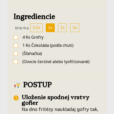
Ingrediencie
Mierka
1/2x
1x
2x
3x
4
Ks
Grofry
1
Ks
Čokoláda
(podľa chuti)
(Šľahačka)
(Ovocie čerstvé alebo lyofilizované)
POSTUP
Uloženie spodnej vrstvy
gofier
Na dno fritézy naukladaj gofry tak,