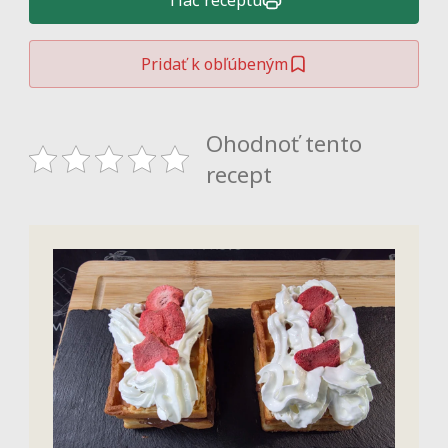
Tlač receptu
Pridať k obľúbeným
Ohodnoť tento
recept