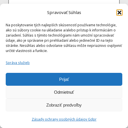
Spravovať Súhlas
Na poskytovanie tých najlepších skúseností používame technológie,
ako sú súbory cookie na ukladanie a/alebo prístup k informáciám o
zariadení. Súhlas s týmito technológiami nám umožní spracovávať
údaje, ako je správanie pri prehliadaní alebo jedinečné ID na tejto
stránke. Nesúhlas alebo odvolanie súhlasu môže nepriaznivo ovplyvniť
určité vlastnosti a funkcie.
Správa služieb
Prijať
Odmietnuť
Zobraziť predvoľby
Zásady ochrany osobných údajov Gdpr