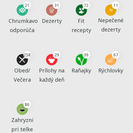
21
31
72
11
N
Nepečené
Chrumkavo
Dezerty
Fit
dezerty
odporúča
recepty
258
29
39
67
Obed/
Prílohy na
Raňajky
Rýchlovky
Večera
každý deň
86
Zahryzni
pri telke