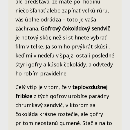
ale predstava, že máte pol hodinu
niečo šľahať alebo zapínať veľkú rúru,
vás úplne odrádza – toto je vaša
záchrana.
Gofrový čokoládový sendvič
je hotový skôr, než si stihnete vybrať
film v telke. Ja som ho prvýkrát skúsil,
keď mi v nedeľu v špajzi ostali posledné
štyri gofry a kúsok čokolády, a odvtedy
ho robím pravidelne.
Celý vtip je v tom, že v
teplovzdušnej
fritéze
z tých gofrov urobíte parádny
chrumkavý sendvič, v ktorom sa
čokoláda krásne roztečie, ale gofry
pritom neostanú gumené. Stačia na to