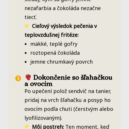
nezafarbia a čokoláda nezačne
tiecť.
Cieľový výsledok pečenia v
teplovzdušnej fritéze:
mäkké, teplé gofry
roztopená čokoláda
jemne chrumkavý povrch
Dokončenie so šľahačkou
a ovocím
Po upečení polož sendvič na tanier,
pridaj na vrch šľahačku a posyp ho
ovocím podľa chuti (čerstvým alebo
lyofilizovaným).
Môj postreh:
Ten moment, keď