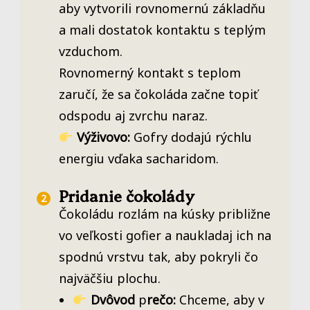
aby vytvorili rovnomernú základňu
a mali dostatok kontaktu s teplým
vzduchom.
Rovnomerný kontakt s teplom
zaručí, že sa čokoláda začne topiť
odspodu aj zvrchu naraz.
Výživovo:
Gofry dodajú rýchlu
energiu vďaka sacharidom.
Pridanie čokolády
Čokoládu rozlám na kúsky približne
vo veľkosti gofier a naukladaj ich na
spodnú vrstvu tak, aby pokryli čo
najväčšiu plochu.
Dvôvod
p
rečo:
Chceme, aby v