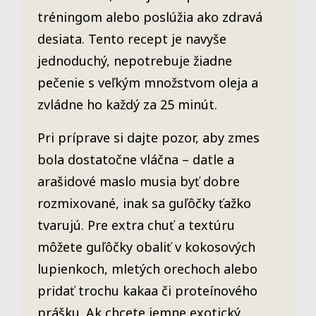
tréningom alebo poslúžia ako zdravá
desiata. Tento recept je navyše
jednoduchý, nepotrebuje žiadne
pečenie s veľkým množstvom oleja a
zvládne ho každý za 25 minút.
Pri príprave si dajte pozor, aby zmes
bola dostatočne vláčna – datle a
arašidové maslo musia byť dobre
rozmixované, inak sa guľôčky ťažko
tvarujú. Pre extra chuť a textúru
môžete guľôčky obaliť v kokosových
lupienkoch, mletých orechoch alebo
pridať trochu kakaa či proteínového
prášku. Ak chcete jemne exotický