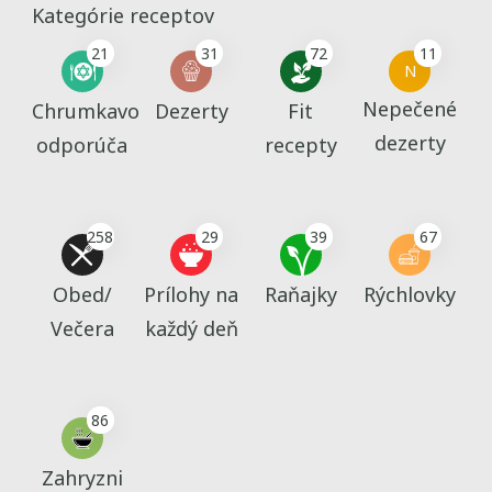
Kategórie receptov
21
31
72
11
N
Nepečené
Chrumkavo
Dezerty
Fit
dezerty
odporúča
recepty
258
29
39
67
Obed/
Prílohy na
Raňajky
Rýchlovky
Večera
každý deň
86
Zahryzni