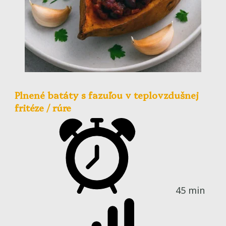
Plnené batáty s fazuľou v teplovzdušnej
fritéze / rúre
45 min