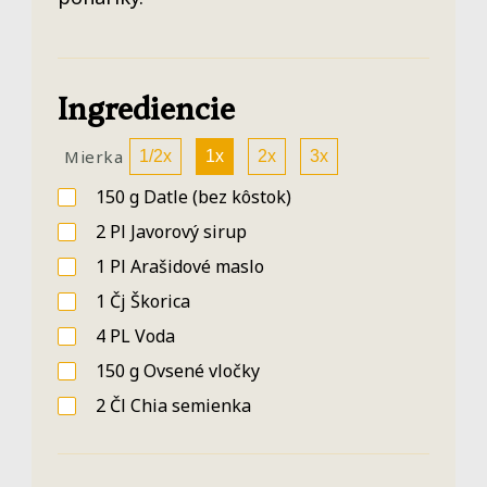
Ingrediencie
Mierka
1/2x
1x
2x
3x
150
g
Datle
(bez kôstok)
2
Pl
Javorový sirup
1
Pl
Arašidové maslo
1
Čj
Škorica
4
PL
Voda
150
g
Ovsené vločky
2
Čl
Chia semienka