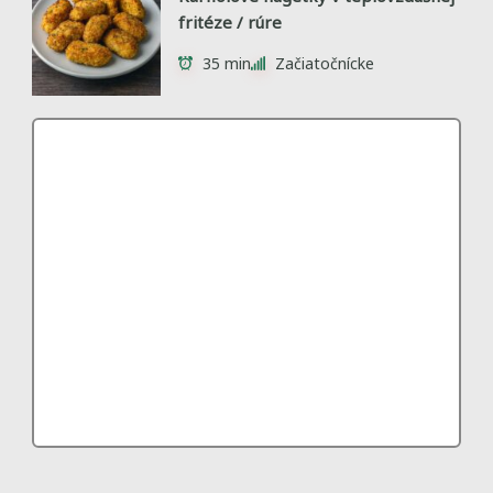
fritéze / rúre
35 min
Začiatočnícke