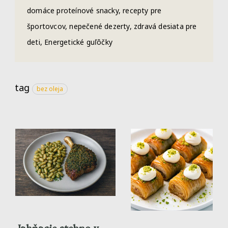
domáce proteínové snacky, recepty pre
športovcov, nepečené dezerty, zdravá desiata pre
deti, Energetické guľôčky
tag
bez oleja
Jahňacie stehno v