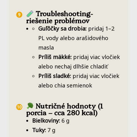
Troubleshooting-
riešenie problémov
Guľôčky sa drobia:
pridaj 1–2
PL vody alebo arašidového
masla
Príliš mäkké:
pridaj viac vločiek
alebo nechaj dlhšie chladiť
Príliš sladké:
pridaj viac vločiek
alebo chia semienok
Nutričné hodnoty (1
porcia – cca 280 kcal)
Bielkoviny:
6 g
Tuky:
7 g