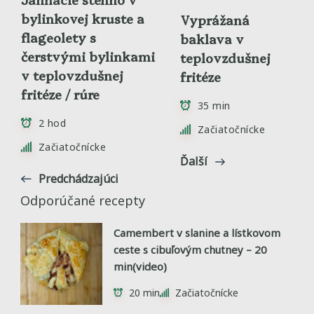
bylinkovej kruste a
Vyprážaná
flageolety s
baklava v
čerstvými bylinkami
teplovzdušnej
v teplovzdušnej
fritéze
fritéze / rúre
35 min
2 hod
Začiatočnícke
Začiatočnícke
Ďalší
Predchádzajúci
Odporúčané recepty
Camembert v slanine a lístkovom
ceste s cibuľovým chutney – 20
min(video)
20 min
Začiatočnícke