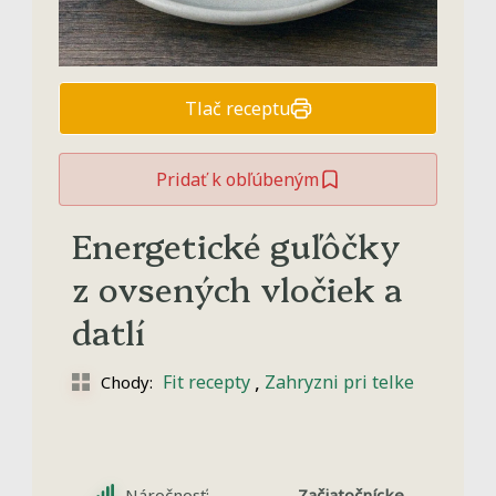
Tlač receptu
Pridať k obľúbeným
Energetické guľôčky
z ovsených vločiek a
datlí
,
Fit recepty
Zahryzni pri telke
Chody:
Náročnosť:
Začiatočnícke