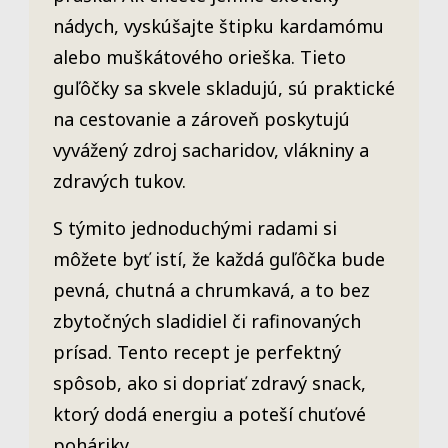
nádych, vyskúšajte štipku kardamómu
alebo muškátového orieška. Tieto
guľôčky sa skvele skladujú, sú praktické
na cestovanie a zároveň poskytujú
vyvážený zdroj sacharidov, vlákniny a
zdravých tukov.
S týmito jednoduchými radami si
môžete byť istí, že každá guľôčka bude
pevná, chutná a chrumkavá, a to bez
zbytočných sladidiel či rafinovaných
prísad. Tento recept je perfektný
spôsob, ako si dopriať zdravý snack,
ktorý dodá energiu a poteší chuťové
poháriky.