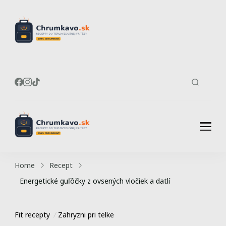
Recepty do
Chrumkavé recepty do
teplovzdušnej fritézy
teplovzdušnej
fritézy
Recepty do
Chrumkavé recepty do
teplovzdušnej fritézy
teplovzdušnej
Home
Recept
fritézy
Energetické guľôčky z ovsených vločiek a datlí
Fit recepty
Zahryzni pri telke