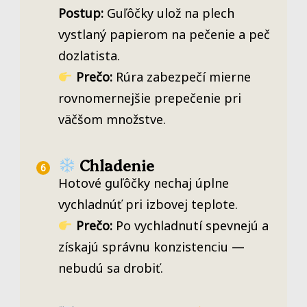
Postup:
Guľôčky ulož na plech
vystlaný papierom na pečenie a peč
dozlatista.
Prečo:
Rúra zabezpečí mierne
rovnomernejšie prepečenie pri
väčšom množstve.
Chladenie
Hotové guľôčky nechaj úplne
vychladnúť pri izbovej teplote.
Prečo:
Po vychladnutí spevnejú a
získajú správnu konzistenciu —
nebudú sa drobiť.