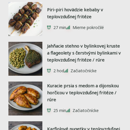
Piri-piri hovädzie kebaby v
teplovzdušnej fritéze
27 min
Mierne pokročilé
Jahňacie stehno v bylinkovej kruste
a flageolety s čerstvými bylinkami v
teplovzdušnej fritéze / rúre
2 hod
Začiatočnícke
Kuracie prsia s medom a dijonskou
horčicou v teplovzdušnej fritéze /
rúre
25 min
Začiatočnícke
Karfiolové nugetky v teplovzdušnej