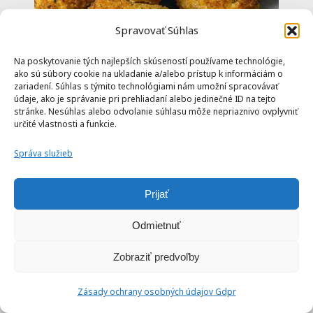
Spravovať Súhlas
Na poskytovanie tých najlepších skúseností používame technológie,
ako sú súbory cookie na ukladanie a/alebo prístup k informáciám o
zariadení. Súhlas s týmito technológiami nám umožní spracovávať
údaje, ako je správanie pri prehliadaní alebo jedinečné ID na tejto
stránke. Nesúhlas alebo odvolanie súhlasu môže nepriaznivo ovplyvniť
určité vlastnosti a funkcie.
Správa služieb
Karfiolové nugetky v teplovzdušnej
fritéze / rúre
Prijať
Odmietnuť
Zobraziť predvoľby
Zásady ochrany osobných údajov Gdpr
35 min