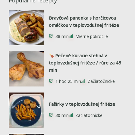
Populárne recepty
Bravčová panenka s horčicovou
omáčkou v teplovzdušnej fritéze
38 min
Mierne pokročilé
Pečené kuracie stehná v
teplovzdušnej fritéze / rúre za 45
min
1 hod 25 min
Začiatočnícke
Fašírky v teplovzdušnej fritéze
30 min
Začiatočnícke