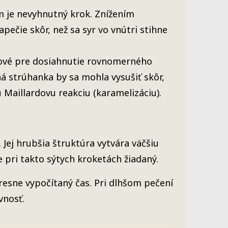
 je nevyhnutný krok. Znížením
apečie skôr, než sa syr vo vnútri stihne
čové pre dosiahnutie rovnomerného
há strúhanka by sa mohla vysušiť skôr,
 Maillardovu reakciu (karamelizáciu).
. Jej hrubšia štruktúra vytvára väčšiu
e pri takto sýtych kroketách žiadaný.
resne vypočítaný čas. Pri dlhšom pečení
vnosť.