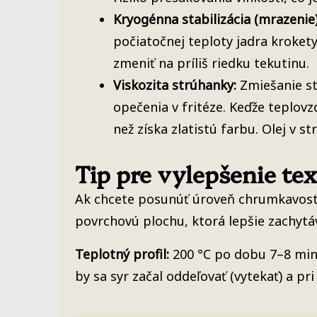
Kryogénna stabilizácia (mrazenie)
počiatočnej teploty jadra krokety 
zmeniť na príliš riedku tekutinu.
Viskozita strúhanky:
Zmiešanie st
opečenia v fritéze. Keďže teplovz
než získa zlatistú farbu. Olej v 
Tip pre vylepšenie te
Ak chcete posunúť úroveň chrumkavos
povrchovú plochu, ktorá lepšie zachytáv
Teplotný profil:
200 °C po dobu 7–8 minú
by sa syr začal oddeľovať (vytekať) a 