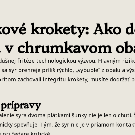
ové krokety: Ako 
d v chrumkavom ob
ušnej fritéze technologickou výzvou. Hlavným riziko
 syr prehreje príliš rýchlo, „vybuble“ z obalu a vý
a pritom zachovali integritu krokety, musíte dodržať
 prípravy
enie syra dvoma plátkami šunky nie je len o chuti. 
nicky spevňuje. Tým, že syr nie je v priamom kontak
 pri čedare kritické.