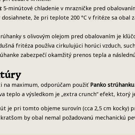
:
5-minútové chladenie v mrazničke pred obalovaním
dosiahnete, že pri teplote 200 °C v fritéze sa obal z
rúhanky s olivovým olejom pred obalovaním je kľú
dušná fritéza používa cirkulujúci horúci vzduch, suc
strúhanke zabezpečí okamžitý prenos tepla a následnú
xtúry
ti na maximum, odporúčam použiť
Panko strúhanku
a teplo a výsledkom je „extra crunch“ efekt, ktorý j
t je pri tomto objeme surovín (cca 2,5 cm kocky) p
pri kratšom by obal nemal požadovanú mechanickú pe