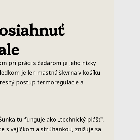
dosiahnuť
ale
m pri práci s čedarom je jeho nízky
sledkom je len mastná škvrna v košíku
 presný postup termoregulácie a
Šunka tu funguje ako „technický plášť“,
te s vajíčkom a strúhankou, znižuje sa