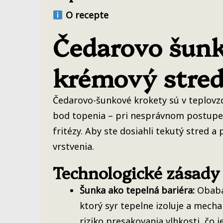
O recepte
Čedarovo šunk
krémový stre
Čedarovo-šunkové krokety sú v teplovzd
bod topenia – pri nesprávnom postupe sa
fritézy. Aby ste dosiahli tekutý stred 
vrstvenia.
Technologické zásady
Šunka ako tepelná bariéra:
Obabal
ktorý syr tepelne izoluje a mecha
riziko presakovania vlhkosti, čo je