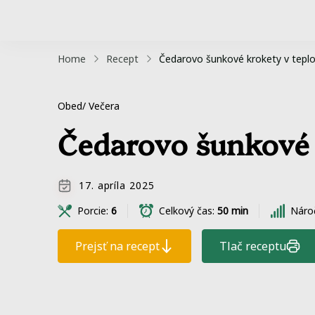
Home
Recept
Čedarovo šunkové krokety v teplov
Obed/ Večera
Čedarovo šunkové k
17. apríla 2025
Porcie:
6
Celkový čas:
50 min
Náro
Prejsť na recept
Tlač receptu