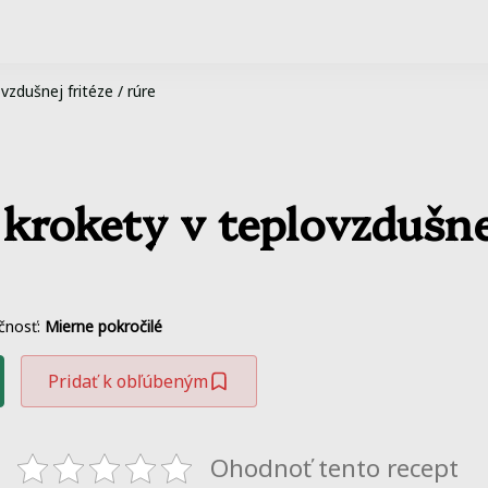
zdušnej fritéze / rúre
rokety v teplovzdušnej 
čnosť:
Mierne pokročilé
Pridať k obľúbeným
Ohodnoť tento recept