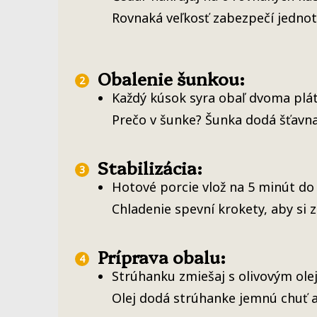
Rovnaká veľkosť zabezpečí jednot
Obalenie šunkou:
Každý kúsok syra obaľ dvoma plát
Prečo v šunke? Šunka dodá šťavna
Stabilizácia:
Hotové porcie vlož na 5 minút do
Chladenie spevní krokety, aby si z
Príprava obalu:
Strúhanku zmiešaj s olivovým ole
Olej dodá strúhanke jemnú chuť 