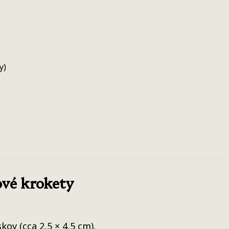
y)
ové krokety
ov (cca 2,5 × 4,5 cm).