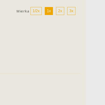
Mierka
1/2x
1x
2x
3x