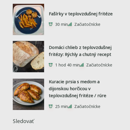
Fašírky v teplovzdušnej fritéze
30 min
Začiatočnícke
Domáci chlieb z teplovzdušnej
fritézy: Rýchly a chutný recept
1 hod 40 min
Začiatočnícke
Kuracie prsia s medom a
dijonskou horčicou v
teplovzdušnej fritéze / rúre
25 min
Začiatočnícke
Sledovať