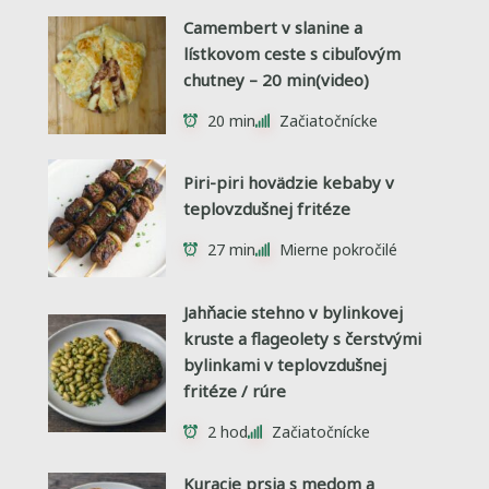
Camembert v slanine a
lístkovom ceste s cibuľovým
chutney – 20 min(video)
20 min
Začiatočnícke
Piri-piri hovädzie kebaby v
teplovzdušnej fritéze
27 min
Mierne pokročilé
Jahňacie stehno v bylinkovej
kruste a flageolety s čerstvými
bylinkami v teplovzdušnej
fritéze / rúre
2 hod
Začiatočnícke
Kuracie prsia s medom a