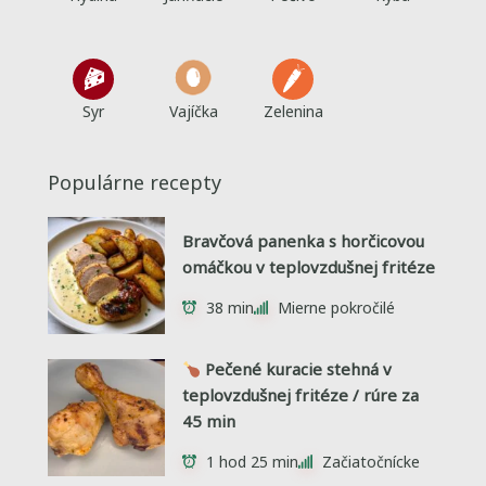
Syr
Vajíčka
Zelenina
Populárne recepty
Bravčová panenka s horčicovou
omáčkou v teplovzdušnej fritéze
38 min
Mierne pokročilé
Pečené kuracie stehná v
teplovzdušnej fritéze / rúre za
45 min
1 hod 25 min
Začiatočnícke