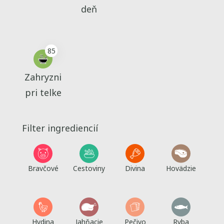
deň
85
Zahryzni
pri telke
Filter ingrediencií
Bravčové
Cestoviny
Divina
Hovädzie
Hydina
Jahňacie
Pečivo
Ryba