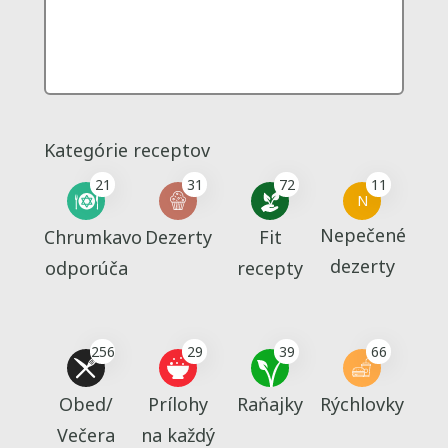
Kategórie receptov
21
31
72
11
N
Nepečené
Chrumkavo
Dezerty
Fit
dezerty
odporúča
recepty
256
29
39
66
Obed/
Prílohy
Raňajky
Rýchlovky
Večera
na každý