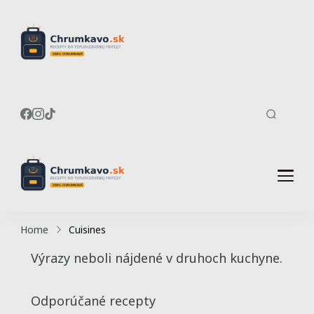
Recepty do
Chrumkavé recepty do
teplovzdušnej fritézy
teplovzdušnej
fritézy
Recepty do
Chrumkavé recepty do
teplovzdušnej fritézy
teplovzdušnej
Home
Cuisines
fritézy
Výrazy neboli nájdené v druhoch kuchyne.
Odporúčané recepty