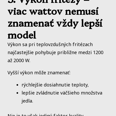
viac wattov nemusí
znamenať vždy lepší
model
Výkon sa pri teplovzdušných fritézach
najčastejšie pohybuje približne medzi 1200
až 2000 W.
Vyšší výkon môže znamenať:
rýchlejšie dosiahnutie teploty,
lepšie zvládnutie väčšieho množstva
jedla.
Nie je to však jediný faktor kvality.