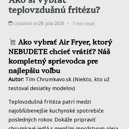
teplovzdušnú fritézu?
Updated on
28. júla 2026
7 min read
Ako vybrať Air Fryer, ktorý
NEBUDETE chcieť vrátiť? Náš
kompletný sprievodca pre
najlepšiu voľbu
Autor:
Tím Chrumkavo.sk (Niekto, kto už
testoval desiatky modelov)
Teplovzdušná fritéza patrí medzi
najobľúbenejšie kuchynské spotrebiče
posledných rokov. Dokáže pripraviť
chrumkavé jedlá s menším množstvom oleja,