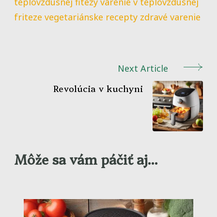
teplovzdusnej fitezy
varenie v teplovzdusnej
friteze
vegetariánske recepty
zdravé varenie
Post
Next Article
Navigation
Revolúcia v kuchyni
Môže sa vám páčiť aj...