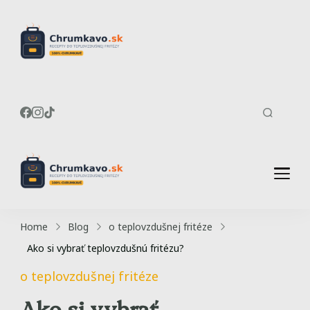
Recepty do
Chrumkavé recepty do
teplovzdušnej fritézy
teplovzdušnej
fritézy
Recepty do
Chrumkavé recepty do
teplovzdušnej fritézy
teplovzdušnej
Home
Blog
o teplovzdušnej fritéze
fritézy
Ako si vybrať teplovzdušnú fritézu?
o teplovzdušnej fritéze
Ako si vybrať