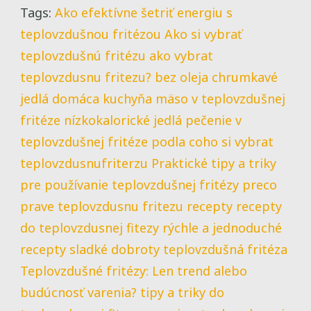
Tags:
Ako efektívne šetriť energiu s
teplovzdušnou fritézou
Ako si vybrať
teplovzdušnú fritézu
ako vybrat
teplovzdusnu fritezu?
bez oleja
chrumkavé
jedlá
domáca kuchyňa
mäso v teplovzdušnej
fritéze
nízkokalorické jedlá
pečenie v
teplovzdušnej fritéze
podla coho si vybrat
teplovzdusnufriterzu
Praktické tipy a triky
pre používanie teplovzdušnej fritézy
preco
prave teplovzdusnu fritezu
recepty
recepty
do teplovzdusnej fitezy
rýchle a jednoduché
recepty
sladké dobroty
teplovzdušná fritéza
Teplovzdušné fritézy: Len trend alebo
budúcnosť varenia?
tipy a triky do