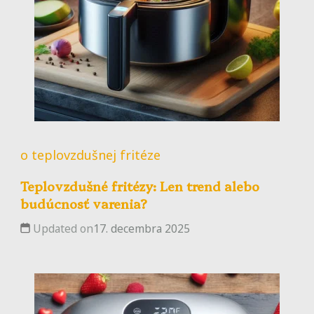
o teplovzdušnej fritéze
Teplovzdušné fritézy: Len trend alebo
budúcnosť varenia?
Updated on
17. decembra 2025